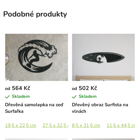
Podobné produkty
564 Kč
502 Kč
od
od
Skladem
Skladem
Dřevěná samolepka na zeď
Dřevěný obraz Surfista na
Surfařka
vlnách
19,5 x 22,5 cm
27,5 x 32,5 cm
8,5 x 31,5 cm
38 x 44,5 cm
11,5 x 44,5 cm
55,5 x 89 c