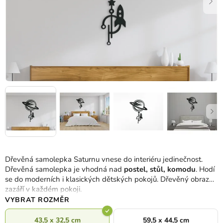
Dřevěná samolepka Saturnu vnese do interiéru jedinečnost.
Dřevěná samolepka je vhodná nad
postel, stůl, komodu
. Hodí
se do moderních i klasických dětských pokojů. Dřevěný obraz
zazáří v každém pokoji.
VYBRAT ROZMĚR
43,5 x 32,5 cm
59,5 x 44,5 cm