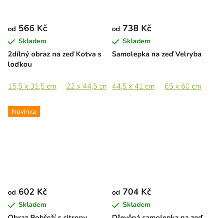
566 Kč
738 Kč
od
od
Skladem
Skladem
2dílný obraz na zeď Kotva s
Samolepka na zeď Velryba
loďkou
15,5 x 31,5 cm
22 x 44,5 cm
44,5 x 41 cm
32 x 65 cm
65 x 60 cm
43,5 x 89 cm
8
Novinka
602 Kč
704 Kč
od
od
Skladem
Skladem
Obraz Pobřeží s citrony
Dřevěná samolepka na zeď