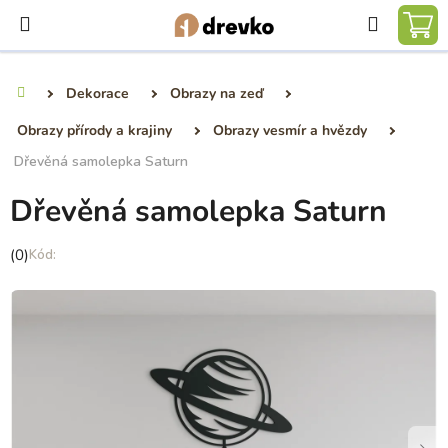
Přejít
Hledat
na
NÁ
obsah
KO
Dekorace
Obrazy na zeď
Domů
Obrazy přírody a krajiny
Obrazy vesmír a hvězdy
Dřevěná samolepka Saturn
Dřevěná samolepka Saturn
Průměrné
(0)
hodnocení
produktu
je
0,0
z
5
hvězdiček.