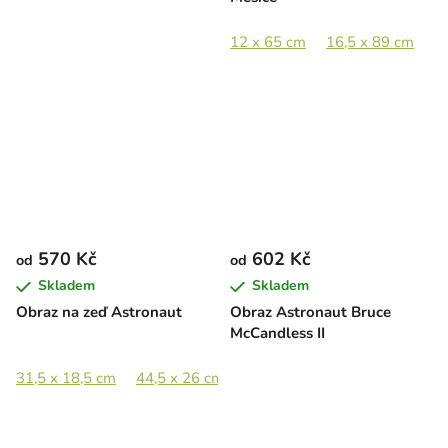
12 x 65 cm
16,5 x 89 cm
2
570 Kč
602 Kč
od
od
Skladem
Skladem
Obraz na zeď Astronaut
Obraz Astronaut Bruce
McCandless II
31,5 x 18,5 cm
44,5 x 26 cm
65 x 38 cm
89 x 52,5 cm