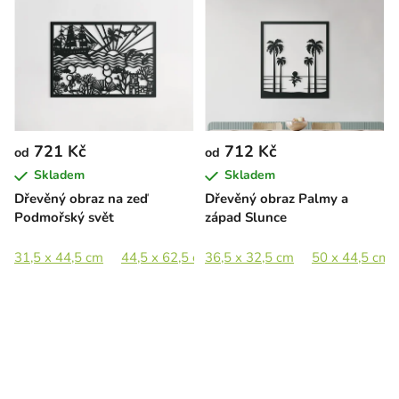
721 Kč
712 Kč
od
od
Skladem
Skladem
Dřevěný obraz na zeď
Dřevěný obraz Palmy a
Podmořský svět
západ Slunce
31,5 x 44,5 cm
44,5 x 62,5 cm
36,5 x 32,5 cm
63,5 x 89 cm
50 x 44,5 cm