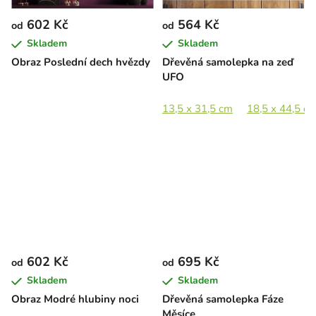
602 Kč
564 Kč
od
od
Skladem
Skladem
Obraz Poslední dech hvězdy
Dřevěná samolepka na zeď
UFO
13,5 x 31,5 cm
18,5 x 44,5 c
602 Kč
695 Kč
od
od
Skladem
Skladem
Obraz Modré hlubiny noci
Dřevěná samolepka Fáze
Měsíce