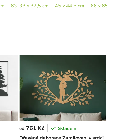
cm
63 x 44,5 cm
33 x 32,5 cm
89 x 62,5 cm
45 x 44,5 cm
66 x 65 cm
761 Kč
Skladem
od
Dřevěná dekorace Zamilovaní v srdci