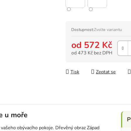
Dostupnost:
Zvolte variantu
od
572 Kč
od
473 Kč
bez DPH
Měrná cena:
Tisk
Zeptat se
e u moře
do vašeho obývacího pokoje. Dřevěný obraz Západ