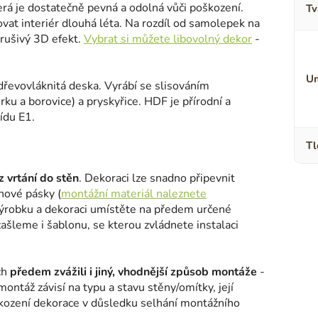
terá je dostatečně pevná a odolná vůči poškození.
Tv
ovat interiér dlouhá léta. Na rozdíl od samolepek na
erušivý 3D efekt.
Vybrat si můžete libovolný dekor
-
Um
dřevovláknitá deska. Vyrábí se slisováním
ku a borovice) a pryskyřice. HDF je přírodní a
ídu E1.
Tl
 vrtání do stěn
. Dekoraci lze snadno připevnit
nové pásky (
montážní materiál naleznete
výrobku a dekoraci umístěte na předem určené
šleme i šablonu, se kterou zvládnete instalaci
ch
předem zvážili i jiný, vhodnější způsob montáže
-
montáž závisí na typu a stavu stěny/omítky, její
škození dekorace v důsledku selhání montážního