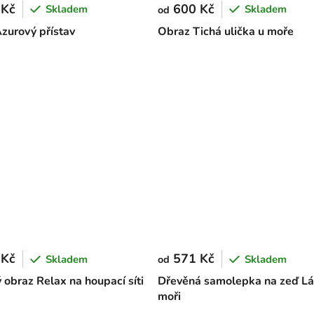
 Kč
600 Kč
Skladem
Skladem
od
zurový přístav
Obraz Tichá ulička u moře
117 x 89 cm
175 x 133 cm
 Kč
571 Kč
Skladem
Skladem
od
 obraz Relax na houpací síti
Dřevěná samolepka na zeď Lá
moři