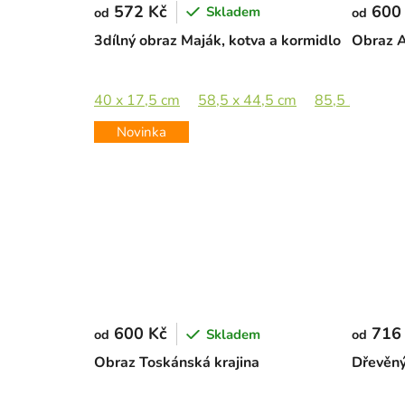
572 Kč
600
Skladem
od
od
3dílný obraz Maják, kotva a kormidlo
Obraz A
40 x 17,5 cm
58,5 x 44,5 cm
85,5 x 65 cm
Novinka
600 Kč
716
Skladem
od
od
Obraz Toskánská krajina
Dřevěný