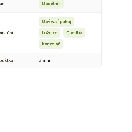
ar
Obdélník
Obývací pokoj
,
ístění
Ložnice
,
Chodba
,
Kancelář
oušťka
3 mm