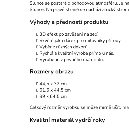
Slunce se postará o pohodovou atmosféru. Je na
Slunce. Na pravé straně se nachází africký strom
Výhody a přednosti produktu
3D efekt po zavěšení na zeď.
Skvělé jako dárek pro milovníky přírody.
Výběr z různých dekorů.
Rychlá a kvalitní výroba přímo u nás.
Vyrobeno z pevného materiálu.
Rozměry obrazu
44,5 x 32 cm
61,5 x 44,5 cm
89 x 64,5 cm
Celkový rozměr výrobku se může mírně lišit, ma
Kvalitní materiál vydrží roky