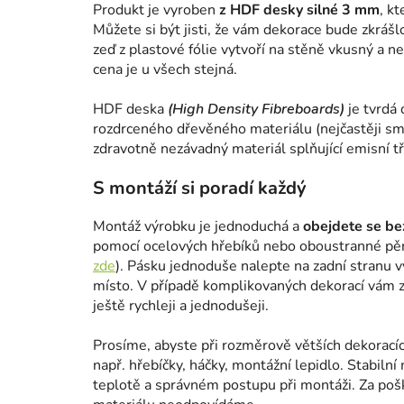
Produkt je vyroben
z HDF desky silné 3 mm
, k
Můžete si být jisti, že vám dekorace bude zkrášl
zeď z plastové fólie vytvoří na stěně vkusný a n
cena je u všech stejná.
HDF deska
(High Density Fibreboards)
je tvrdá 
rozdrceného dřevěného materiálu (nejčastěji smr
zdravotně nezávadný materiál splňující emisní tř
S montáží si poradí každý
Montáž výrobku je jednoduchá a
obejdete se bez
pomocí ocelových hřebíků nebo oboustranné pě
zde
). Pásku jednoduše nalepte na zadní stranu 
místo. V případě komplikovaných dekorací vám za
ještě rychleji a jednodušeji.
Prosíme, abyste při rozměrově větších dekorací
např. hřebíčky, háčky, montážní lepidlo. Stabilní 
teplotě a správném postupu při montáži. Za po