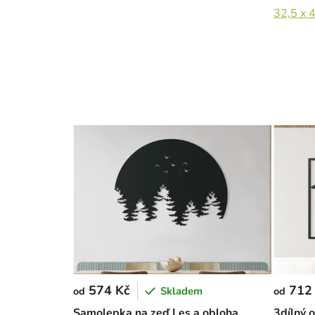
32,5 x 
574 Kč
712
Skladem
od
od
Samolepka na zeď Les a obloha
3dílný 