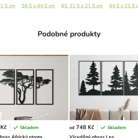
41,5 cm
56,5 x 44,5 cm
65 x 82,5 cm
31,5 x 21,5 cm
44,5 x 31,5 
Podobné produkty
 Kč
748 Kč
Skladem
Skladem
od
obraz Africký strom
Vícedílný obraz Les