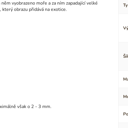
 něm vyobrazeno moře a za ním zapadající velké
Ty
, který obrazu přidává na exotice.
Vý
Ší
Ma
Mo
ximálně však o 2 - 3 mm.
Po