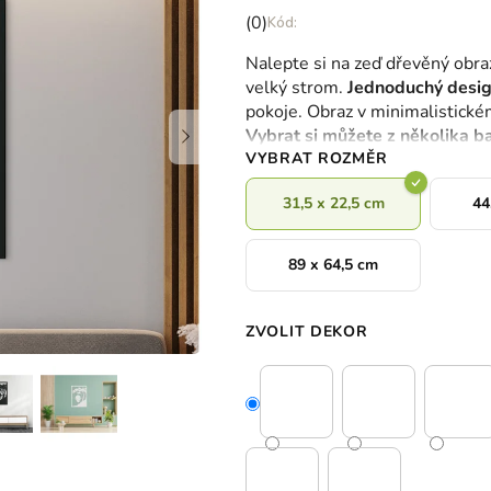
Průměrné
(0)
hodnocení
Nalepte si na zeď dřevěný obra
produktu
velký strom.
Jednoduchý desi
je
pokoje. Obraz v minimalistickém
0,0
Vybrat si můžete z několika b
z
VYBRAT ROZMĚR
5
hvězdiček.
31,5 x 22,5 cm
44
89 x 64,5 cm
ZVOLIT DEKOR