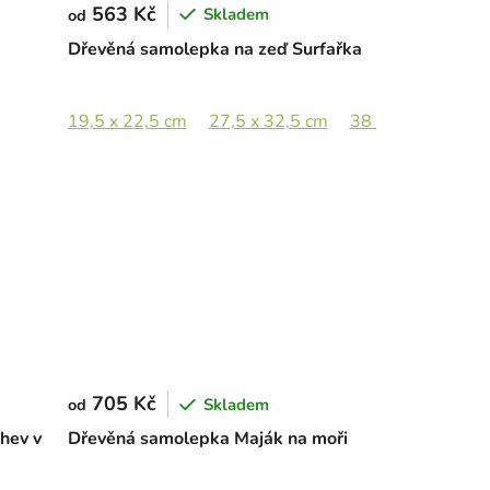
563 Kč
Skladem
od
Dřevěná samolepka na zeď Surfařka
19,5 x 22,5 cm
27,5 x 32,5 cm
38 x 44,5 cm
5
705 Kč
Skladem
od
hev v
Dřevěná samolepka Maják na moři