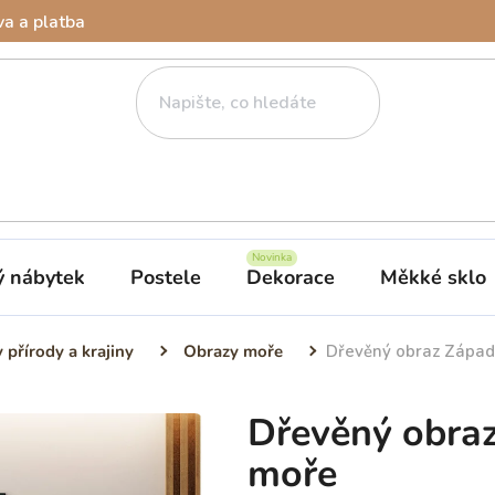
a a platba
ý nábytek
Postele
Dekorace
Měkké sklo
 přírody a krajiny
Obrazy moře
Dřevěný obraz Západ
Dřevěný obraz
moře