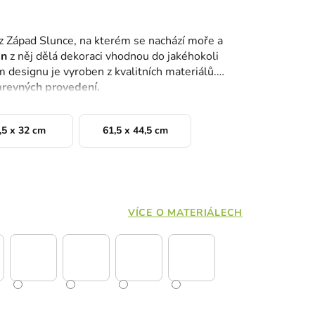
z Západ Slunce, na kterém se nachází moře a
gn
z něj dělá dekoraci vhodnou do jakéhokoli
 designu je vyroben z kvalitních materiálů.
arevných provedení.
,5 x 32 cm
61,5 x 44,5 cm
VÍCE O MATERIÁLECH