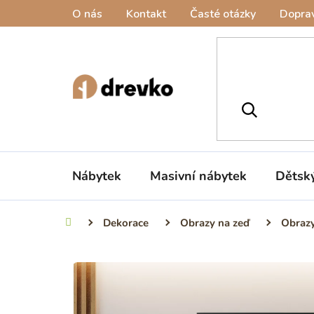
Přejít
O nás
Kontakt
Časté otázky
Doprav
na
obsah
Nábytek
Masivní nábytek
Dětsk
Dekorace
Obrazy na zeď
Obrazy
Domů