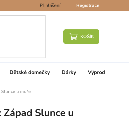
Přihlášení
Registrace
NÁKUPNÍ
KOŠÍK
Dětské domečky
Dárky
Výprodej %
 Slunce u moře
 Západ Slunce u