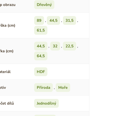
p obrazu
Dřevěný
89
,
44,5
,
31,5
,
ška (cm)
61,5
44,5
,
32
,
22,5
,
řka (cm)
64,5
teriál
HDF
tiv
Příroda
,
Moře
čet dílů
Jednodílný