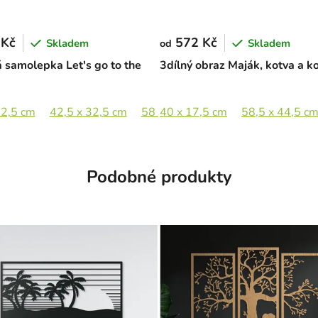
 Kč
572 Kč
Skladem
Skladem
od
 samolepka Let's go to the
3dílný obraz Maják, kotva a k
 cm
22,5 cm
65 x 65 cm
42,5 x 32,5 cm
58 x 44,5 cm
40 x 17,5 cm
85 x 65 cm
58,5 x 44,5 c
Podobné produkty