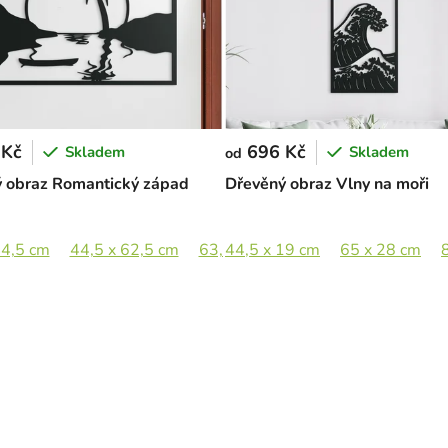
 Kč
696 Kč
Skladem
Skladem
od
 obraz Romantický západ
Dřevěný obraz Vlny na moři
44,5 cm
64,5 x 65 cm
44,5 x 62,5 cm
63,5 x 89 cm
44,5 x 19 cm
65 x 28 cm