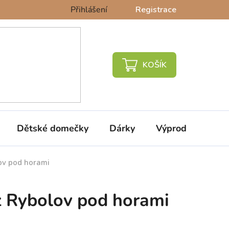
Přihlášení
Registrace
NÁKUPNÍ
KOŠÍK
Dětské domečky
Dárky
Výprodej %
ov pod horami
z Rybolov pod horami