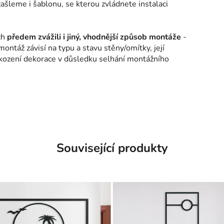
šleme i šablonu, se kterou zvládnete instalaci
ch
předem zvážili i jiný, vhodnější způsob montáže
-
montáž závisí na typu a stavu stěny/omítky, její
škození dekorace v důsledku selhání montážního
Související produkty