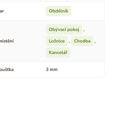
ar
Obdélník
Obývací pokoj
,
ístění
Ložnice
,
Chodba
,
Kancelář
oušťka
3 mm