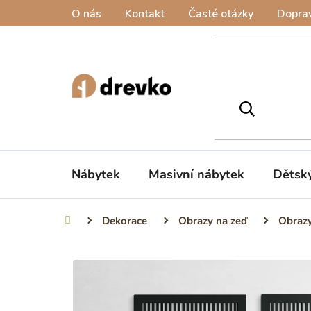
Přejít
O nás
Kontakt
Časté otázky
Doprav
na
obsah
Nábytek
Masivní nábytek
Dětsk
Dekorace
Obrazy na zeď
Obrazy
Domů