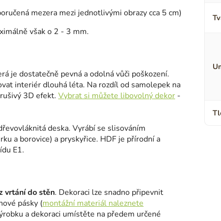
oporučená mezera mezi jednotlivými obrazy cca 5 cm)
Tv
ximálně však o 2 - 3 mm.
Um
terá je dostatečně pevná a odolná vůči poškození.
ovat interiér dlouhá léta. Na rozdíl od samolepek na
erušivý 3D efekt.
Vybrat si můžete libovolný dekor
-
Tl
dřevovláknitá deska. Vyrábí se slisováním
ku a borovice) a pryskyřice. HDF je přírodní a
ídu E1.
 vrtání do stěn
. Dekoraci lze snadno připevnit
nové pásky (
montážní materiál naleznete
výrobku a dekoraci umístěte na předem určené