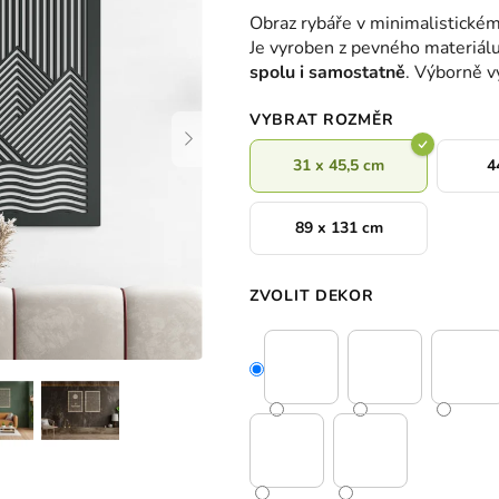
hodnocení
Obraz rybáře v minimalistickém
produktu
Je vyroben z pevného materiál
je
spolu i samostatně
. Výborně vy
0,0
z
VYBRAT ROZMĚR
5
hvězdiček.
31 x 45,5 cm
4
89 x 131 cm
ZVOLIT DEKOR