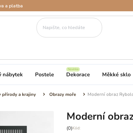
a a platba
ý nábytek
Postele
Dekorace
Měkké sklo
 přírody a krajiny
Obrazy moře
Moderní obraz Rybol
Moderní obra
Průměrné
(0)