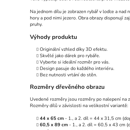
Na jednom dílu je zobrazen rybář v loďce a nad
hory a pod nimi jezero. Obra obrazy disponují za
pruhy.
Výhody produktu
Originální vzhled díky 3D efektu.
Skvělé jako dárek pro rybáře.
Vyberte si ideální rozměr pro vás.
Design pasuje do každého interiéru.
Bez nutnosti vrtání do stěn.
Rozměry dřevěného obrazu
Uvedené rozměry jsou rozměry po nalepení na zeď
Rozměry dílů v závislosti na velikostní variantě:
44 x 65 cm
- 1., a 2. díl = 44 x 31,5 cm (
60,5 x 89 cm
- 1., a 2. díl = 60,5 x 43 cm