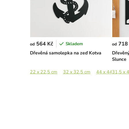
564 Kč
718
Skladem
od
od
Dřevěná samolepka na zeď Kotva
Dřevěný
Slunce
22 x 22,5 cm
32 x 32,5 cm
44 x 44,5 cm
31,5 x 