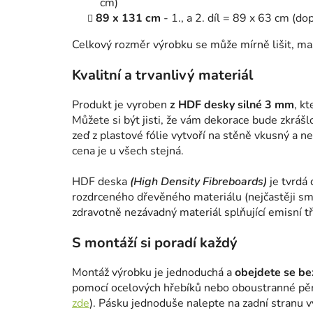
cm)
89 x 131 cm
- 1., a 2. díl = 89 x 63 cm (d
Celkový rozměr výrobku se může mírně lišit, ma
Kvalitní a trvanlivý materiál
Produkt je vyroben
z HDF desky silné 3 mm
, k
Můžete si být jisti, že vám dekorace bude zkrášl
zeď z plastové fólie vytvoří na stěně vkusný a n
cena je u všech stejná.
HDF deska
(High Density Fibreboards)
je tvrdá 
rozdrceného dřevěného materiálu (nejčastěji smr
zdravotně nezávadný materiál splňující emisní tř
S montáží si poradí každý
Montáž výrobku je jednoduchá a
obejdete se bez
pomocí ocelových hřebíků nebo oboustranné pě
zde
). Pásku jednoduše nalepte na zadní stranu 