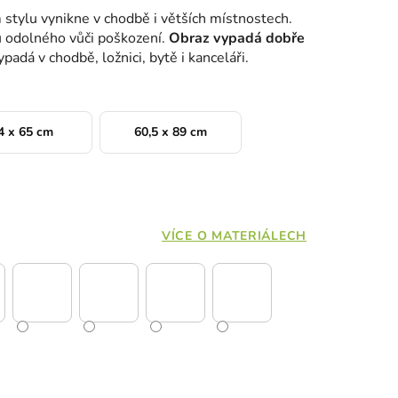
 stylu vynikne v chodbě i větších místnostech.
u odolného vůči poškození.
Obraz vypadá dobře
padá v chodbě, ložnici, bytě i kanceláři.
4 x 65 cm
60,5 x 89 cm
VÍCE O MATERIÁLECH