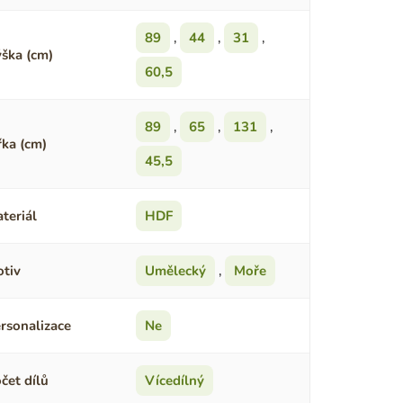
89
,
44
,
31
,
ška (cm)
60,5
89
,
65
,
131
,
řka (cm)
45,5
teriál
HDF
tiv
Umělecký
,
Moře
rsonalizace
Ne
čet dílů
Vícedílný