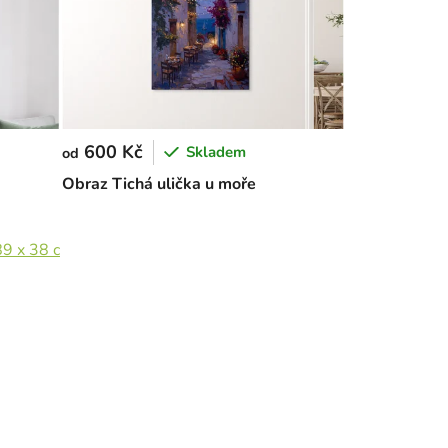
600 Kč
Skladem
od
Obraz Tichá ulička u moře
89 x 38 cm
133 x 57 cm