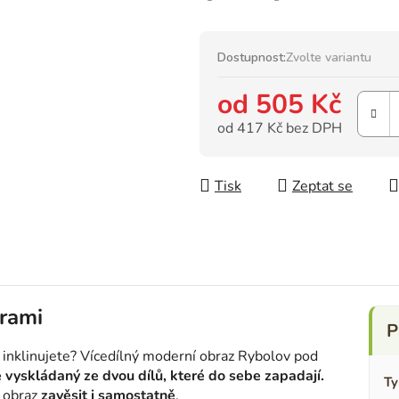
Dostupnost:
Zvolte variantu
od
505 Kč
od
417 Kč
bez DPH
Měrná cena:
Tisk
Zeptat se
rami
inklinujete? Vícedílný moderní obraz Rybolov pod
e vyskládaný ze dvou dílů, které do sebe zapadají.
Ty
e obraz
zavěsit i samostatně
.