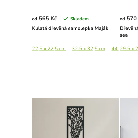
565 Kč
570
Skladem
od
od
Kulatá dřevěná samolepka Maják
Dřevěná
sea
22,5 x 22,5 cm
32,5 x 32,5 cm
44,5 x 44,5
29,5 x 