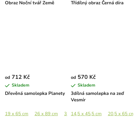
Obraz Noční tvář Země
Třídílný obraz Černá díra
712 Kč
570 Kč
od
od
Skladem
Skladem
Dřevěná samolepka Planety
3dílná samolepka na zeď
Vesmír
19 x 65 cm
26 x 89 cm
38,5 x 133 cm
14,5 x 45,5 cm
20,5 x 65 cm