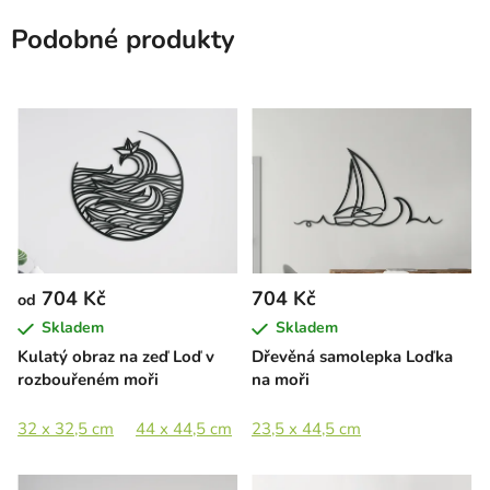
Podobné produkty
704 Kč
704 Kč
od
Skladem
Skladem
Kulatý obraz na zeď Loď v
Dřevěná samolepka Loďka
rozbouřeném moři
na moři
32 x 32,5 cm
44 x 44,5 cm
23,5 x 44,5 cm
64 x 65 cm