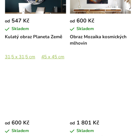
547 Kč
600 Kč
od
od
Skladem
Skladem
Kulatý obraz Planeta Země
Obraz Mozaika kosmických
mlhovin
31,5 x 31,5 cm
45 x 45 cm
65 x 65 cm
89 x 89 cm
600 Kč
1 801 Kč
od
od
Skladem
Skladem