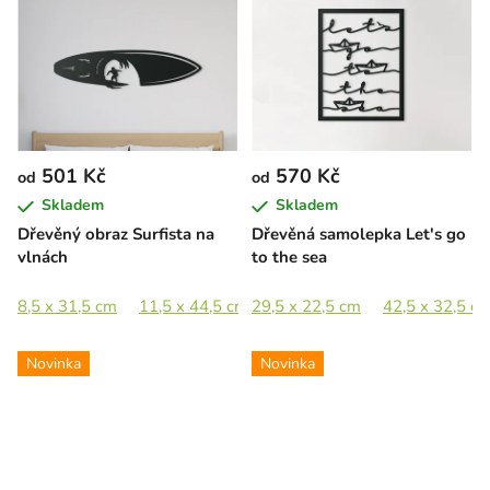
501 Kč
570 Kč
od
od
Skladem
Skladem
Dřevěný obraz Surfista na
Dřevěná samolepka Let's go
vlnách
to the sea
8,5 x 31,5 cm
11,5 x 44,5 cm
29,5 x 22,5 cm
16,5 x 65 cm
42,5 x 32,5 c
23 x 89 cm
Novinka
Novinka