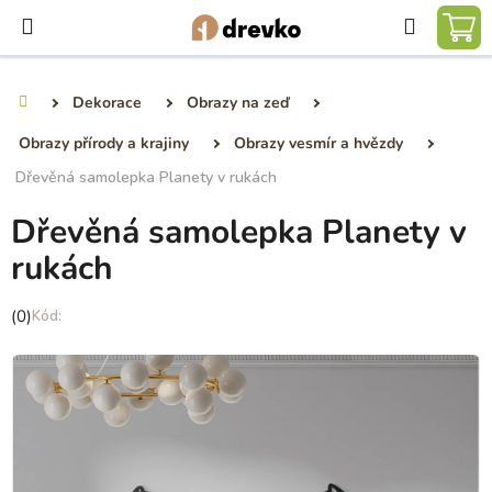
Přejít
Hledat
na
NÁ
obsah
KO
Dekorace
Obrazy na zeď
Domů
Obrazy přírody a krajiny
Obrazy vesmír a hvězdy
Dřevěná samolepka Planety v rukách
Dřevěná samolepka Planety v
rukách
Průměrné
(0)
hodnocení
produktu
je
0,0
z
5
hvězdiček.