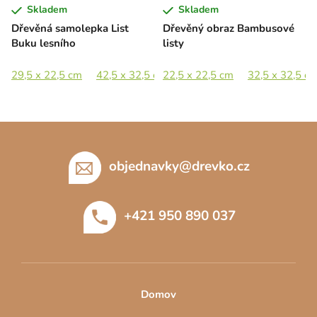
Skladem
Skladem
Dřevěná samolepka List
Dřevěný obraz Bambusové
Buku lesního
listy
29,5 x 22,5 cm
42,5 x 32,5 cm
22,5 x 22,5 cm
58 x 44,5 cm
32,5 x 32,5 c
84,5 x 65 c
Z
á
p
objednavky
@
drevko.cz
a
t
+421 950 890 037
í
Domov