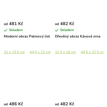
481 Kč
482 Kč
od
od
Skladem
Skladem
Moderní obraz Palmový list
Dřevěný obraz Kávová zrna
31 x 15,5 cm
44,5 x 22 cm
31,5 x 16 cm
65 x 32,5 cm
44,5 x 22,5 cm
89 x 44,5 cm
486 Kč
482 Kč
od
od