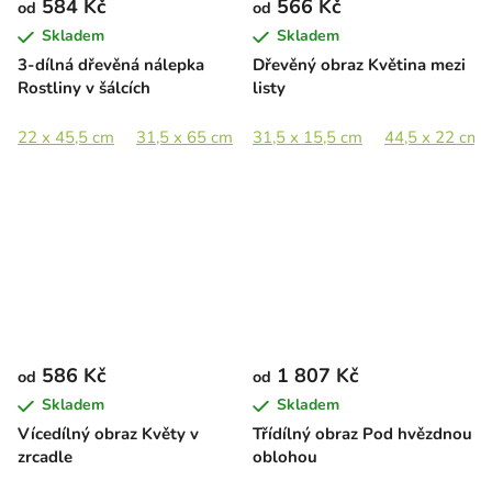
584 Kč
566 Kč
od
od
Skladem
Skladem
3-dílná dřevěná nálepka
Dřevěný obraz Květina mezi
Rostliny v šálcích
listy
22 x 45,5 cm
31,5 x 65 cm
31,5 x 15,5 cm
43 x 89 cm
50,5 x 105 cm
44,5 x 22 cm
586 Kč
1 807 Kč
od
od
Skladem
Skladem
Vícedílný obraz Květy v
Třídílný obraz Pod hvězdnou
zrcadle
oblohou