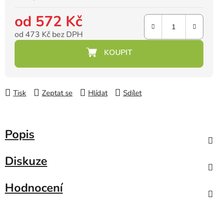
od
572 Kč
od
473 Kč
bez DPH
Měrná cena:
Tisk
Zeptat se
Hlídat
Sdílet
Popis
Diskuze
Hodnocení