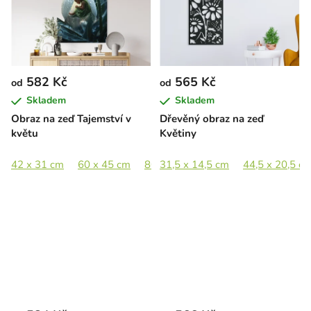
582 Kč
565 Kč
od
od
Skladem
Skladem
Obraz na zeď Tajemství v
Dřevěný obraz na zeď
květu
Květiny
42 x 31 cm
60 x 45 cm
80 x 60 cm
31,5 x 14,5 cm
100 x 75 cm
44,5 x 20,5 c