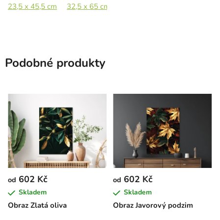
23,5 x 45,5 cm
32,5 x 65 cm
44,5 x 89 cm
66,5 x 133 c
Podobné produkty
602 Kč
602 Kč
od
od
Skladem
Skladem
Obraz Zlatá oliva
Obraz Javorový podzim