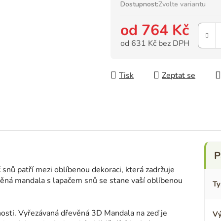
Dostupnost:
Zvolte variantu
od
764 Kč
od
631 Kč
bez DPH
Měrná cena:
Tisk
Zeptat se
 snů patří mezi oblíbenou dekoraci, která zadržuje
evěná mandala s lapačem snů se stane vaší oblíbenou
Ty
osti. Vyřezávaná dřevěná 3D Mandala na zeď je
Vý