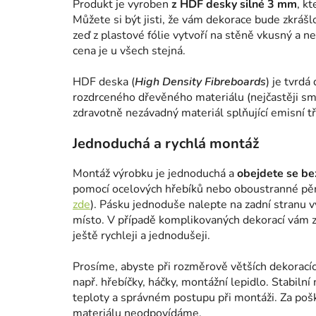
Produkt je vyroben
z HDF desky silné 3 mm
, k
Můžete si být jisti, že vám dekorace bude zkrášl
zeď z plastové fólie vytvoří na stěně vkusný a n
cena je u všech stejná.
HDF deska (
High Density Fibreboards
) je tvrdá
rozdrceného dřevěného materiálu (nejčastěji smr
zdravotně nezávadný materiál splňující emisní tř
Jednoduchá a rychlá montáž
Montáž výrobku je jednoduchá a
obejdete se bez
pomocí ocelových hřebíků nebo oboustranné pě
zde
). Pásku jednoduše nalepte na zadní stranu 
místo. V případě komplikovaných dekorací vám za
ještě rychleji a jednodušeji.
Prosíme, abyste při rozměrově větších dekoracíc
např. hřebíčky, háčky, montážní lepidlo. Stabilní 
teploty a správném postupu při montáži. Za poš
materiálu neodpovídáme.