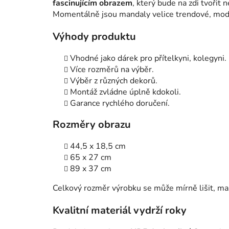
fascinujícím obrazem
, který bude na zdi tvořit 
Momentálně jsou mandaly velice trendové, mode
Výhody produktu
Vhodné jako dárek pro přítelkyni, kolegyni.
Více rozměrů na výběr.
Výběr z různých dekorů.
Montáž zvládne úplně kdokoli.
Garance rychlého doručení.
Rozměry obrazu
44,5 x 18,5 cm
65 x 27 cm
89 x 37 cm
Celkový rozměr výrobku se může mírně lišit, m
Kvalitní materiál vydrží roky