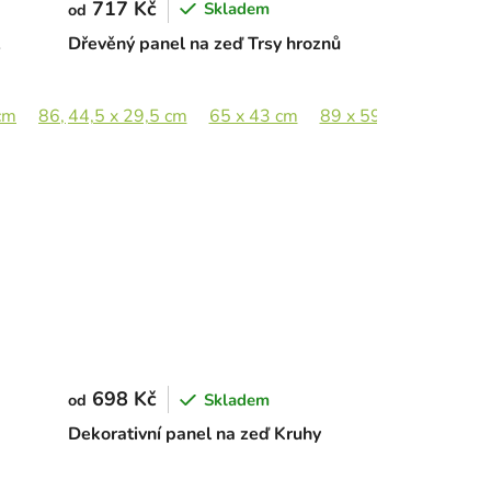
717 Kč
Skladem
od
Dřevěný panel na zeď Trsy hroznů
cm
86,5 x 65 cm
44,5 x 29,5 cm
65 x 43 cm
89 x 59 cm
698 Kč
Skladem
od
Dekorativní panel na zeď Kruhy