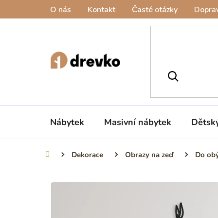
Přejít
O nás
Kontakt
Časté otázky
Doprav
na
obsah
Nábytek
Masivní nábytek
Dětsk
Dekorace
Obrazy na zeď
Do obý
Domů