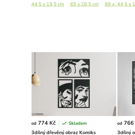
44,5 x 19,5 cm
65 x 28,5 cm
89 x 39 cm
44,5 x 
774 Kč
766
Skladem
od
od
3dílný dřevěný obraz Komiks
3dílný 