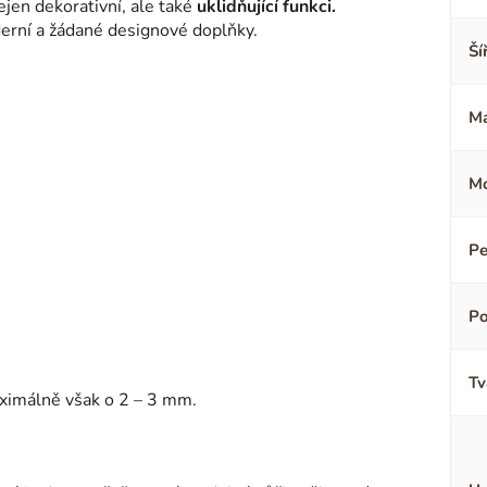
nejen dekorativní, ale také
uklidňující funkci.
rní a žádané designové doplňky.
Ší
Ma
Mo
Pe
Po
Tv
aximálně však o 2 – 3 mm.