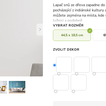
hodnocení
Lapač snů ze dřeva zapadne do 
produktu
pocházející z indiánské kultury 
je
můžete zejména na místa, kde s
0,0
ložnici a podobně.
z
VYBRAT ROZMĚR
5
hvězdiček.
44,5 x 18,5 cm
6
ZVOLIT DEKOR