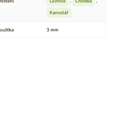
ístění
Ložnice
,
Chodba
,
Kancelář
oušťka
3 mm