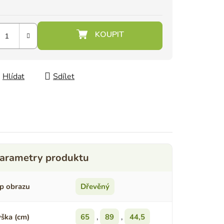
Hlídat
Sdílet
p obrazu
Dřevěný
ška (cm)
65
,
89
,
44,5