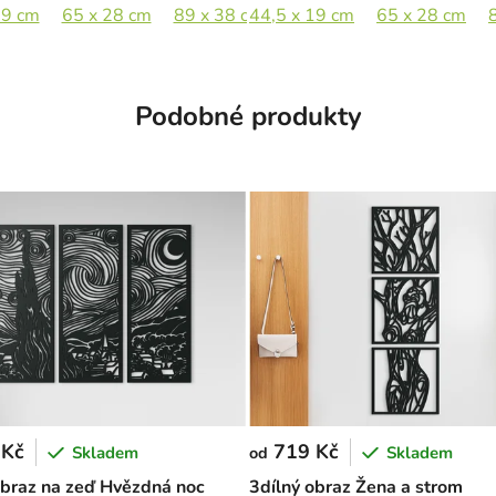
19 cm
133 x 58 cm
65 x 28 cm
89 x 38 cm
44,5 x 19 cm
133 x 57 cm
65 x 28 cm
Podobné produkty
 Kč
719 Kč
Skladem
Skladem
od
obraz na zeď Hvězdná noc
3dílný obraz Žena a strom