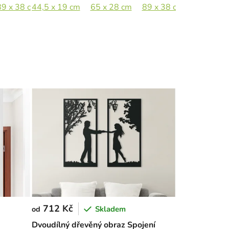
89 x 38 cm
44,5 x 19 cm
133 x 57 cm
65 x 28 cm
89 x 38 cm
133 x 57
712 Kč
Skladem
od
Dvoudílný dřevěný obraz Spojení