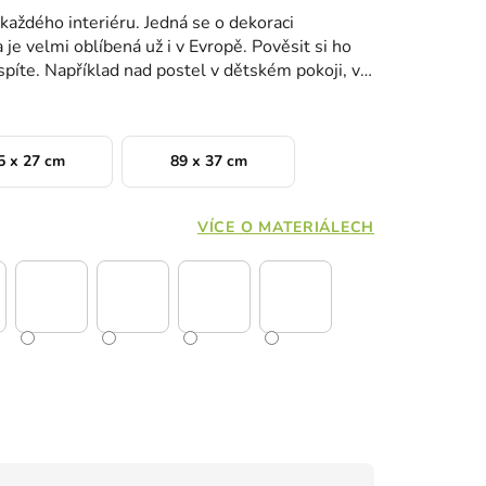
každého interiéru. Jedná se o dekoraci
a je velmi oblíbená už i v Evropě. Pověsit si ho
píte. Například nad postel v dětském pokoji, v
5 x 27 cm
89 x 37 cm
VÍCE O MATERIÁLECH