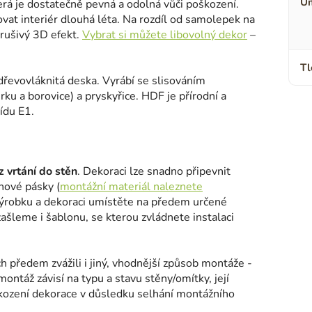
Um
terá je dostatečně pevná a odolná vůči poškození.
ovat interiér dlouhá léta. Na rozdíl od samolepek na
erušivý 3D efekt.
Vybrat si můžete libovolný dekor
–
Tl
 dřevovláknitá deska. Vyrábí se slisováním
ku a borovice) a pryskyřice. HDF je přírodní a
ídu E1.
 vrtání do stěn
. Dekoraci lze snadno připevnit
nové pásky (
montážní materiál naleznete
výrobku a dekoraci umístěte na předem určené
šleme i šablonu, se kterou zvládnete instalaci
h předem zvážili i jiný, vhodnější způsob montáže -
montáž závisí na typu a stavu stěny/omítky, její
kození dekorace v důsledku selhání montážního