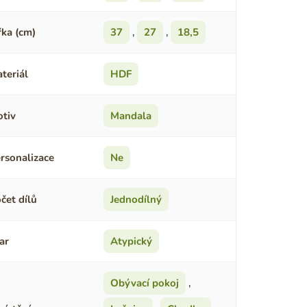
řka (cm)
37
,
27
,
18,5
teriál
HDF
tiv
Mandala
rsonalizace
Ne
čet dílů
Jednodílný
ar
Atypický
Obývací pokoj
,