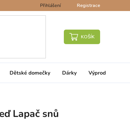
Přihlášení
Registrace
NÁKUPNÍ
KOŠÍK
Dětské domečky
Dárky
Výprodej %
eď Lapač snů