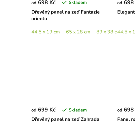
698 Kč
698
Skladem
od
od
Dřevěný panel na zeď Fantazie
Elegant
orientu
44,5 x 19 cm
65 x 28 cm
89 x 38 cm
44,5 x 
133
699 Kč
698
Skladem
od
od
Dřevěný panel na zeď Zahrada
Panel n