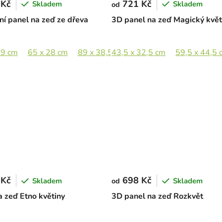
 Kč
721 Kč
Skladem
Skladem
od
ní panel na zeď ze dřeva
3D panel na zeď Magický květ
19 cm
 x 57 cm
65 x 28 cm
89 x 38,5 cm
43,5 x 32,5 cm
133 x 57,5 cm
59,5 x 44,5 
 Kč
698 Kč
Skladem
Skladem
od
a zeď Etno květiny
3D panel na zeď Rozkvět