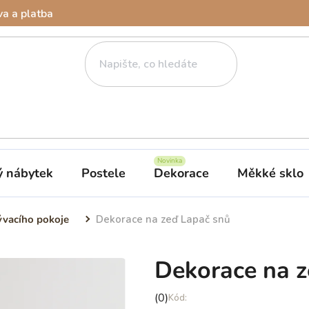
a a platba
ý nábytek
Postele
Dekorace
Měkké sklo
vacího pokoje
Dekorace na zeď Lapač snů
Dekorace na z
Průměrné
(0)