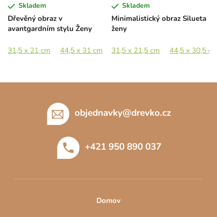
Skladem
Skladem
Dřevěný obraz v
Minimalistický obraz Silueta
avantgardním stylu Ženy
ženy
31,5 x 21 cm
44,5 x 31 cm
31,5 x 21,5 cm
65 x 45,5 cm
89 x 62,5 cm
44,5 x 30,5 c
Z
á
p
objednavky
@
drevko.cz
a
t
+421 950 890 037
í
Domov