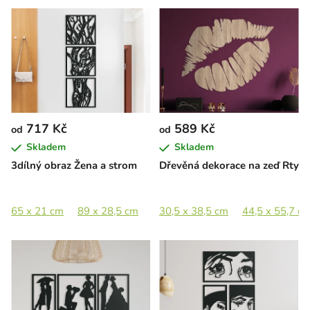
717 Kč
589 Kč
od
od
Skladem
Skladem
3dílný obraz Žena a strom
Dřevěná dekorace na zeď Rty
65 x 21 cm
89 x 28,5 cm
133 x 43 cm
30,5 x 38,5 cm
201,5 x 65 cm
44,5 x 55,7 c