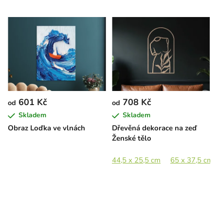
601 Kč
708 Kč
od
od
Skladem
Skladem
Obraz Loďka ve vlnách
Dřevěná dekorace na zeď
Ženské tělo
44,5 x 25,5 cm
65 x 37,5 cm