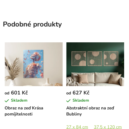
Podobné produkty
601 Kč
627 Kč
od
od
Skladem
Skladem
Obraz na zeď Krása
Abstraktní obraz na zeď
pomíjitelnosti
Bubliny
27 x 84 cm
37,5 x 120 cm