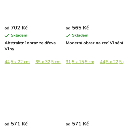
702 Kč
565 Kč
od
od
Skladem
Skladem
Abstraktní obraz ze dřeva
Moderní obraz na zeď Vlnění
Vlny
44,5 x 22 cm
65 x 32,5 cm
31,5 x 15,5 cm
89 x 44,5 cm
44,5 x 22,5 c
571 Kč
571 Kč
od
od