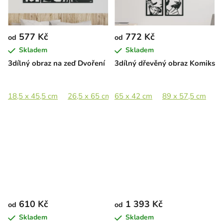
577 Kč
772 Kč
od
od
Skladem
Skladem
3dílný obraz na zeď Dvoření
3dílný dřevěný obraz Komiks
18,5 x 45,5 cm
26,5 x 65 cm
65 x 42 cm
36,5 x 89 cm
89 x 57,5 cm
54,5 x 133 c
1
610 Kč
1 393 Kč
od
od
Skladem
Skladem