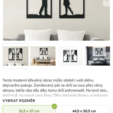
Tento moderní dřevěný obraz může zdobit i vaši stěnu
obývacího pokoje. Zamilovaný pár se drží za ruce přes rámy
obrazu, takže oba díly díky tomu drží pohromadě. Na levé straně
stojí muž, na pravé zase žena. Oba stojí pod stromy a lampami.
VYBRAT ROZMĚR
32,5 x 37 cm
44,5 x 50,5 cm