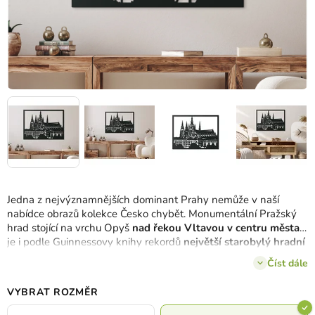
Jedna z nejvýznamnějších dominant Prahy nemůže v naší
nabídce obrazů kolekce Česko chybět. Monumentální Pražský
hrad stojící na vrchu Opyš
nad řekou Vltavou v centru města
je i podle Guinnessovy knihy rekordů
největší starobylý hradní
komplex na světě
. Designéři v drevku dostali nelehký úkol –
Číst dále
navrhnout obraz Pražský hrad tak, aby byl moderní a zároveň
zachycoval historickou památku v plné kráse
ve 3 rozměrech a
VYBRAT ROZMĚR
8 barvách
. Myslíme, že se jim to podařilo.