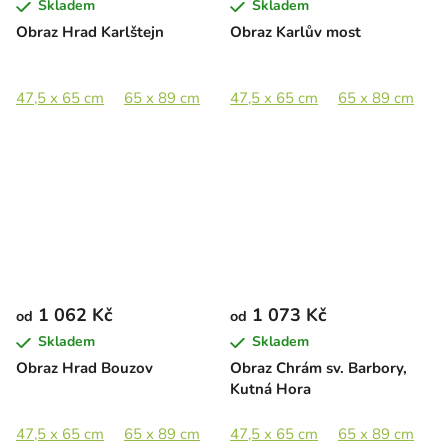
Skladem
Skladem
Obraz Hrad Karlštejn
Obraz Karlův most
47,5 x 65 cm
65 x 89 cm
89 x 122 cm
47,5 x 65 cm
65 x 89 cm
8
1 062 Kč
1 073 Kč
od
od
Skladem
Skladem
Obraz Hrad Bouzov
Obraz Chrám sv. Barbory,
Kutná Hora
47,5 x 65 cm
65 x 89 cm
89 x 122 cm
47,5 x 65 cm
65 x 89 cm
8