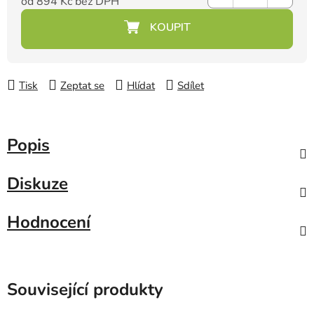
od
894 Kč
bez DPH
Měrná cena:
Tisk
Zeptat se
Hlídat
Sdílet
Popis
Diskuze
Hodnocení
Související produkty