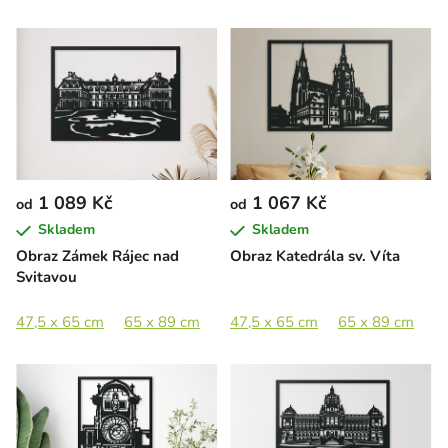
1 089 Kč
1 067 Kč
od
od
Skladem
Skladem
Obraz Zámek Rájec nad
Obraz Katedrála sv. Víta
Svitavou
47,5 x 65 cm
65 x 89 cm
89 x 122 cm
47,5 x 65 cm
65 x 89 cm
8