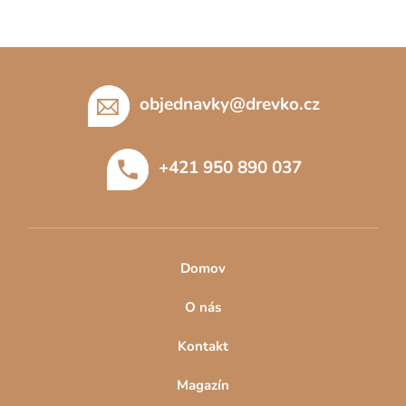
Z
á
p
objednavky
@
drevko.cz
a
t
+421 950 890 037
í
Domov
O nás
Kontakt
Magazín