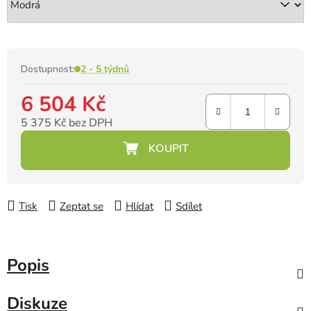
Dostupnost:
2 - 5 týdnů
6 504 Kč
5 375 Kč bez DPH
Měrná cena:
Tisk
Zeptat se
Hlídat
Sdílet
Popis
Diskuze