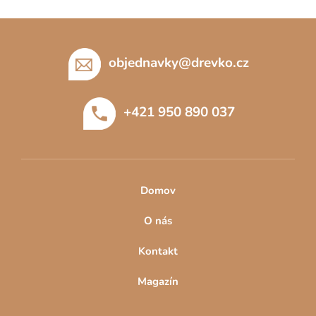
Z
á
p
objednavky
@
drevko.cz
a
t
+421 950 890 037
í
Domov
O nás
Kontakt
Magazín