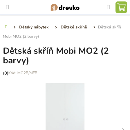
Přejít
Hledat
na
NÁ
obsah
KO
Dětský nábytek
Dětské skříně
Dětská skříň
Domů
Mobi MO2 (2 barvy)
Dětská skříň Mobi MO2 (2
barvy)
Průměrné
(0)
MO2B/MEB
hodnocení
produktu
je
0,0
z
5
hvězdiček.