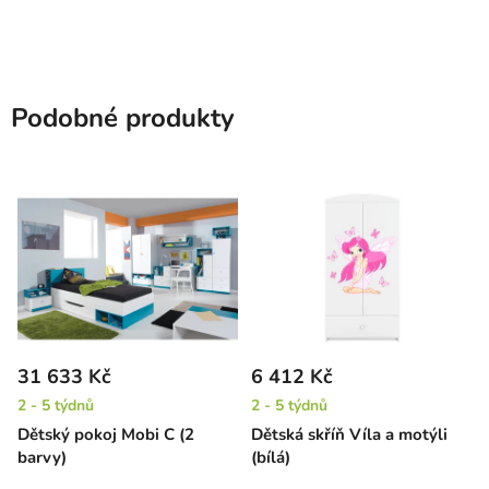
Podobné produkty
31 633 Kč
6 412 Kč
2 - 5 týdnů
2 - 5 týdnů
Dětský pokoj Mobi C (2
Dětská skříň Víla a motýli
barvy)
(bílá)