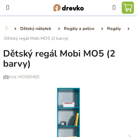
Přejít
Hledat
na
NÁ
obsah
KO
Dětský nábytek
Regály a police
Regály
Domů
Dětský regál Mobi MO5 (2 barvy)
Dětský regál Mobi MO5 (2
barvy)
Průměrné
(0)
MO5B/MEB
hodnocení
produktu
je
0,0
z
5
hvězdiček.