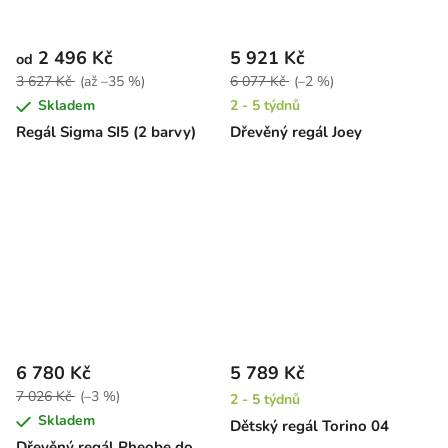
2 496 Kč
5 921 Kč
od
3 627 Kč
(až –35 %)
6 077 Kč
(–2 %)
Skladem
2 - 5 týdnů
Regál Sigma SI5 (2 barvy)
Dřevěný regál Joey
6 780 Kč
5 789 Kč
7 026 Kč
(–3 %)
2 - 5 týdnů
Skladem
Dětský regál Torino 04
Dřevěný regál Pheobe do