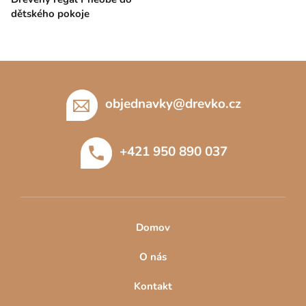
dětského pokoje
Z
á
p
objednavky
@
drevko.cz
a
t
+421 950 890 037
í
Domov
O nás
Kontakt