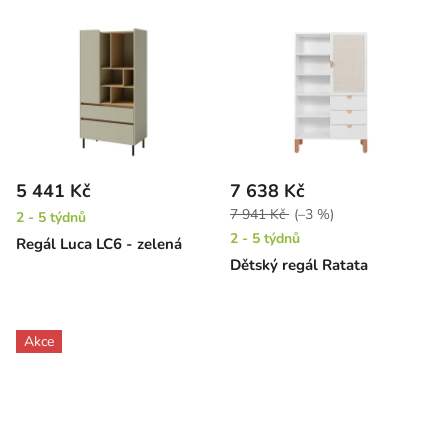
5 441 Kč
7 638 Kč
7 941 Kč
(–3 %)
2 - 5 týdnů
2 - 5 týdnů
Regál Luca LC6 - zelená
Dětský regál Ratata
Akce