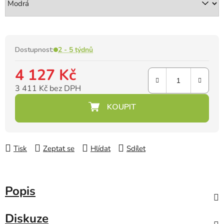
Dostupnost:
2 - 5 týdnů
4 127 Kč
3 411 Kč bez DPH
Měrná cena:
Tisk
Zeptat se
Hlídat
Sdílet
Popis
Diskuze