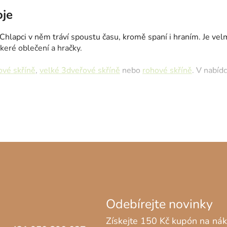
l
oje
á
d
Chlapci v něm tráví spoustu času, kromě spaní i hraním. Je vel
a
eré oblečení a hračky.
c
í
ové skříně
,
velké 3dveřové skříně
nebo
rohové skříně
. V nabídc
p
r
v
k
y
v
ý
p
i
s
u