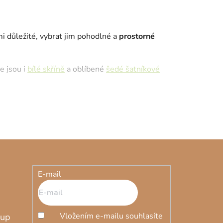
mi důležité, vybrat jim pohodlné a
prostorné
e jsou i
bílé skříně
a oblíbené
šedé šatníkové
E-mail
Vložením e-mailu souhlasíte