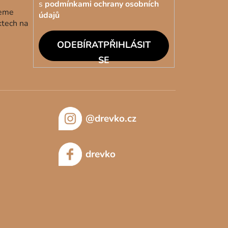
s
podmínkami ochrany osobních
deme
údajů
ktech na
PŘIHLÁSIT
SE
@drevko.cz
drevko