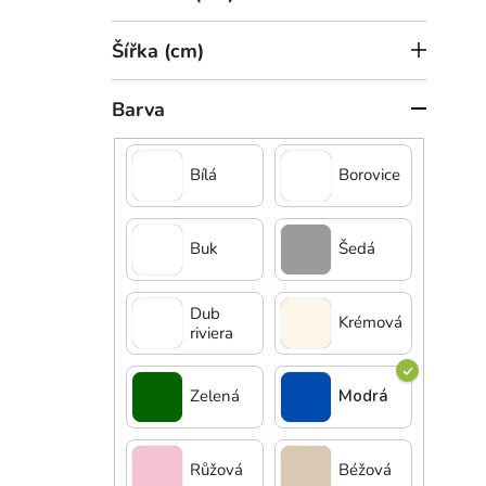
l
k
Děts
t
Šířka (cm)
ů
Barva
Bílá
Borovice
Buk
Šedá
Dub
6 4
Krémová
riviera
Děts
Zelená
Modrá
Růžová
Béžová