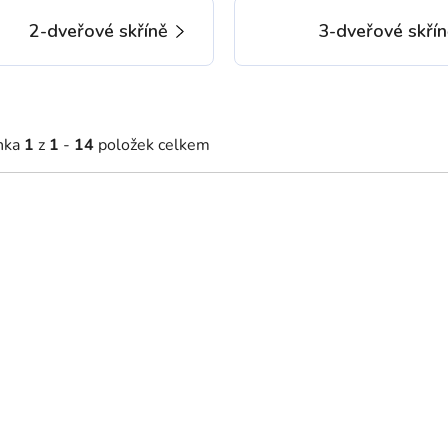
2-dveřové skříně
3-dveřové skří
nka
1
z
1
-
14
položek celkem
07 Kč
6 407 Kč
2 - 5 týdnů
2 - 5 týdnů