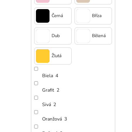
Černá
Bříza
Dub
Bělená
6 4
Děts
Žlutá
Biela
4
Grafit
2
Sivá
2
Oranžová
3