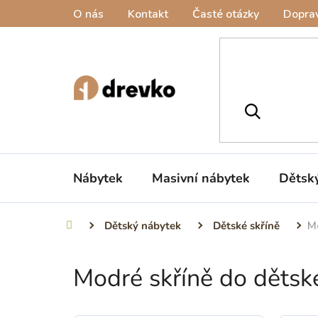
Přejít
O nás
Kontakt
Časté otázky
Doprav
na
obsah
Nábytek
Masivní nábytek
Dětsk
Dětský nábytek
Dětské skříně
M
Domů
Modré skříně do dětsk