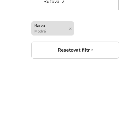
Ružová
2
6 4
Děts
Barva
Modrá
6 4
Děts