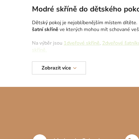
Modré skříně do dětského pok
Dětský pokoj je nejoblíbenějším místem dítěte. 
šatní skříně
ve kterých mohou mít schované vešk
Na výběr jsou
1dveřové skříně
,
2dveřové šatník
skříně.
Zobrazit více
Z
á
p
a
t
í