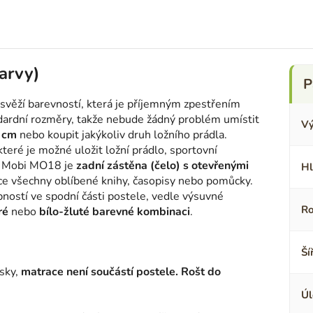
arvy)
svěží barevností, která je příjemným zpestřením
dardní rozměry, takže nebude žádný problém umístit
Vý
 cm
nebo koupit jakýkoliv druh ložního prádla.
 které je možné uložit ložní prádlo, sportovní
e Mobi MO18 je
zadní zástěna (čelo) s otevřenými
Hl
ce všechny oblíbené knihy, časopisy nebo pomůcky.
obností ve spodní části postele, vedle výsuvné
Ro
ré
nebo
bílo-žluté barevné kombinaci
.
Ší
sky,
matrace není součástí postele. Rošt do
Úl