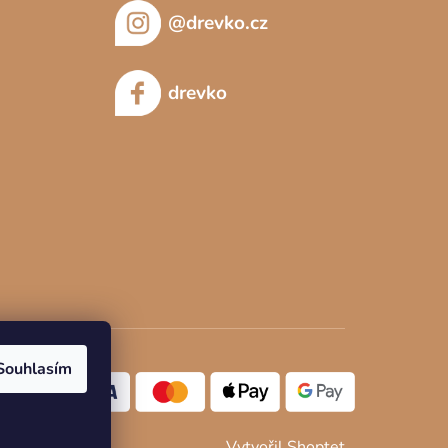
@drevko.cz
drevko
Souhlasím
Vytvořil Shoptet