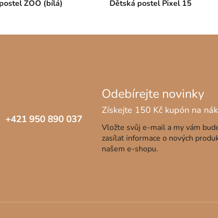
postel ZOO (bílá)
Dětská postel Pixel 15
+421 950 890 037
Vložte svůj e-mail a my vám bu
zasílat informace o nových produ
našem e-shopu.