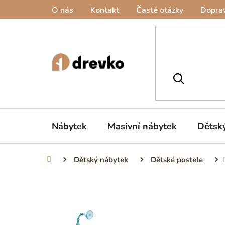
Přejít
O nás
Kontakt
Časté otázky
Doprav
na
obsah
Nábytek
Masivní nábytek
Dětsk
Dětský nábytek
Dětské postele
Domů