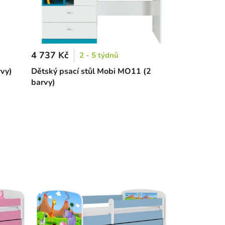
4 737 Kč
2 - 5 týdnů
rvy)
Dětský psací stůl Mobi MO11 (2
barvy)