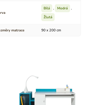
Bílá
,
Modrá
,
rva
Žlutá
změry matrace
90 x 200 cm