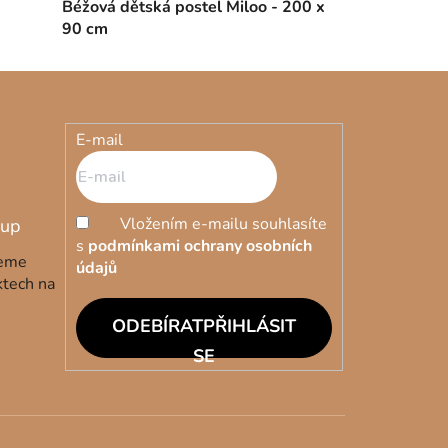
Béžová dětská postel Miloo - 200 x
90 cm
E-mail
Vložením e-mailu souhlasíte
s
podmínkami ochrany osobních
deme
údajů
ktech na
PŘIHLÁSIT
SE