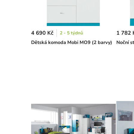
4 690 Kč
1 782 
2 - 5 týdnů
Dětská komoda Mobi MO9 (2 barvy)
Noční s