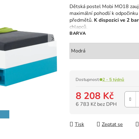
hodnocení
Dětská postel Mobi MO18 zaujme
produktu
maximální pohodlí k odpočinku i
je
předmětů.
K dispozici ve 2 ba
0,0
chlapců.
z
BARVA
5
hvězdiček.
Dostupnost:
2 - 5 týdnů
8 208 Kč
6 783 Kč bez DPH
Měrná cena:
Tisk
Zeptat se