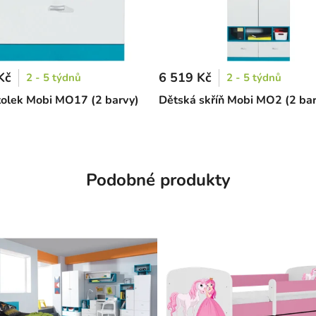
Kč
6 519 Kč
2 - 5 týdnů
2 - 5 týdnů
tolek Mobi MO17 (2 barvy)
Dětská skříň Mobi MO2 (2 ba
Podobné produkty