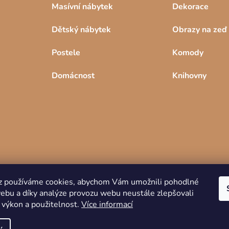
Masívní nábytek
Dekorace
Dětský nábytek
Obrazy na zeď
Postele
Komody
Domácnost
Knihovny
z používáme cookies, abychom Vám umožnili pohodlné
webu a díky analýze provozu webu neustále zlepšovali
Copyright 2026
DREVKO
. Všechna práva
 výkon a použitelnost.
Více informací
vyhrazena.