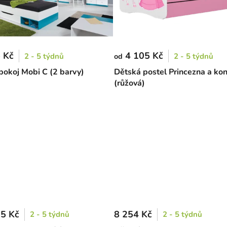
 Kč
4 105 Kč
2 - 5 týdnů
2 - 5 týdnů
od
pokoj Mobi C (2 barvy)
Dětská postel Princezna a kon
(růžová)
5 Kč
8 254 Kč
2 - 5 týdnů
2 - 5 týdnů