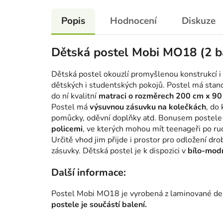
Popis
Hodnocení
Diskuze
Dětská postel Mobi MO18 (2 b
Dětská postel okouzlí promyšlenou konstrukcí i 
dětských i studentských pokojů. Postel má stan
do ní kvalitní
matraci o rozměrech 200 cm x 90
Postel má
výsuvnou zásuvku na kolečkách
, do
pomůcky, oděvní doplňky atd. Bonusem postel
policemi
, ve kterých mohou mít teenageři po ru
Určitě vhod jim přijde i prostor pro odložení dr
zásuvky. Dětská postel je k dispozici v
bílo-mod
Další informace:
Postel Mobi MO18 je vyrobená z laminované de
postele je součástí balení.