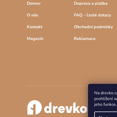
Domov
Doprava a platba
O nás
FAQ - časté dotazy
Kontakt
Obchodní podmínky
Magazín
Reklamace
Na drevko.c
prohlížení 
jeho funkce,