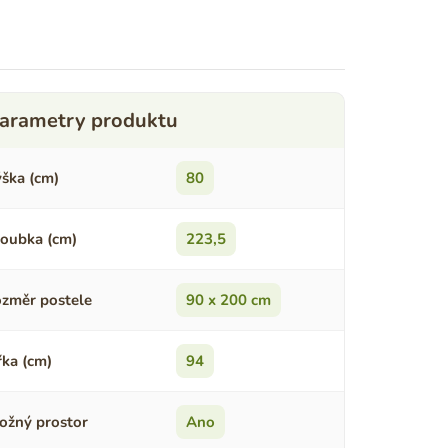
ška (cm)
80
oubka (cm)
223,5
změr postele
90 x 200 cm
řka (cm)
94
ožný prostor
Ano