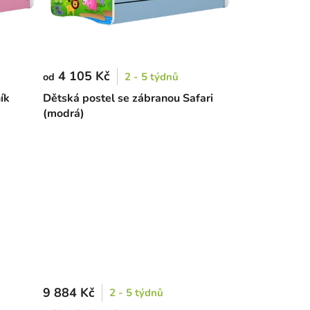
4 105 Kč
2 - 5 týdnů
od
ík
Dětská postel se zábranou Safari
(modrá)
9 884 Kč
2 - 5 týdnů