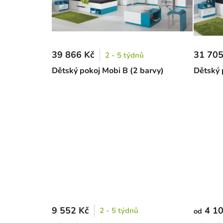
39 866 Kč
31 705
2 - 5 týdnů
Dětský pokoj Mobi B (2 barvy)
Dětský 
9 552 Kč
4 10
2 - 5 týdnů
od