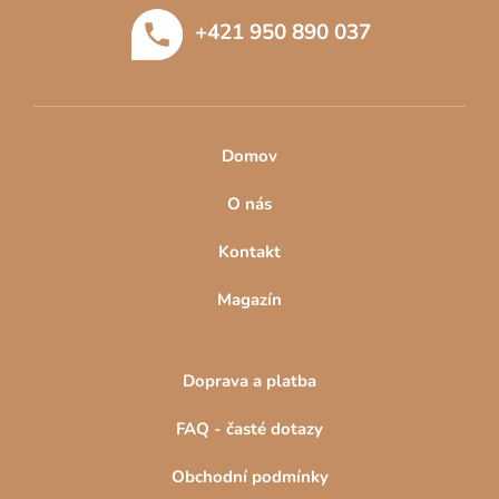
t
+421 950 890 037
í
Domov
O nás
Kontakt
Magazín
Doprava a platba
FAQ - časté dotazy
Obchodní podmínky