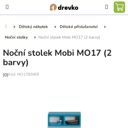
Přejít
Hledat
na
NÁ
obsah
KO
Dětský nábytek
Dětské příslušenství
Domů
Noční stolky
Noční stolek Mobi MO17 (2 barvy)
Noční stolek Mobi MO17 (2
barvy)
Průměrné
(0)
MO17B/MEB
hodnocení
produktu
je
0,0
z
5
hvězdiček.