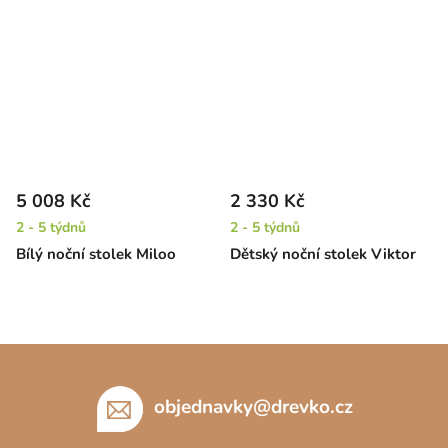
5 008 Kč
2 330 Kč
2 - 5 týdnů
2 - 5 týdnů
Bílý noční stolek Miloo
Dětský noční stolek Viktor
Z
á
p
objednavky
@
drevko.cz
a