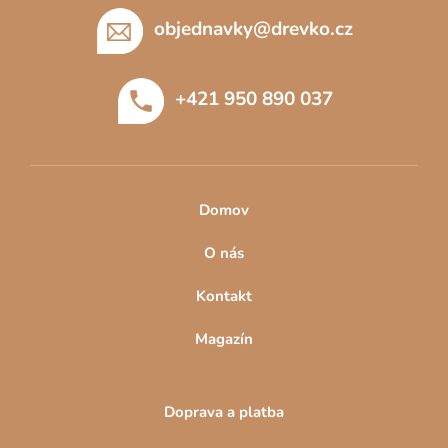
á
p
objednavky
@
drevko.cz
a
t
+421 950 890 037
í
Domov
O nás
Kontakt
Magazín
Doprava a platba