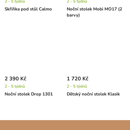
2 - 5 týdnů
2 - 5 týdnů
Skříňka pod stůl Calmo
Noční stolek Mobi MO17 (2
barvy)
2 390 Kč
1 720 Kč
2 - 5 týdnů
2 - 5 týdnů
Noční stolek Drop 1301
Dětský noční stolek Klasik
Z