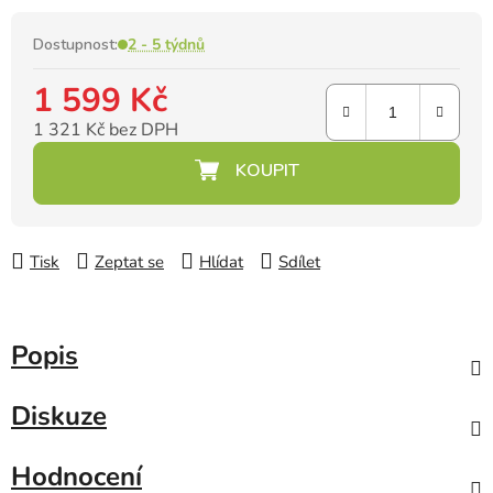
Dostupnost:
2 - 5 týdnů
1 599 Kč
1 321 Kč bez DPH
Měrná cena:
Tisk
Zeptat se
Hlídat
Sdílet
Popis
Diskuze
Hodnocení