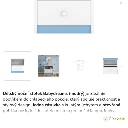
Dětský noční stolek Babydreams (modrý)
je ideálním
doplňkem do chlapeckého pokoje, který spojuje praktičnost a
stylový design.
Jedna zásuvka
s kulatým úchytem a
otevřená
polička
poskytují dostatek prostoru pro noční lampu, knihy
nebo drobné hračky.
Bílo-modré provedení
dokonale ladí s
Číst dále
ostatními kousky z
kolekce Babydreams
, čímž vytváří
harmonický a funkční dětský pokoj.