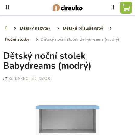
Přejít
Hledat
na
NÁ
obsah
KO
Dětský nábytek
Dětské příslušenství
Domů
Noční stolky
Dětský noční stolek Babydreams (modrý)
Dětský noční stolek
Babydreams (modrý)
Průměrné
(0)
SZNO_BD_NI/KOC
hodnocení
produktu
je
0,0
z
5
hvězdiček.