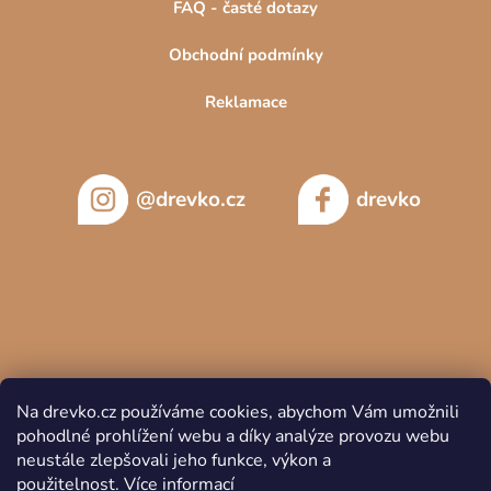
FAQ - časté dotazy
Obchodní podmínky
Reklamace
@drevko.cz
drevko
Na drevko.cz používáme cookies, abychom Vám umožnili
pohodlné prohlížení webu a díky analýze provozu webu
neustále zlepšovali jeho funkce, výkon a
použitelnost.
Více informací