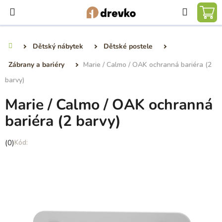
Přejít
Hledat
na
NÁ
obsah
KO
Dětský nábytek
Dětské postele
Domů
Zábrany a bariéry
Marie / Calmo / OAK ochranná bariéra (2
barvy)
Marie / Calmo / OAK ochranná
bariéra (2 barvy)
Průměrné
(0)
hodnocení
produktu
je
0,0
z
5
hvězdiček.