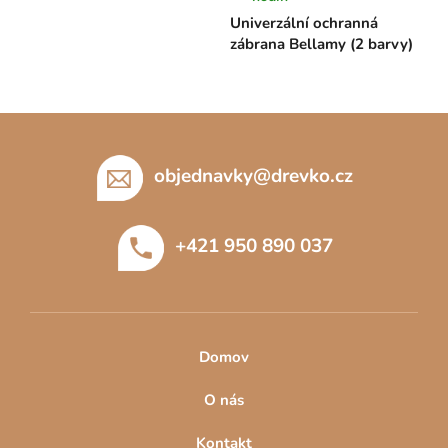
Univerzální ochranná
zábrana Bellamy (2 barvy)
Z
á
p
objednavky
@
drevko.cz
a
t
+421 950 890 037
í
Domov
O nás
Kontakt