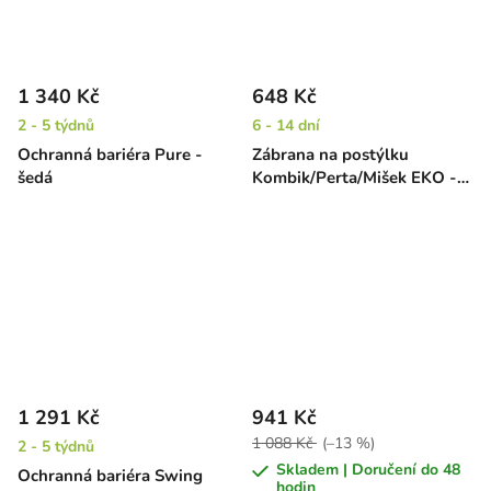
1 340 Kč
648 Kč
2 - 5 týdnů
6 - 14 dní
Ochranná bariéra Pure -
Zábrana na postýlku
šedá
Kombik/Perta/Mišek EKO -
120 cm
1 291 Kč
941 Kč
1 088 Kč
(–13 %)
2 - 5 týdnů
Skladem | Doručení do 48
Ochranná bariéra Swing
hodin