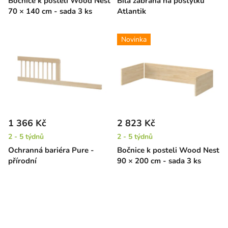
Bočnice k posteli Wood Nest
Bílá zábrana na postýlku
70 × 140 cm - sada 3 ks
Atlantik
Novinka
1 366 Kč
2 823 Kč
2 - 5 týdnů
2 - 5 týdnů
Ochranná bariéra Pure -
Bočnice k posteli Wood Nest
přírodní
90 × 200 cm - sada 3 ks