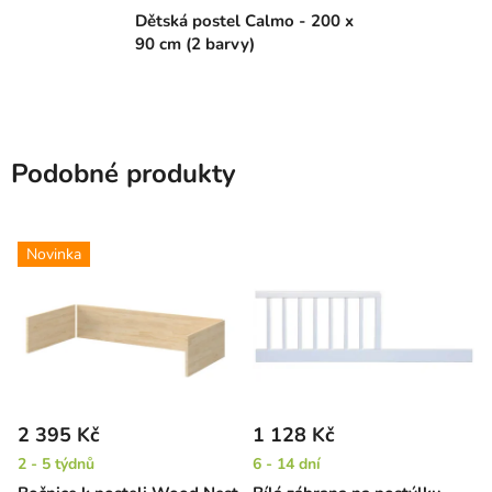
Dětská postel Calmo - 200 x
90 cm (2 barvy)
Podobné produkty
Novinka
2 395 Kč
1 128 Kč
2 - 5 týdnů
6 - 14 dní