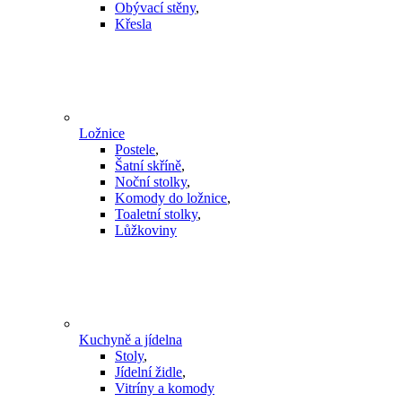
Obývací stěny
,
Křesla
Ložnice
Postele
,
Šatní skříně
,
Noční stolky
,
Komody do ložnice
,
Toaletní stolky
,
Lůžkoviny
Kuchyně a jídelna
Stoly
,
Jídelní židle
,
Vitríny a komody