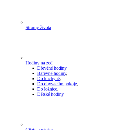
Stromy života
Hodiny na zeď
Dřevěné hodiny
,
Barevné hodiny
,
Do kuchyně
,
Do obývacího pokoje
,
Do ložnice
,
Dětské hodiny
Citáty a nápisy