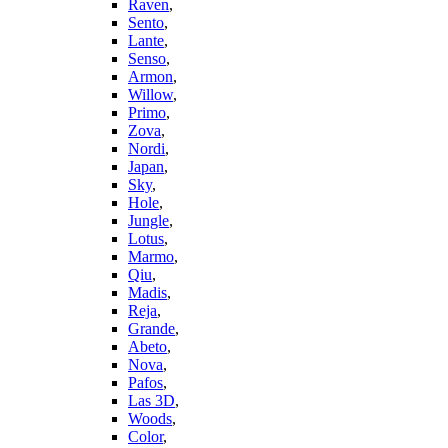
Raven
,
Sento
,
Lante
,
Senso
,
Armon
,
Willow
,
Primo
,
Zova
,
Nordi
,
Japan
,
Sky
,
Hole
,
Jungle
,
Lotus
,
Marmo
,
Qiu
,
Madis
,
Reja
,
Grande
,
Abeto
,
Nova
,
Pafos
,
Las 3D
,
Woods
,
Color
,