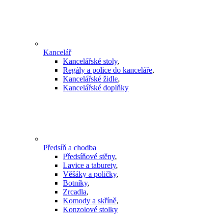
Kancelář
Kancelářské stoly
,
Regály a police do kanceláře
,
Kancelářské židle
,
Kancelářské doplňky
Předsíň a chodba
Předsíňové stěny
,
Lavice a taburety
,
Věšáky a poličky
,
Botníky
,
Zrcadla
,
Komody a skříně
,
Konzolové stolky