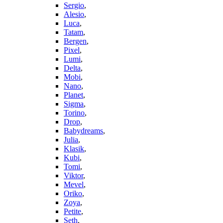
Sergio
,
Alesio
,
Luca
,
Tatam
,
Bergen
,
Pixel
,
Lumi
,
Delta
,
Mobi
,
Nano
,
Planet
,
Sigma
,
Torino
,
Drop
,
Babydreams
,
Julia
,
Klasik
,
Kubi
,
Tomi
,
Viktor
,
Mevel
,
Oriko
,
Zoya
,
Petite
,
Seth
,