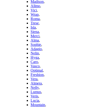
Madison
,
Allmo
,
Vici
,
Wrap
,
Roma
,
Trese
,
Isla
,
Siena
,
Merci
,
Alma
,
Sophie
,
Adagio
,
Nelin
,
Hyga
,
Caro
,
Vasco
,
Optimal
,
Freshion
,
Vera
,
Almera
,
Nelly
,
Lumus
,
Veris
,
Lucia
,
Mountain
,