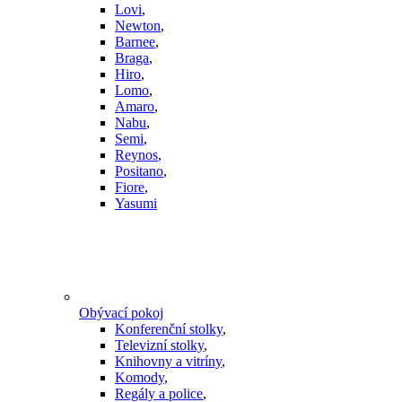
Lovi
,
Newton
,
Barnee
,
Braga
,
Hiro
,
Lomo
,
Amaro
,
Nabu
,
Semi
,
Reynos
,
Positano
,
Fiore
,
Yasumi
Obývací pokoj
Konferenční stolky
,
Televizní stolky
,
Knihovny a vitríny
,
Komody
,
Regály a police
,