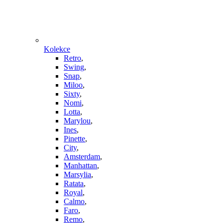
Kolekce
Retro
,
Swing
,
Snap
,
Miloo
,
Sixty
,
Nomi
,
Lotta
,
Marylou
,
Ines
,
Pinette
,
City
,
Amsterdam
,
Manhattan
,
Marsylia
,
Ratata
,
Royal
,
Calmo
,
Faro
,
Remo
,