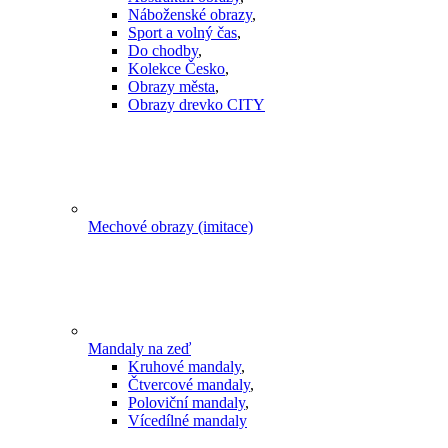
Náboženské obrazy
,
Sport a volný čas
,
Do chodby
,
Kolekce Česko
,
Obrazy města
,
Obrazy drevko CITY
Mechové obrazy (imitace)
Mandaly na zeď
Kruhové mandaly
,
Čtvercové mandaly
,
Poloviční mandaly
,
Vícedílné mandaly