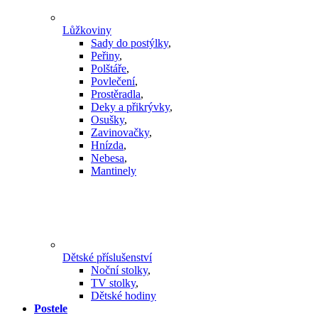
Lůžkoviny
Sady do postýlky
,
Peřiny
,
Polštáře
,
Povlečení
,
Prostěradla
,
Deky a přikrývky
,
Osušky
,
Zavinovačky
,
Hnízda
,
Nebesa
,
Mantinely
Dětské příslušenství
Noční stolky
,
TV stolky
,
Dětské hodiny
Postele