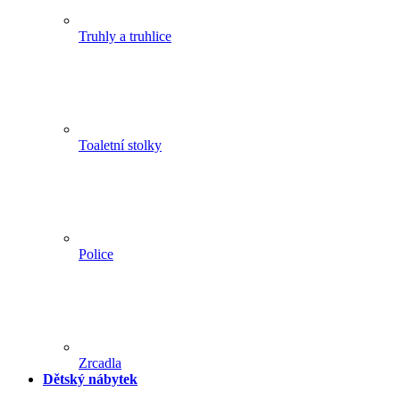
Truhly a truhlice
Toaletní stolky
Police
Zrcadla
Dětský nábytek