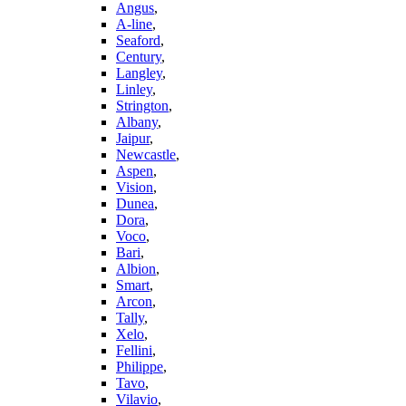
Angus
,
A-line
,
Seaford
,
Century
,
Langley
,
Linley
,
Strington
,
Albany
,
Jaipur
,
Newcastle
,
Aspen
,
Vision
,
Dunea
,
Dora
,
Voco
,
Bari
,
Albion
,
Smart
,
Arcon
,
Tally
,
Xelo
,
Fellini
,
Philippe
,
Tavo
,
Vilavio
,