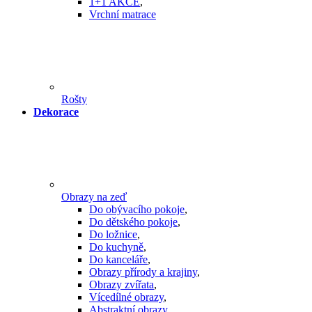
1+1 AKCE
,
Vrchní matrace
Rošty
Dekorace
Obrazy na zeď
Do obývacího pokoje
,
Do dětského pokoje
,
Do ložnice
,
Do kuchyně
,
Do kanceláře
,
Obrazy přírody a krajiny
,
Obrazy zvířata
,
Vícedílné obrazy
,
Abstraktní obrazy
,