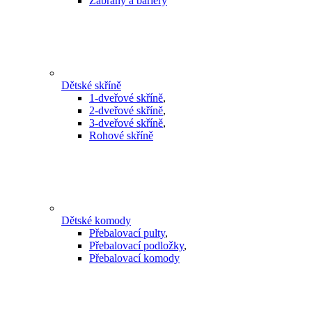
Zábrany a bariéry
Dětské skříně
1-dveřové skříně
,
2-dveřové skříně
,
3-dveřové skříně
,
Rohové skříně
Dětské komody
Přebalovací pulty
,
Přebalovací podložky
,
Přebalovací komody