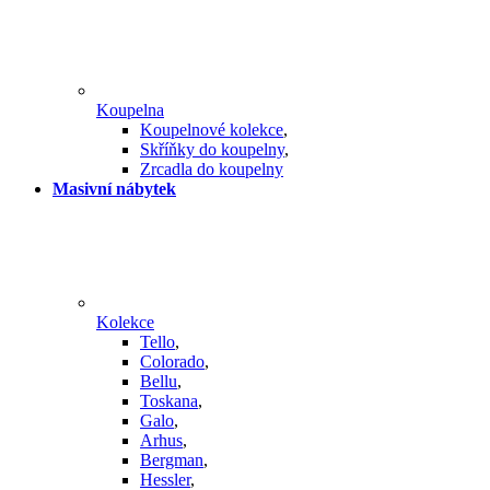
Koupelna
Koupelnové kolekce
,
Skříňky do koupelny
,
Zrcadla do koupelny
Masivní nábytek
Kolekce
Tello
,
Colorado
,
Bellu
,
Toskana
,
Galo
,
Arhus
,
Bergman
,
Hessler
,