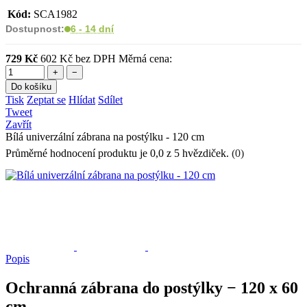
Kód:
SCA1982
Dostupnost:
6 - 14 dní
729 Kč
602 Kč bez DPH
Měrná cena:
+
−
Do košíku
Tisk
Zeptat se
Hlídat
Sdílet
Tweet
Zavřít
Bílá univerzální zábrana na postýlku - 120 cm
Průměrné hodnocení produktu je 0,0 z 5 hvězdiček.
(0)
Popis
Ochranná zábrana do postýlky − 120 x 60
cm