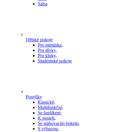
Salsa
Dětské pokoje
Pro miminka
,
Pro dívky
,
Pro kluky
,
Studentské pokoje
Postýlky
Klasické
,
Multifunkční
,
Se šuplíkem
,
K posteli
,
Se stahovacím bokem
,
S výbavou
,