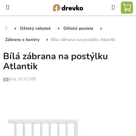
Přejít
Hledat
na
NÁ
obsah
KO
Dětský nábytek
Dětské postele
Domů
Zábrany a bariéry
Bílá zábrana na postýlku Atlantik
Bílá zábrana na postýlku
Atlantik
Průměrné
(0)
SCA1395
hodnocení
produktu
je
0,0
z
5
hvězdiček.