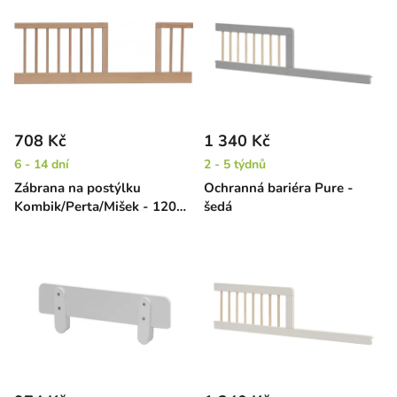
708 Kč
1 340 Kč
6 - 14 dní
2 - 5 týdnů
Zábrana na postýlku
Ochranná bariéra Pure -
Kombik/Perta/Mišek - 120
šedá
cm