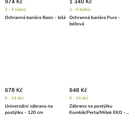
974 Kč
1 340 Kč
2 - 5 týdnů
2 - 5 týdnů
Ochranná bariéra Basic - bílá
Ochranná bariéra Pure -
béžová
678 Kč
648 Kč
6 - 14 dní
6 - 14 dní
Univerzální zábrana na
Zábrana na postýlku
postýlku - 120 cm
Kombik/Perta/Mišek EKO -
120 cm