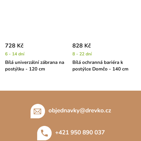
728 Kč
828 Kč
6 - 14 dní
8 - 22 dní
Bílá univerzální zábrana na
Bílá ochranná bariéra k
postýlku - 120 cm
postýlce Domčo - 140 cm
Z
á
p
objednavky
@
drevko.cz
a
t
+421 950 890 037
í