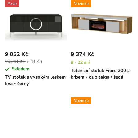
Akce
Novinka
9 052 Kč
9 374 Kč
16 241 Kč
(–44 %)
8 - 22 dní
Skladem
Televizní stolek Fiore 200 s
TV stolek s vysokým leskem
krbem - dub tajga / šedá
Eva - černý
Novinka