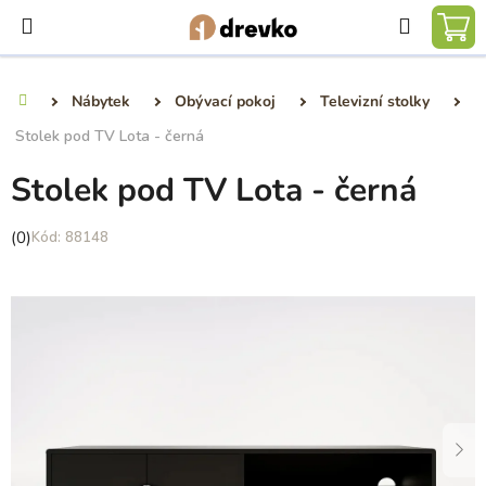
Přejít
Hledat
na
NÁ
obsah
KO
Nábytek
Obývací pokoj
Televizní stolky
Domů
Stolek pod TV Lota - černá
Stolek pod TV Lota - černá
Průměrné
(0)
88148
hodnocení
produktu
je
0,0
z
5
hvězdiček.