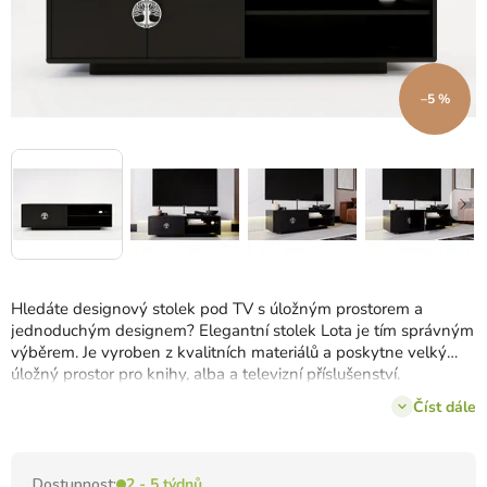
–5 %
Hledáte designový stolek pod TV s úložným prostorem a
jednoduchým designem?
Elegantní stolek Lota je tím správným
výběrem.
Je vyroben z kvalitních materiálů a poskytne velký
úložný prostor pro knihy, alba a televizní příslušenství.
Disponuje
skříňkou a jednou policí
.
Číst dále
Dostupnost:
2 - 5 týdnů