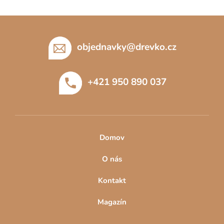
Z
á
p
objednavky
@
drevko.cz
a
t
+421 950 890 037
í
Domov
O nás
Kontakt
Magazín