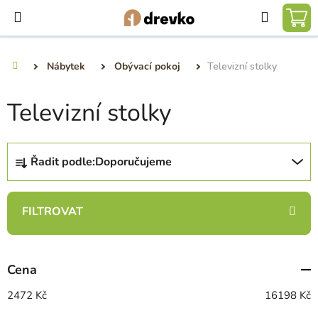
Přejít
Hledat
na
NÁ
obsah
KO
Nábytek
Obývací pokoj
Televizní stolky
Domů
Televizní stolky
Ř
Řadit podle:
Doporučujeme
a
z
e
n
í
p
Cena
r
o
2472
Kč
16198
Kč
d