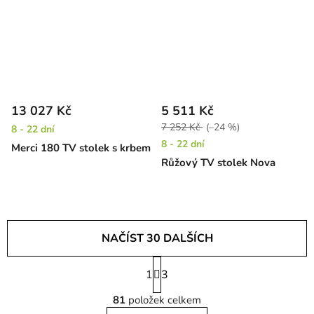
13 027 Kč
5 511 Kč
7 252 Kč
(–24 %)
8 - 22 dní
8 - 22 dní
Merci 180 TV stolek s krbem
Růžový TV stolek Nova
NAČÍST 30 DALŠÍCH
S
1
t
3
O
r
81
položek celkem
á
v