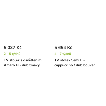
5 037 Kč
5 654 Kč
2 - 5 týdnů
4 - 7 týdnů
TV stolek s osvětlením
TV stolek Semi E -
Amaro D - dub tmavý
cappuccino / dub bolivar