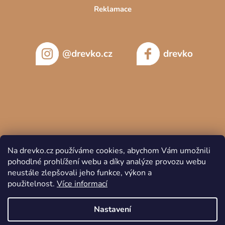
Větší možnosti úložného prostoru ve srovnání s TV stolkem
Reklamace
nabízí dřevěná komoda pod televizi. Pokud tedy potřebujete
více místa k uskladnění různých věcí, případně i
doplňků a
dekorací
, pravděpodobně bude pro vás vhodnější. Ať už se
ovšem rozhodnete pro stolek nebo pro komodu pod TV, vyberte
@drevko.cz
drevko
si takový kus nábytku, který vhodně doplní nejen
knihovny a
vitríny
, ale i celkový interiér obývacího pokoje.
Na drevko.cz používáme cookies, abychom Vám umožnili
pohodlné prohlížení webu a díky analýze provozu webu
neustále zlepšovali jeho funkce, výkon a
použitelnost.
Více informací
Copyright 2026
DREVKO
. Všechna práva vyhrazena.
Nastavení