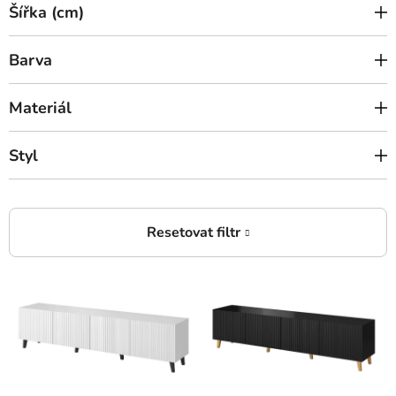
Šířka (cm)
Barva
Materiál
Styl
V
ý
p
i
s
p