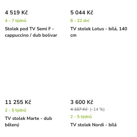
4 519 Kč
5 044 Kč
4 - 7 týdnů
8 - 22 dní
Stolek pod TV Semi F -
TV stolek Lotus - bílá, 140
cappuccino / dub bolivar
cm
11 255 Kč
3 600 Kč
4 187 Kč
(–14 %)
2 - 5 týdnů
2 - 5 týdnů
TV stolek Marte - dub
bělený
TV stolek Nordi - bílá