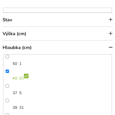
u
k
t
Stav
ů
Výška (cm)
Hloubka (cm)
50
1
40
81
37
5
39
31