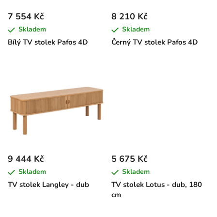
r
7 554 Kč
8 210 Kč
o
Skladem
Skladem
d
Bílý TV stolek Pafos 4D
Černý TV stolek Pafos 4D
u
k
t
ů
9 444 Kč
5 675 Kč
Skladem
Skladem
TV stolek Langley - dub
TV stolek Lotus - dub, 180
cm