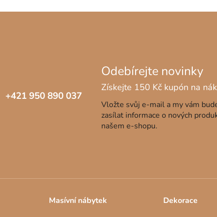
+421 950 890 037
Vložte svůj e-mail a my vám bu
zasílat informace o nových produ
našem e-shopu.
Masívní nábytek
Dekorace