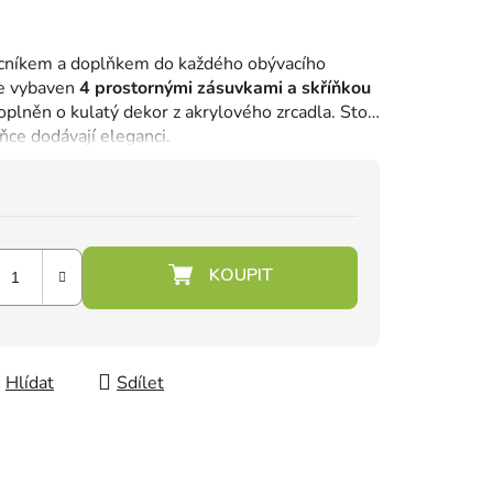
cníkem a doplňkem do každého obývacího
je vybaven
4 prostornými zásuvkami a skříňkou
plněn o kulatý dekor z akrylového zrcadla.
Stojí
ňce dodávají eleganci.
Hlídat
Sdílet