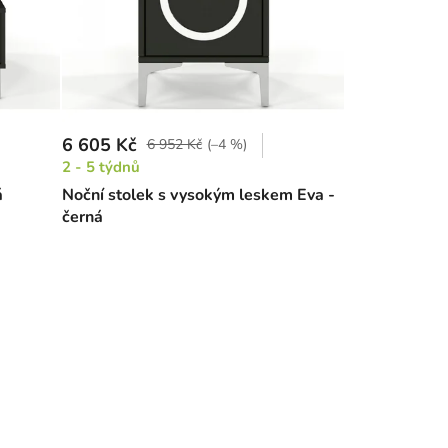
6 605 Kč
6 952 Kč
(–4 %)
2 - 5 týdnů
á
Noční stolek s vysokým leskem Eva -
černá