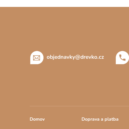
Z
á
p
a
t
í
objednavky
@
drevko.cz
Domov
Doprava a platba