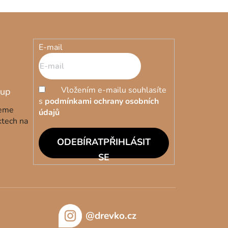
E-mail
Vložením e-mailu souhlasíte
s
podmínkami ochrany osobních
deme
údajů
ktech na
PŘIHLÁSIT
SE
@drevko.cz