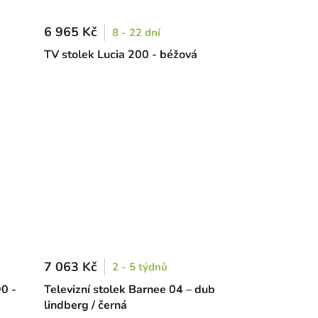
6 965 Kč
8 - 22 dní
TV stolek Lucia 200 - béžová
7 063 Kč
2 - 5 týdnů
0 -
Televizní stolek Barnee 04 – dub
lindberg / černá