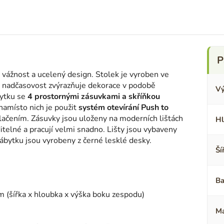
 vážnost a ucelený design. Stolek je vyroben ve
o nadčasovost zvýrazňuje dekorace v podobě
Vý
bytku se
4 prostornými zásuvkami a skříňkou
 namísto nich je použit
systém otevírání Push to
lačením. Zásuvky jsou uloženy na moderních lištách
Hl
telné a pracují velmi snadno. Lišty jsou vybaveny
ábytku jsou vyrobeny z černé lesklé desky.
Ší
Ba
m (šířka x hloubka x výška boku zespodu)
Ma