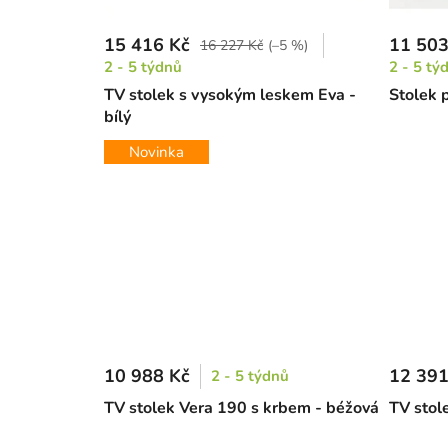
15 416 Kč
11 503
16 227 Kč
(–5 %)
2 - 5 týdnů
2 - 5 tý
TV stolek s vysokým leskem Eva -
Stolek 
bílý
Novinka
10 988 Kč
12 391
2 - 5 týdnů
TV stolek Vera 190 s krbem - béžová
TV stol