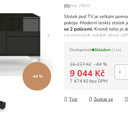
Průměrné
(0)
79933
hodnocení
Stolek pod TV je velkým pomo
produktu
pokoje.
Moderní lesklý stolek 
je
se 2 policemi
.
Kromě toho je do
0,0
na ocelových nohách, které skří
z
5
hvězdiček.
Dostupnost:
Skladem
(1 ks)
16 227 Kč
–44 %
9 044 Kč
–44 %
7 474 Kč bez DPH
Měrná cena:
Tisk
Zeptat se