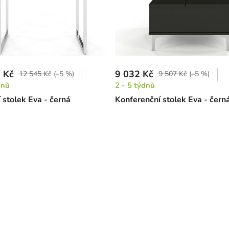
 Kč
9 032 Kč
12 545 Kč
(–5 %)
9 507 Kč
(–5 %)
dnů
2 - 5 týdnů
 stolek Eva - černá
Konferenční stolek Eva - čern