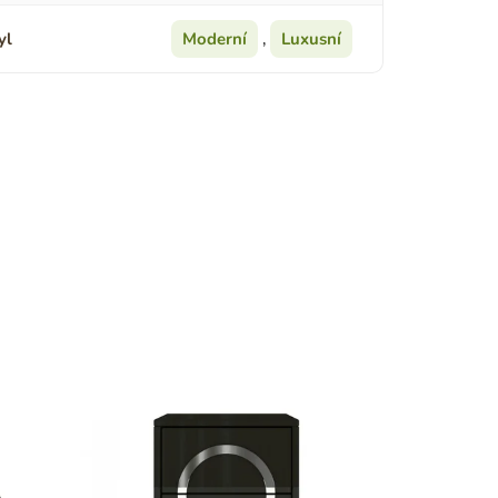
yl
Moderní
,
Luxusní