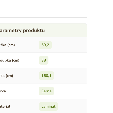
ška (cm)
59,2
oubka (cm)
38
řka (cm)
150,1
rva
Černá
teriál
Laminát