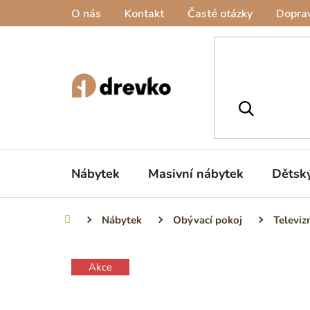
Přejít
O nás
Kontakt
Časté otázky
Doprav
na
obsah
Nábytek
Masivní nábytek
Dětsk
Nábytek
Obývací pokoj
Televiz
Domů
Akce