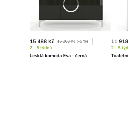
15 488 Kč
11 918
16 303 Kč
(–5 %)
2 - 5 týdnů
2 - 5 tý
Lesklá komoda Eva - černá
Toaletní