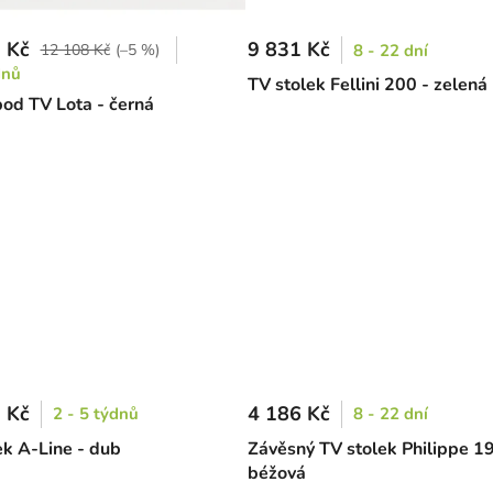
 Kč
9 831 Kč
12 108 Kč
(–5 %)
8 - 22 dní
dnů
TV stolek Fellini 200 - zelená
pod TV Lota - černá
 Kč
4 186 Kč
2 - 5 týdnů
8 - 22 dní
ek A-Line - dub
Závěsný TV stolek Philippe 19
béžová