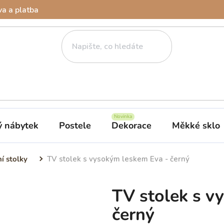
a a platba
ý nábytek
Postele
Dekorace
Měkké sklo
ní stolky
TV stolek s vysokým leskem Eva - černý
TV stolek s v
černý