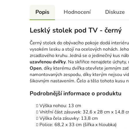
Popis
Hodnocení
Diskuze
Lesklý stolek pod TV - černý
Černý stolek do obývacího pokoje dodá interiéru
vysokém lesku a stojí na ocelových nohách. Jeh
zrcadlového kruhu. Jedná se o jedinečný kus ná
uzavřenou dvířky
. Na skříňce nenajdete úchyty,
Open
, díky kterému dvířka otevřete jemným zat
namontovaných zespodu, díky kterým nejsou vidi
šikovným nastavením. Čelo a tělo tohoto kusu n
Podrobnější informace o produktu
Výška nohou: 13 cm
Vnitřní část zásuvek: 32,6 x 28 cm x 14,8 c
Výška čela zásuvky: 13,8 cm
Police: 68,2 x 33 cm (šířka x hloubka)