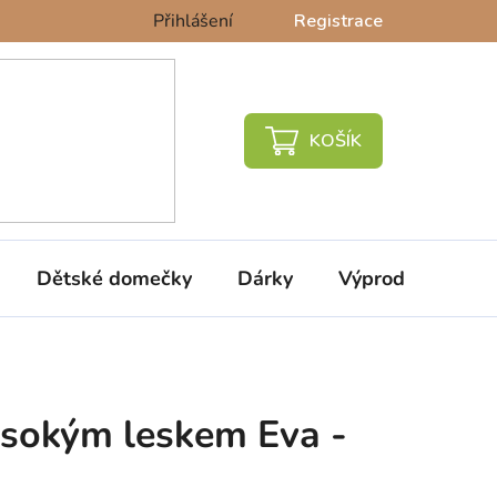
Přihlášení
Registrace
NÁKUPNÍ
KOŠÍK
Dětské domečky
Dárky
Výprodej %
ysokým leskem Eva -