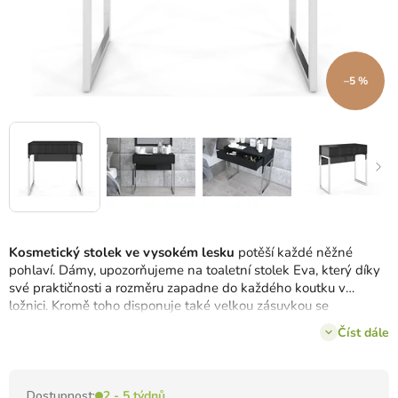
–5 %
Kosmetický stolek ve vysokém lesku
potěší každé něžné
pohlaví.
Dámy, upozorňujeme na toaletní stolek Eva, který díky
své praktičnosti a rozměru zapadne do každého koutku v
ložnici.
Kromě toho disponuje také velkou zásuvkou se
systémem otevírání Push to Open.
Číst dále
Dostupnost:
2 - 5 týdnů