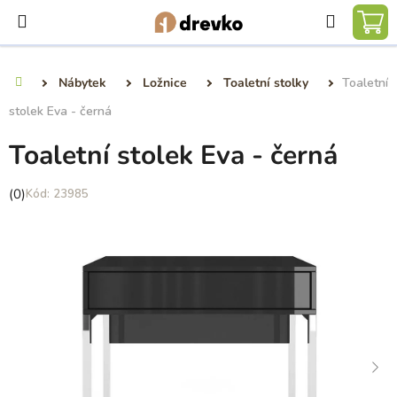
Přejít
Hledat
na
NÁ
obsah
KO
Nábytek
Ložnice
Toaletní stolky
Toaletní
Domů
stolek Eva - černá
Toaletní stolek Eva - černá
Průměrné
(0)
23985
hodnocení
produktu
je
0,0
z
5
hvězdiček.