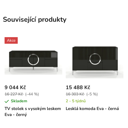
Související produkty
Akce
9 044 Kč
15 488 Kč
16 227 Kč
(–44 %)
16 303 Kč
(–5 %)
Skladem
2 - 5 týdnů
TV stolek s vysokým leskem
Lesklá komoda Eva - černá
Eva - černý