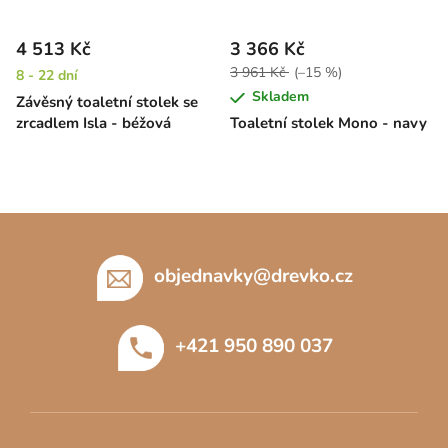
4 513 Kč
3 366 Kč
3 961 Kč
(–15 %)
8 - 22 dní
Skladem
Závěsný toaletní stolek se
zrcadlem Isla - béžová
Toaletní stolek Mono - navy
Z
á
p
objednavky
@
drevko.cz
a
t
+421 950 890 037
í