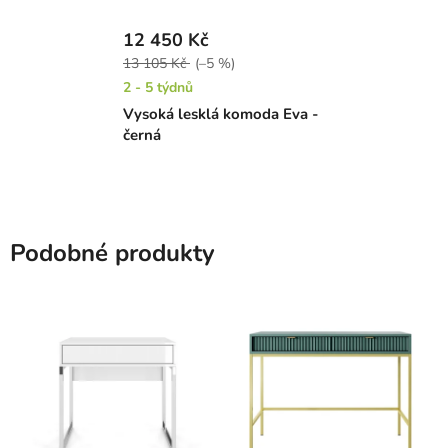
12 450 Kč
13 105 Kč
(–5 %)
2 - 5 týdnů
Vysoká lesklá komoda Eva -
černá
Podobné produkty