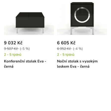
9 032 Kč
6 605 Kč
9 507 Kč
(–5 %)
6 952 Kč
(–4 %)
2 - 5 týdnů
2 - 5 týdnů
Konferenční stolek Eva -
Noční stolek s vysokým
černá
leskem Eva - černá