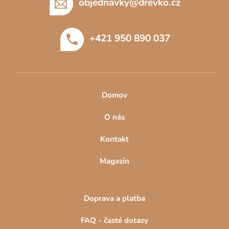
p
objednavky
@
drevko.cz
s
a
u
t
+421 950 890 037
í
Domov
O nás
Kontakt
Magazín
Doprava a platba
FAQ - časté dotazy