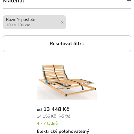
Materiál
Rozměr postele
100 x 200 cm
V
ý
p
i
s
p
r
13 448 Kč
od
o
14 156 Kč
(–5 %)
d
4 - 7 týdnů
u
Elektrický polohovatelný