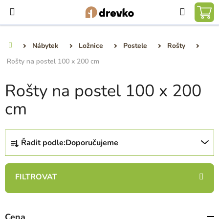
Přejít
Hledat
na
NÁ
obsah
KO
Nábytek
Ložnice
Postele
Rošty
Domů
Rošty na postel 100 x 200 cm
Rošty na postel 100 x 200
cm
Ř
Řadit podle:
Doporučujeme
a
z
e
n
í
p
Cena