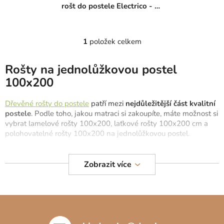
k
rošt do postele Electrico - 3
t
rozměry
ů
1
položek celkem
O
v
l
Rošty na jednolůžkovou postel
á
100x200
d
a
Dřevěné rošty do postele
patří mezi
nejdůležitější část kvalitní
c
postele
. Podle toho, jakou matraci si zakoupíte, máte možnost si
í
vybrat lamelové rošty 100x200, laťkové rošty 100x200 cm a
p
polohovatelné rošty 100x200 na jednolůžkovou postel.
r
v
Rošty 100x200 cm
jsou vhodné na jednolůžkové postele
Zobrazit více
100x200cm spolu s
matracemi 100x200
. Tyto rošty využijete i
k
jako dvě samostatné matrace na
manželskou postel 200x200.
y
v
Z
ý
p
á
i