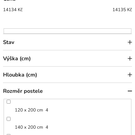
r
o
14134
Kč
14135
Kč
d
u
k
t
Stav
ů
Výška (cm)
Hloubka (cm)
Rozměr postele
120 x 200 cm
4
140 x 200 cm
4