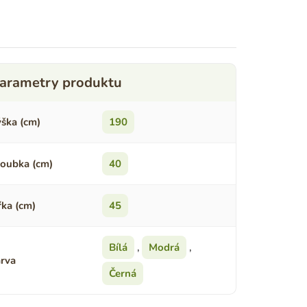
ška (cm)
190
oubka (cm)
40
řka (cm)
45
Bílá
,
Modrá
,
rva
Černá