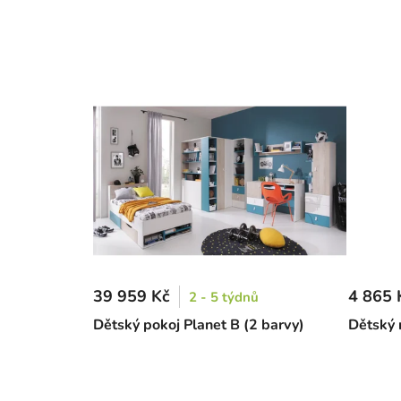
39 959 Kč
4 865 
2 - 5 týdnů
Dětský pokoj Planet B (2 barvy)
Dětský r