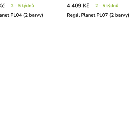
Kč
4 409 Kč
2 - 5 týdnů
2 - 5 týdnů
lanet PL04 (2 barvy)
Regál Planet PL07 (2 barvy)