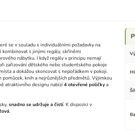
ré se v souladu s individuálními požadavky na
 kombinovat s jinými regály, skříněmi
Vý
orového nábytku. I když regály v principu nemají
 při zařizování dětského nebo studentského pokoje
 místa a dokážou skoncovat s nepořádkem v pokoji.
Hl
h pomůcek, knih a nejrůznějších předmětů. Výjimkou
ě atraktivního designu nabízí
4 otevřené poličky
a
Ší
sky,
snadno se udržuje a čistí
. K dispozici v
žová
.
Ba