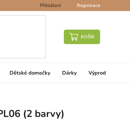
Přihlášení
Registrace
NÁKUPNÍ
KOŠÍK
Dětské domečky
Dárky
Výprodej %
PL06 (2 barvy)