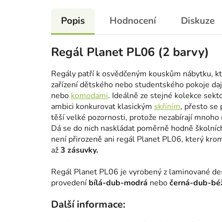
Popis
Hodnocení
Diskuze
Regál Planet PL06 (2 barvy)
Regály patří k osvědčeným kouskům nábytku, kte
zařízení dětského nebo studentského pokoje dají
nebo
komodami
. Ideálně ze stejné kolekce sekt
ambici konkurovat klasickým
skříním
, přesto se
těší velké pozornosti, protože nezabírají mnoho
Dá se do nich naskládat poměrně hodně školníc
není přirozeně ani regál Planet PL06, který krom
až
3 zásuvky.
Regál Planet PL06 je vyrobený z laminované de
provedení
bílá-dub-modrá
nebo
černá-dub-bé
Další informace: