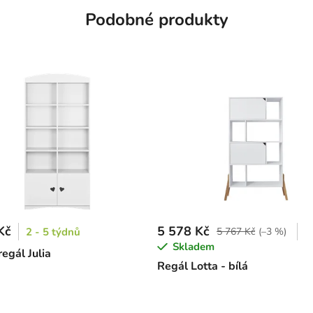
Podobné produkty
Kč
5 578 Kč
2 - 5 týdnů
5 767 Kč
(–3 %)
Skladem
egál Julia
Regál Lotta - bílá