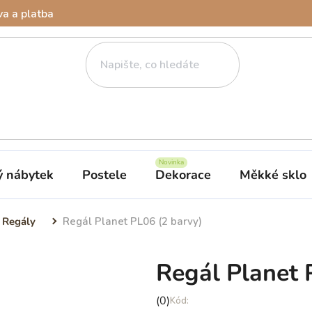
a a platba
ý nábytek
Postele
Dekorace
Měkké sklo
Regály
Regál Planet PL06 (2 barvy)
Regál Planet 
Průměrné
(0)