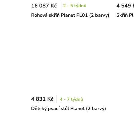
16 087 Kč
4 549 
2 - 5 týdnů
Rohová skříň Planet PL01 (2 barvy)
Skříň P
4 831 Kč
4 - 7 týdnů
Dětský psací stůl Planet (2 barvy)