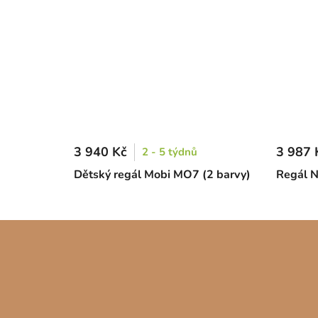
3 940 Kč
3 987 
2 - 5 týdnů
Dětský regál Mobi MO7 (2 barvy)
Regál N
Z
á
p
a
t