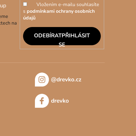
Vložením e-mailu souhlasíte
s
podmínkami ochrany osobních
deme
údajů
ktech na
PŘIHLÁSIT
SE
@drevko.cz
drevko