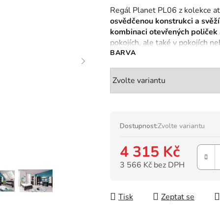
hodnocení
Regál Planet PL06 z kolekce a
produktu
osvědčenou konstrukci a svěž
je
kombinaci otevřených poliček 
0,0
pokojích, ale také v pokojích n
z
BARVA
5
hvězdiček.
Dostupnost:
Zvolte variantu
4 315 Kč
3 566 Kč bez DPH
Měrná cena:
Tisk
Zeptat se