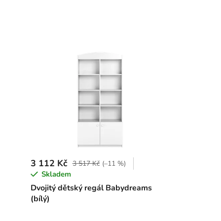
3 112 Kč
3 517 Kč
(–11 %)
Skladem
Dvojitý dětský regál Babydreams
(bílý)