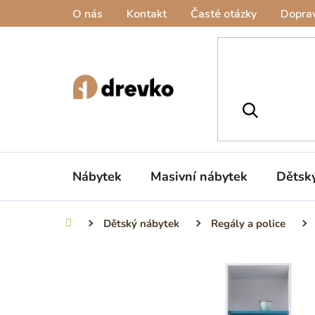
Přejít
O nás
Kontakt
Časté otázky
Doprav
na
obsah
Nábytek
Masivní nábytek
Dětsk
Dětský nábytek
Regály a police
Domů