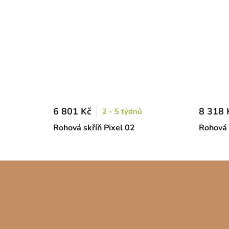
6 801 Kč
8 318 
2 - 5 týdnů
Rohová skříň Pixel 02
Rohová 
Z
á
p
a