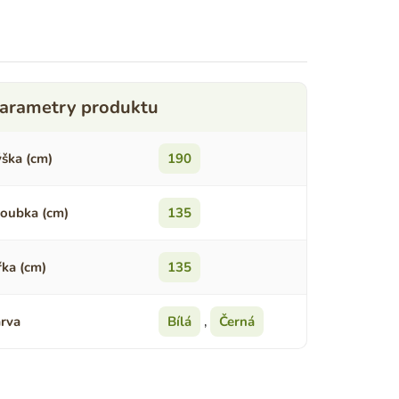
ška (cm)
190
oubka (cm)
135
řka (cm)
135
rva
Bílá
,
Černá