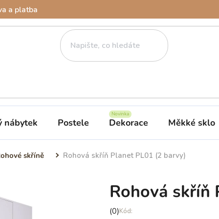
a a platba
ý nábytek
Postele
Dekorace
Měkké sklo
ohové skříně
Rohová skříň Planet PL01 (2 barvy)
Rohová skříň 
Průměrné
(0)