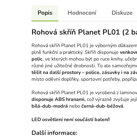
Popis
Hodnocení
Diskuze
Rohová skříň Planet PL01 (2 b
Rohová skříň Planet PL01 je výborným důkazem
plně funkční a praktický. Skříň disponuje
venkov
polic
, ve kterých mohou být po ruce knihy, učebn
různé jiné užitečné drobnosti. To ale samozřejm
těšit na další prostory – police, zásuvky i na zá
místo oděvní doplňky, sportovní potřeby, popříp
Rohová skříň Planet PL01 je vyrobená z lamino
disponuje ABS hranami,
což výrazně zvyšuje jej
bílá-dub-modrá
nebo
černá-dub-béžová
.
LED osvětlení není součástí balení!
Další informace: