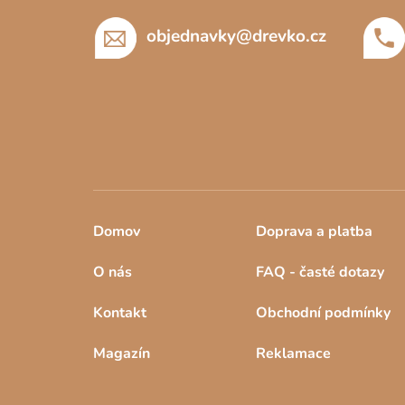
t
í
objednavky
@
drevko.cz
Domov
Doprava a platba
O nás
FAQ - časté dotazy
Kontakt
Obchodní podmínky
Magazín
Reklamace