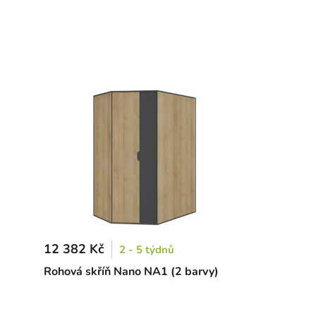
12 382 Kč
2 - 5 týdnů
Rohová skříň Nano NA1 (2 barvy)