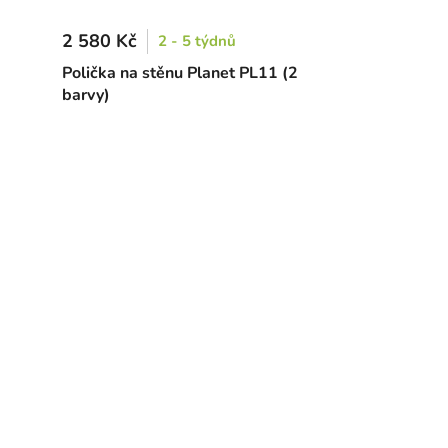
2 580 Kč
2 - 5 týdnů
Polička na stěnu Planet PL11 (2
barvy)