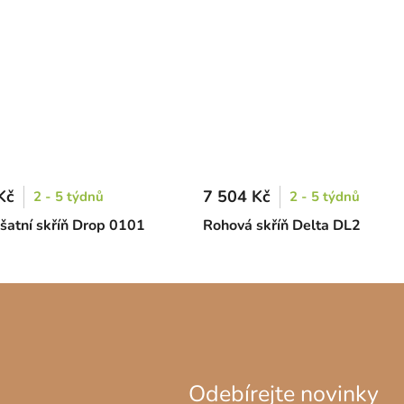
Kč
7 504 Kč
2 - 5 týdnů
2 - 5 týdnů
šatní skříň Drop 0101
Rohová skříň Delta DL2