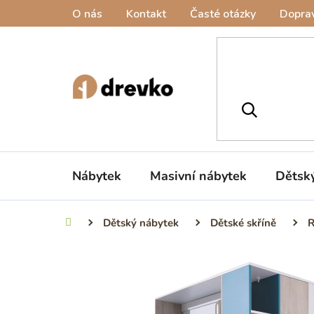
Přejít
O nás
Kontakt
Časté otázky
Doprav
na
obsah
Nábytek
Masivní nábytek
Dětsk
Dětský nábytek
Dětské skříně
R
Domů