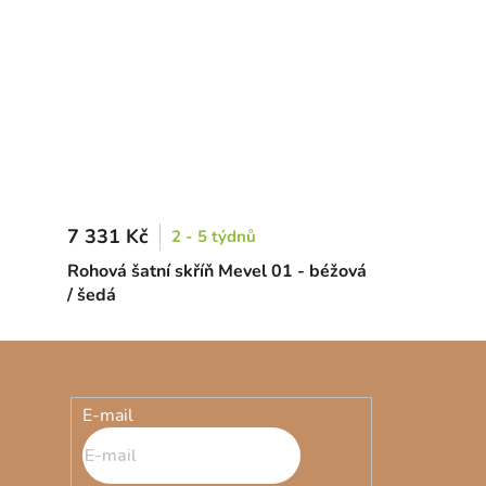
7 331 Kč
2 - 5 týdnů
Rohová šatní skříň Mevel 01 - béžová
/ šedá
E-mail