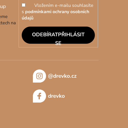
Vložením e-mailu souhlasíte
s
podmínkami ochrany osobních
deme
údajů
ktech na
PŘIHLÁSIT
SE
@drevko.cz
drevko