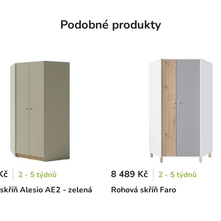
Podobné produkty
Kč
8 489 Kč
2 - 5 týdnů
2 - 5 týdnů
skříň Alesio AE2 - zelená
Rohová skříň Faro