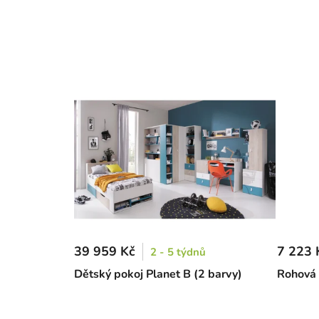
39 959 Kč
7 223 
2 - 5 týdnů
Dětský pokoj Planet B (2 barvy)
Rohová 