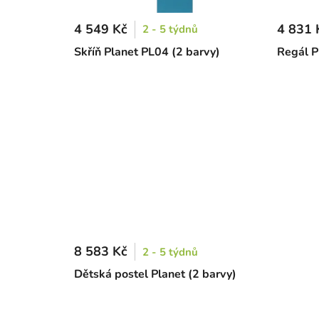
4 549 Kč
4 831 
2 - 5 týdnů
Skříň Planet PL04 (2 barvy)
Regál P
8 583 Kč
2 - 5 týdnů
Dětská postel Planet (2 barvy)