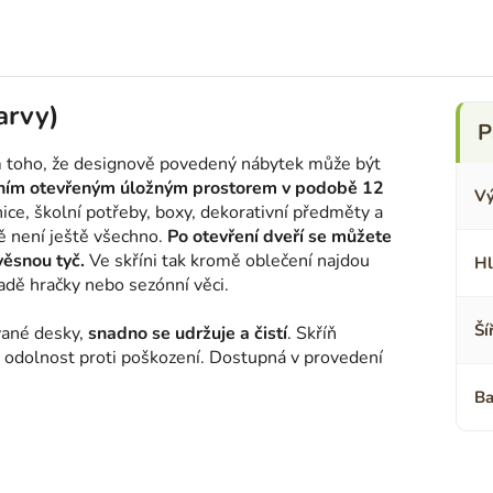
arvy)
 toho, že designově povedený nábytek může být
ním otevřeným úložným prostorem v podobě 12
Vý
ice, školní potřeby, boxy, dekorativní předměty a
ě není ještě všechno.
Po otevření dveří se můžete
věsnou tyč.
Ve skříni tak kromě oblečení najdou
Hl
adě hračky nebo sezónní věci.
Ší
vané desky,
snadno se udržuje a čistí
. Skříň
í odolnost proti poškození. Dostupná v provedení
Ba