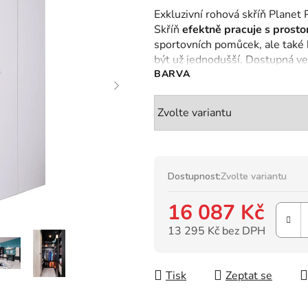
hodnocení
Exkluzivní rohová skříň Plane
produktu
Skříň
efektně pracuje s prost
je
sportovních pomůcek, ale také
0,0
být už jednodušší. Dostupná v
z
BARVA
5
hvězdiček.
Dostupnost:
Zvolte variantu
16 087 Kč
13 295 Kč bez DPH
Měrná cena:
Tisk
Zeptat se