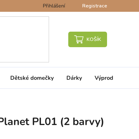
Přihlášení
Registrace
NÁKUPNÍ
KOŠÍK
Dětské domečky
Dárky
Výprodej %
Planet PL01 (2 barvy)