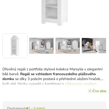
Dřevěný regál z portfolia stylové kolekce Marsylia v elegantní
bílé barvě.
Regál se vzhledem francouzského plážového
domku
se díky 3 policím postará o přehledné uložení hraček,
knih atd. Hezky vypadá v kombinaci s
přídavným regálem
Marsylia.
Číst dále
Dostupnost:
2 - 5 týdnů