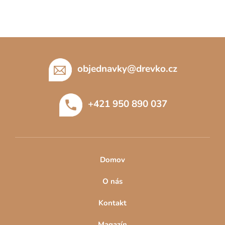
Z
á
p
objednavky
@
drevko.cz
a
t
+421 950 890 037
í
Domov
O nás
Kontakt
Magazín