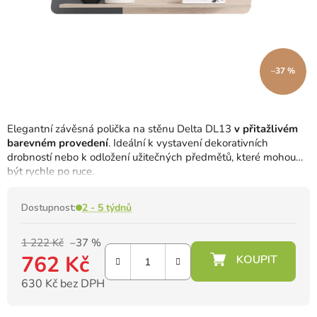
–37 %
Elegantní závěsná polička na stěnu Delta DL13
v přitažlivém
barevném provedení
. Ideální k vystavení dekorativních
drobností nebo k odložení užitečných předmětů, které mohou
být rychle po ruce.
Dostupnost:
2 - 5 týdnů
1 222 Kč
–37 %
762 Kč
630 Kč bez DPH
Měrná cena: