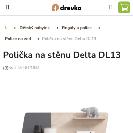
Přejít
Hledat
na
NÁ
obsah
KO
Dětský nábytek
Regály a police
Domů
Police na zeď
Polička na stěnu Delta DL13
Polička na stěnu Delta DL13
Průměrné
(0)
16481/MEB
hodnocení
produktu
je
0,0
z
5
hvězdiček.