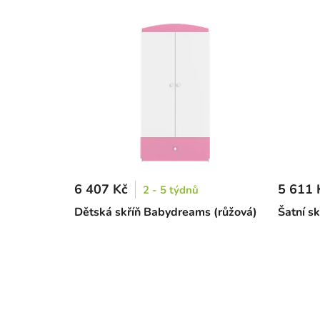
6 407 Kč
5 611 
2 - 5 týdnů
Dětská skříň Babydreams (růžová)
Šatní sk