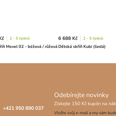
Kč
6 688 Kč
2 - 5 týdnů
2 - 5 týdnů
říň Mevel 02 - béžová / růžová
Dětská skříň Kubi (šedá)
+421 950 890 037
Vložte svůj e-mail a my vám bu