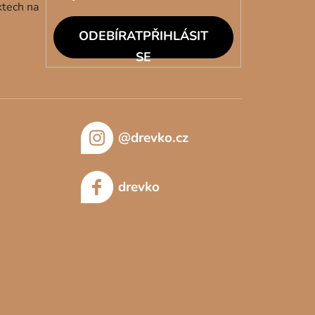
ktech na
PŘIHLÁSIT
SE
@drevko.cz
drevko