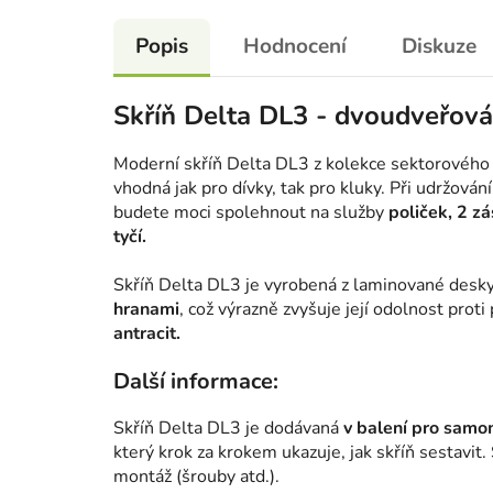
Popis
Hodnocení
Diskuze
Skříň Delta DL3 - dvoudveřová
Moderní skříň Delta DL3 z kolekce sektorového 
vhodná jak pro dívky, tak pro kluky. Při udržov
budete moci spolehnout na služby
poliček, 2 z
tyčí.
Skříň Delta DL3 je vyrobená z laminované desk
hranami
, což výrazně zvyšuje její odolnost prot
antracit.
Další informace:
Skříň Delta DL3 je dodávaná
v balení pro sam
který krok za krokem ukazuje, jak skříň sestavit
montáž (šrouby atd.).