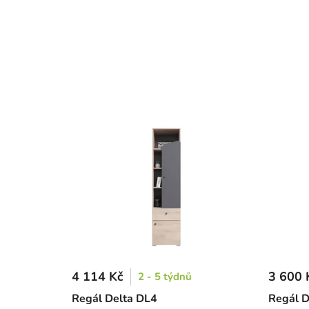
4 114 Kč
3 600 
2 - 5 týdnů
Regál Delta DL4
Regál D