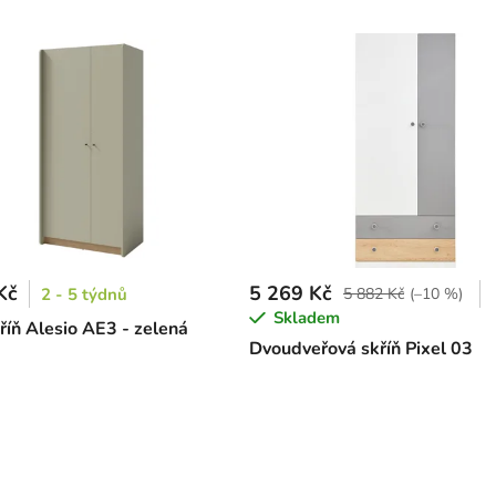
Kč
5 269 Kč
2 - 5 týdnů
5 882 Kč
(–10 %)
Skladem
říň Alesio AE3 - zelená
Dvoudveřová skříň Pixel 03