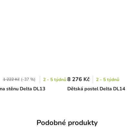
8 276 Kč
1 222 Kč
(–37 %)
2 - 5 týdnů
2 - 5 týdnů
 na stěnu Delta DL13
Dětská postel Delta DL14
Podobné produkty