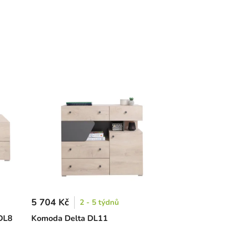
5 704 Kč
2 - 5 týdnů
 DL8
Komoda Delta DL11