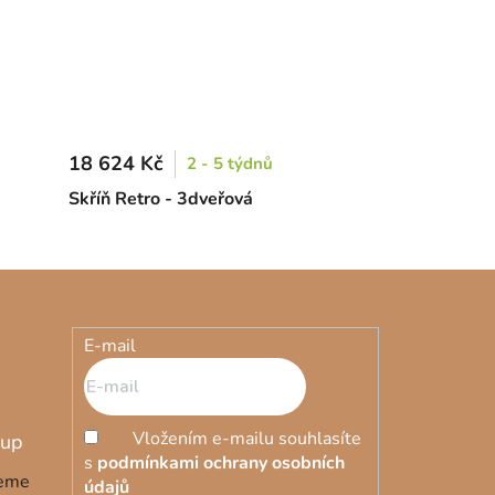
18 624 Kč
2 - 5 týdnů
Skříň Retro - 3dveřová
E-mail
Vložením e-mailu souhlasíte
s
podmínkami ochrany osobních
deme
údajů