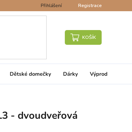
Přihlášení
Registrace
NÁKUPNÍ
KOŠÍK
Dětské domečky
Dárky
Výprodej %
L3 - dvoudveřová