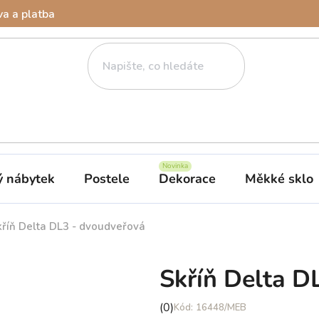
a a platba
ý nábytek
Postele
Dekorace
Měkké sklo
kříň Delta DL3 - dvoudveřová
Skříň Delta D
Průměrné
(0)
16448/MEB