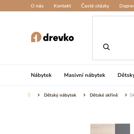
Přejít
O nás
Kontakt
Časté otázky
Doprav
na
obsah
Nábytek
Masivní nábytek
Dětsk
Dětský nábytek
Dětské skříně
S
Domů