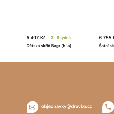
6 407 Kč
6 755 
2 - 5 týdnů
Dětská skříň Bagr (bílá)
Šatní sk
Z
á
p
a
t
í
objednavky
@
drevko.cz