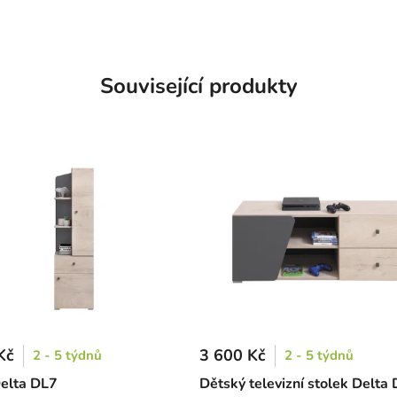
Související produkty
Kč
3 600 Kč
2 - 5 týdnů
2 - 5 týdnů
elta DL7
Dětský televizní stolek Delta