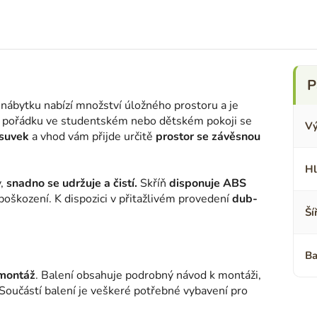
nábytku nabízí množství úložného prostoru a je
ání pořádku ve studentském nebo dětském pokoji se
Vý
ásuvek
a vhod vám přijde určitě
prostor se závěsnou
Hl
y,
snadno se udržuje a čistí.
Skříň
disponuje ABS
i poškození. K dispozici v přitažlivém provedení
dub-
Ší
Ba
omontáž
. Balení obsahuje podrobný návod k montáži,
. Součástí balení je veškeré potřebné vybavení pro