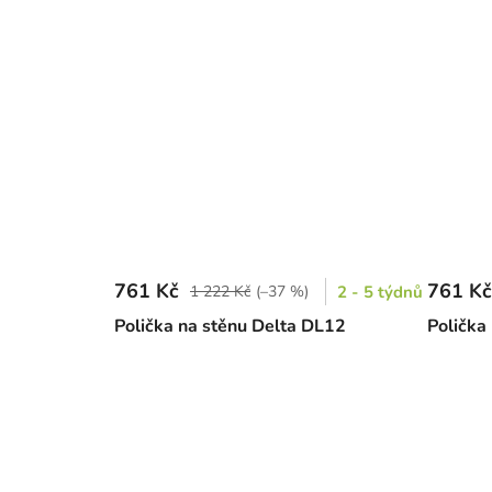
761 Kč
761 Kč
1 222 Kč
(–37 %)
2 - 5 týdnů
Polička na stěnu Delta DL12
Polička