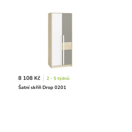
8 108 Kč
2 - 5 týdnů
Šatní skříň Drop 0201