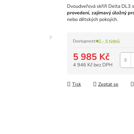
hodnocení
Dvoudveřová skříň Delta DL3 
produktu
provedení, zajímavý úložný pro
je
nebo dětských pokojích.
0,0
z
5
hvězdiček.
Dostupnost:
2 - 5 týdnů
5 985 Kč
4 946 Kč bez DPH
Měrná cena:
Tisk
Zeptat se