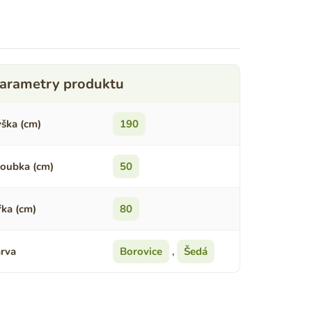
ška (cm)
190
oubka (cm)
50
řka (cm)
80
rva
Borovice
,
Šedá