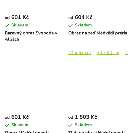
601 Kč
604 Kč
od
od
Skladem
Skladem
Barevný obraz Svoboda v
Obraz na zeď Medvědí préria
Alpách
24 x 63 cm
34 x 90 cm
42 
601 Kč
1 803 Kč
od
od
Skladem
Skladem
Obraz Měsíční pohoří
Třídílný obraz Noční pohoří