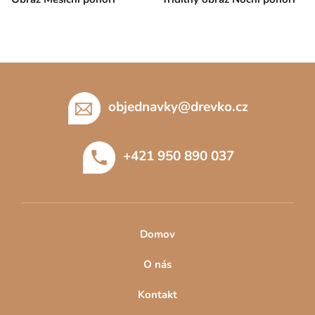
Z
á
p
objednavky
@
drevko.cz
a
t
+421 950 890 037
í
Domov
O nás
Kontakt