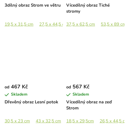
3dílný obraz Strom ve větru
Vícedílný obraz Tiché
stromy
19,5 x 31,5 cm
27,5 x 44,5 cm
37,5 x 62,5 cm
40 x 65 cm
53,5 x 89 cm
55 x 89 cm
467 Kč
567 Kč
od
od
Skladem
Skladem
Dřevěný obraz Lesní potok
Vícedílný obraz na zeď
Strom
30,5 x 23 cm
43 x 32,5 cm
18,5 x 29,5cm
58,5 x 44,5 cm
26,5 x 44,5 cm
85,5 x 65 cm