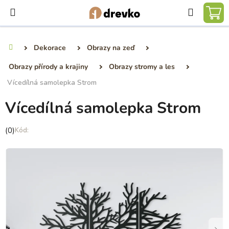
Přejít
Hledat
na
NÁ
obsah
KO
Dekorace
Obrazy na zeď
Domů
Obrazy přírody a krajiny
Obrazy stromy a les
Vícedílná samolepka Strom
Vícedílná samolepka Strom
Průměrné
(0)
hodnocení
produktu
je
0,0
z
5
hvězdiček.