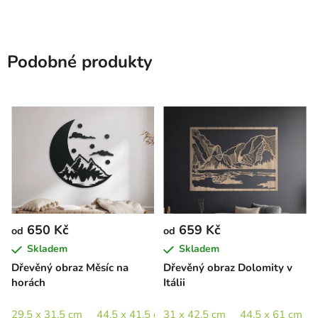
Podobné produkty
650 Kč
659 Kč
od
od
Skladem
Skladem
Dřevěný obraz Měsíc na
Dřevěný obraz Dolomity v
horách
Itálii
29,5 x 31,5 cm
44,5 x 41,5 cm
31 x 42,5 cm
65 x 60,5 cm
44,5 x 61 cm
89 x 82,5 c