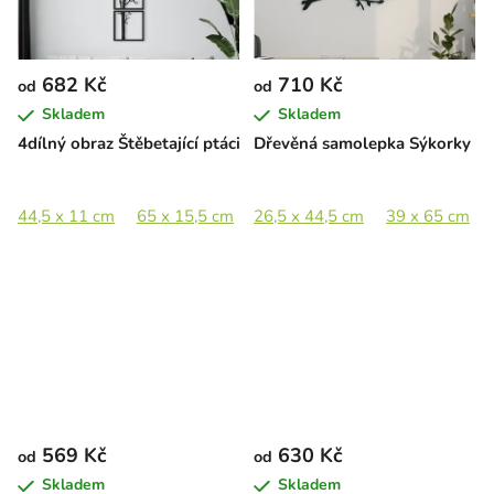
682 Kč
710 Kč
od
od
Skladem
Skladem
4dílný obraz Štěbetající ptáci
Dřevěná samolepka Sýkorky
44,5 x 11 cm
65 x 15,5 cm
26,5 x 44,5 cm
89 x 21,5 cm
133 x 32,5 cm
39 x 65 cm
569 Kč
630 Kč
od
od
Skladem
Skladem