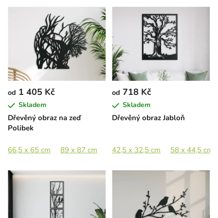
1 405 Kč
718 Kč
od
od
Skladem
Skladem
Dřevěný obraz na zeď
Dřevěný obraz Jabloň
Polibek
66,5 x 65 cm
89 x 87 cm
42,5 x 32,5 cm
58 x 44,5 cm