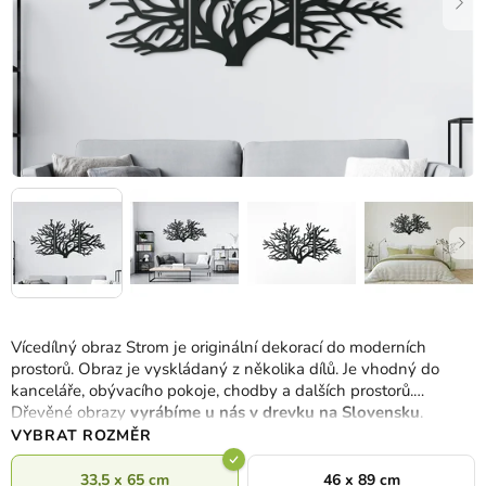
Vícedílný obraz Strom je originální dekorací do moderních
prostorů. Obraz je vyskládaný z několika dílů. Je vhodný do
kanceláře, obývacího pokoje, chodby a dalších prostorů.
Dřevěné obrazy
vyrábíme u nás v drevku na Slovensku
.
VYBRAT ROZMĚR
33,5 x 65 cm
46 x 89 cm