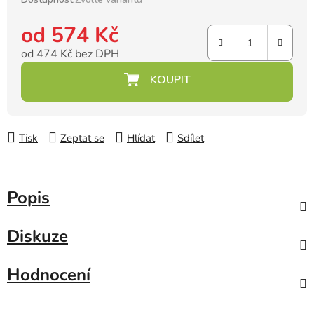
od
574 Kč
od
474 Kč
bez DPH
Měrná cena:
Tisk
Zeptat se
Hlídat
Sdílet
Popis
Diskuze
Hodnocení