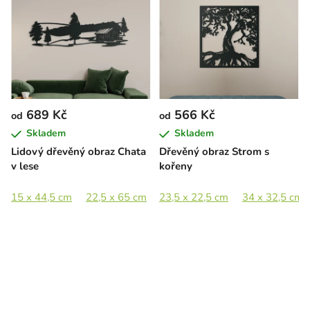
689 Kč
566 Kč
od
od
Skladem
Skladem
Lidový dřevěný obraz Chata
Dřevěný obraz Strom s
v lese
kořeny
15 x 44,5 cm
22,5 x 65 cm
23,5 x 22,5 cm
30,5 x 89 cm
45,5 x 133 cm
34 x 32,5 cm