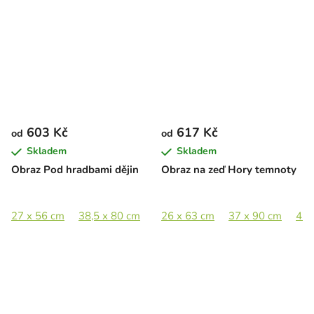
603 Kč
617 Kč
od
od
Skladem
Skladem
Obraz Pod hradbami dějin
Obraz na zeď Hory temnoty
27 x 56 cm
38,5 x 80 cm
48 x 100 cm
26 x 63 cm
64,5 x 135 cm
37 x 90 cm
47 