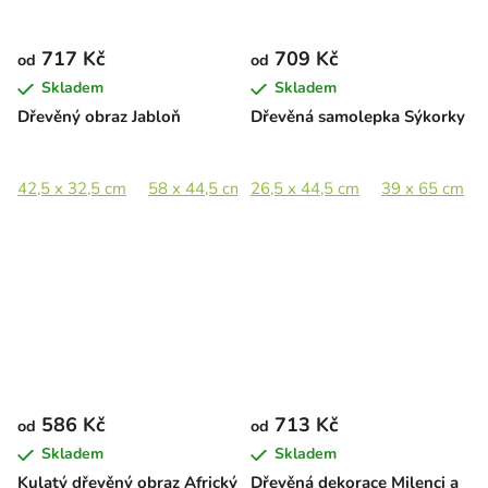
717 Kč
709 Kč
od
od
Skladem
Skladem
Dřevěný obraz Jabloň
Dřevěná samolepka Sýkorky
42,5 x 32,5 cm
58 x 44,5 cm
26,5 x 44,5 cm
84,5 x 65 cm
39 x 65 cm
586 Kč
713 Kč
od
od
Skladem
Skladem
Kulatý dřevěný obraz Africký
Dřevěná dekorace Milenci a