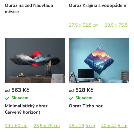
Obraz na zeď Nadvláda
Obraz Krajina s vodopádem
měsíce
27,5 x 52,5 cm
39,5 x 75,5 c
563 Kč
528 Kč
od
od
Skladem
Skladem
Minimalistický obraz
Obraz Ticho hor
Červený horizont
19 x 60 cm
23,5 x 75 cm
31,5 x 100 cm
28 x 29,5 cm
40,5 x 130 cm
40 x 42,5 cm