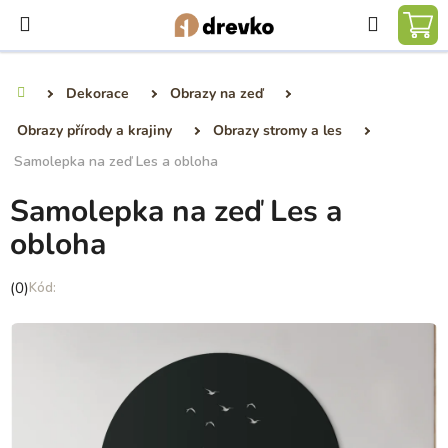
Přejít
Hledat
na
NÁ
obsah
KO
Dekorace
Obrazy na zeď
Domů
Obrazy přírody a krajiny
Obrazy stromy a les
Samolepka na zeď Les a obloha
Samolepka na zeď Les a
obloha
Průměrné
(0)
hodnocení
produktu
je
0,0
z
5
hvězdiček.