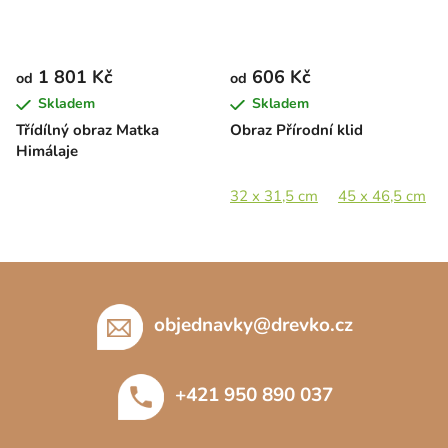
1 801 Kč
606 Kč
od
od
Skladem
Skladem
Třídílný obraz Matka
Obraz Přírodní klid
Himálaje
32 x 31,5 cm
45 x 46,5 cm
Z
á
p
objednavky
@
drevko.cz
a
t
+421 950 890 037
í