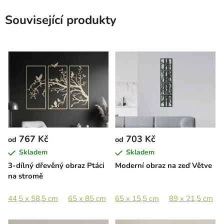
Související produkty
767 Kč
703 Kč
od
od
Skladem
Skladem
3-dílný dřevěný obraz Ptáci
Moderní obraz na zeď Větve
na stromě
44,5 x 58,5 cm
65 x 85 cm
65 x 15,5 cm
89 x 116,5 cm
89 x 21,5 cm