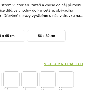
 strom v interiéru zazáří a vnese do něj přírodní
íce dílů. Je vhodný do kanceláře, obývacího
or. Dřevěné obrazy
vyrábíme u nás v drevku na
1 x 65 cm
56 x 89 cm
VÍCE O MATERIÁLECH