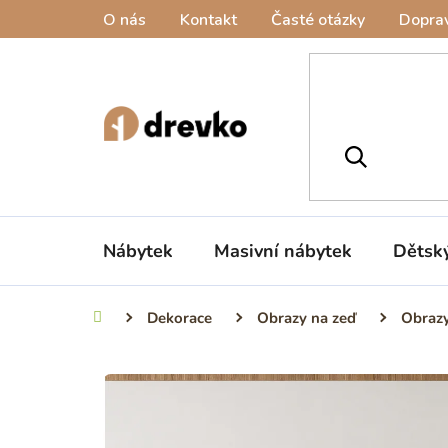
Přejít
O nás
Kontakt
Časté otázky
Doprav
na
obsah
Nábytek
Masivní nábytek
Dětsk
Dekorace
Obrazy na zeď
Obrazy
Domů