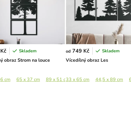
 Kč
749 Kč
Skladem
Skladem
od
ný obraz Strom na louce
Vícedílný obraz Les
26 cm
89 x 89 cm
65 x 37 cm
89 x 51 cm
33 x 65 cm
133 x 76 cm
44,5 x 89 cm
155 x 89 