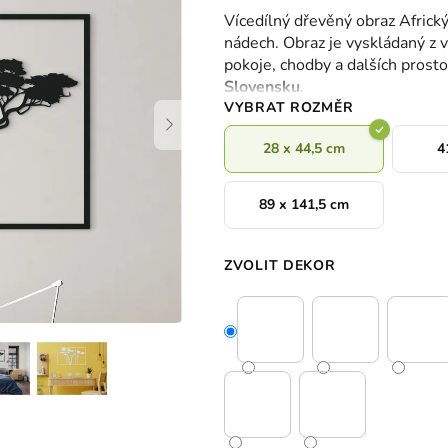
hodnocení
Vícedílný dřevěný obraz Africký
produktu
nádech. Obraz je vyskládaný z v
je
pokoje, chodby a dalších prost
0,0
Slovensku
.
z
VYBRAT ROZMĚR
5
hvězdiček.
28 x 44,5 cm
4
89 x 141,5 cm
ZVOLIT DEKOR