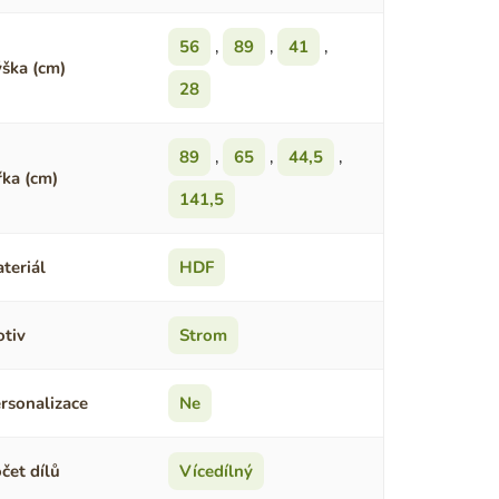
56
,
89
,
41
,
ška (cm)
28
89
,
65
,
44,5
,
řka (cm)
141,5
teriál
HDF
tiv
Strom
rsonalizace
Ne
čet dílů
Vícedílný