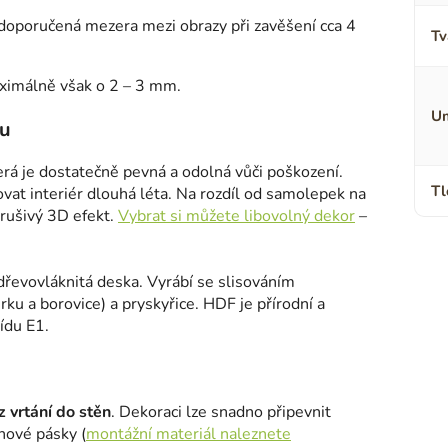
m (doporučená mezera mezi obrazy při zavěšení cca 4
Tv
aximálně však o 2 – 3 mm.
Um
lu
terá je dostatečně pevná a odolná vůči poškození.
Tl
ovat interiér dlouhá léta. Na rozdíl od samolepek na
erušivý 3D efekt.
Vybrat si můžete libovolný dekor
–
 dřevovláknitá deska. Vyrábí se slisováním
ku a borovice) a pryskyřice. HDF je přírodní a
ídu E1.
 vrtání do stěn
. Dekoraci lze snadno připevnit
nové pásky (
montážní materiál naleznete