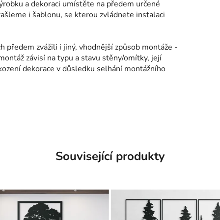
výrobku a dekoraci umístěte na předem určené
šleme i šablonu, se kterou zvládnete instalaci
h předem zvážili i jiný, vhodnější způsob montáže -
montáž závisí na typu a stavu stěny/omítky, její
kození dekorace v důsledku selhání montážního
Související produkty