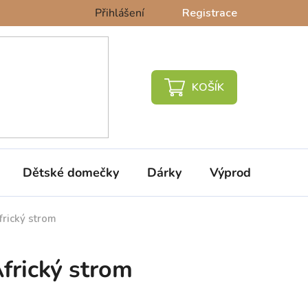
Přihlášení
Registrace
NÁKUPNÍ
KOŠÍK
Dětské domečky
Dárky
Výprodej %
frický strom
Africký strom