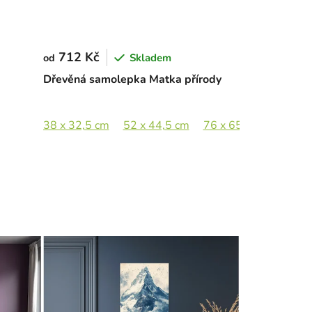
712 Kč
Skladem
od
Dřevěná samolepka Matka přírody
38 x 32,5 cm
52 x 44,5 cm
76 x 65 cm