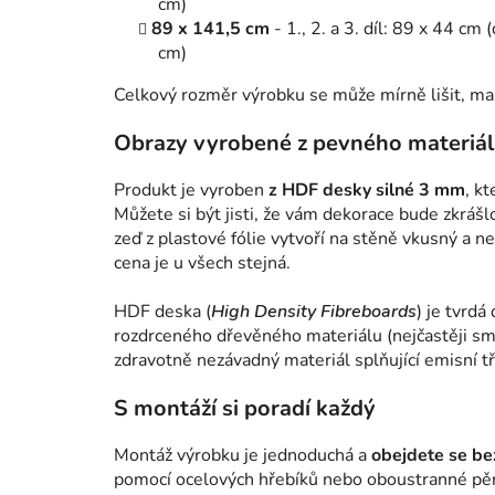
cm)
89 x 141,5 cm
- 1., 2. a 3. díl: 89 x 44 c
cm)
Celkový rozměr výrobku se může mírně lišit, m
Obrazy vyrobené z pevného materiá
Produkt je vyroben
z HDF desky silné 3 mm
, k
Můžete si být jisti, že vám dekorace bude zkrášl
zeď z plastové fólie vytvoří na stěně vkusný a n
cena je u všech stejná.
HDF deska (
High Density Fibreboards
) je tvrdá
rozdrceného dřevěného materiálu (nejčastěji smr
zdravotně nezávadný materiál splňující emisní tř
S montáží si poradí každý
Montáž výrobku je jednoduchá a
obejdete se bez
pomocí ocelových hřebíků nebo oboustranné pě