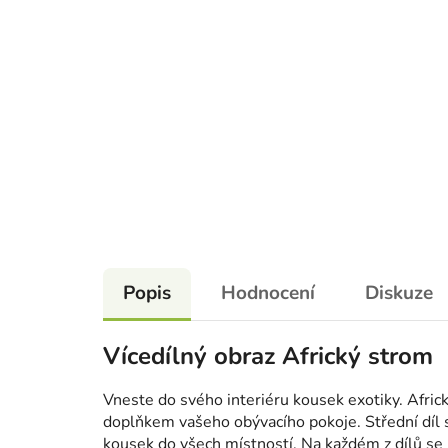
Popis
Hodnocení
Diskuze
Vícedílný obraz Africký strom
Vneste do svého interiéru kousek exotiky. Afri
doplňkem vašeho obývacího pokoje. Střední díl s
kousek do všech místností. Na každém z dílů se