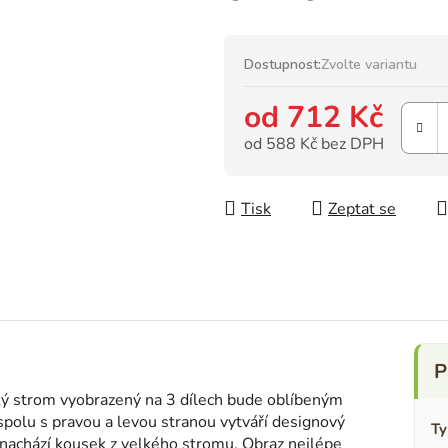
Dostupnost:
Zvolte variantu
od
712 Kč
od
588 Kč
bez DPH
Měrná cena:
Tisk
Zeptat se
cký strom vyobrazený na 3 dílech bude oblíbeným
polu s pravou a levou stranou vytváří designový
Ty
 nachází kousek z velkého stromu. Obraz nejlépe