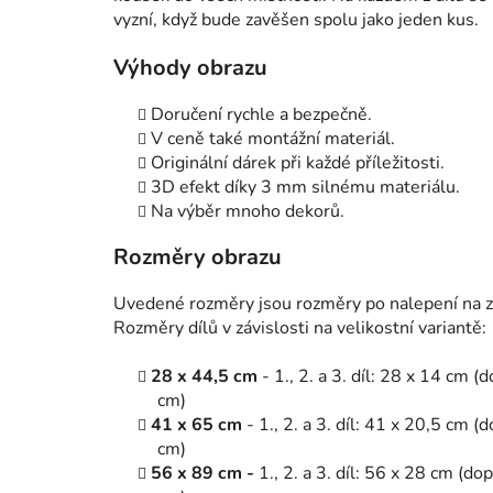
vyzní, když bude zavěšen spolu jako jeden kus.
Výhody obrazu
Doručení rychle a bezpečně.
V ceně také montážní materiál.
Originální dárek při každé příležitosti.
3D efekt díky 3 mm silnému materiálu.
Na výběr mnoho dekorů.
Rozměry obrazu
Uvedené rozměry jsou rozměry po nalepení na zeď
Rozměry dílů v závislosti na velikostní variantě:
28 x 44,5 cm
- 1., 2. a 3. díl: 28 x 14 cm 
cm)
41 x 65 cm
- 1., 2. a 3. díl: 41 x 20,5 cm 
cm)
56 x 89 cm -
1., 2. a 3. díl: 56 x 28 cm (d