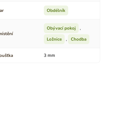
ar
Obdélník
Obývací pokoj
,
ístění
Ložnice
,
Chodba
oušťka
3 mm