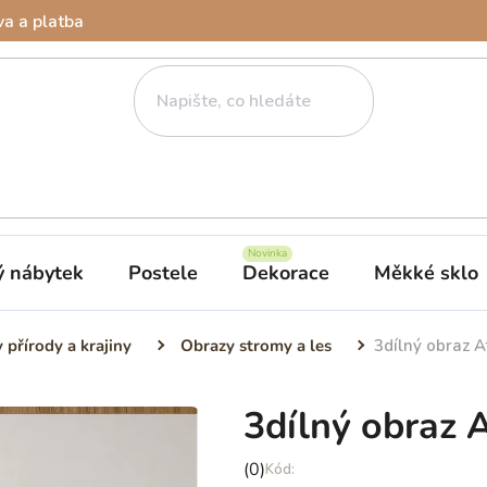
a a platba
ý nábytek
Postele
Dekorace
Měkké sklo
 přírody a krajiny
Obrazy stromy a les
3dílný obraz A
3dílný obraz 
Průměrné
(0)