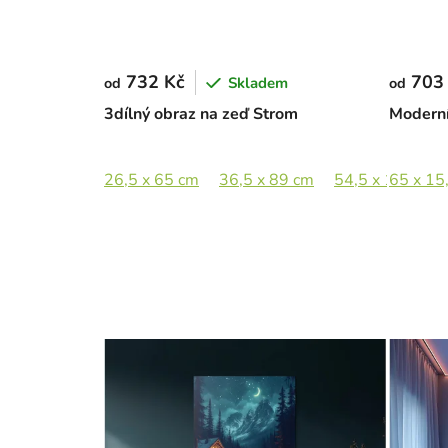
732 Kč
703
Skladem
od
od
3dílný obraz na zeď Strom
Moderní
26,5 x 65 cm
36,5 x 89 cm
54,5 x 133 cm
65 x 15