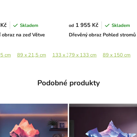
 Kč
1 955 Kč
Skladem
Skladem
od
 obraz na zeď Větve
Dřevěný obraz Pohled stromů
,5 cm
82 x 200 cm
89 x 21,5 cm
133 x 32 cm
79 x 133 cm
183,5 x 44,5 cm
89 x 150 cm
Podobné produkty