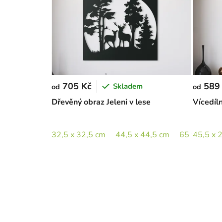
705 Kč
589
Skladem
od
od
Dřevěný obraz Jeleni v lese
Vícedíl
32,5 x 32,5 cm
44,5 x 44,5 cm
65 x 65 cm
45,5 x 