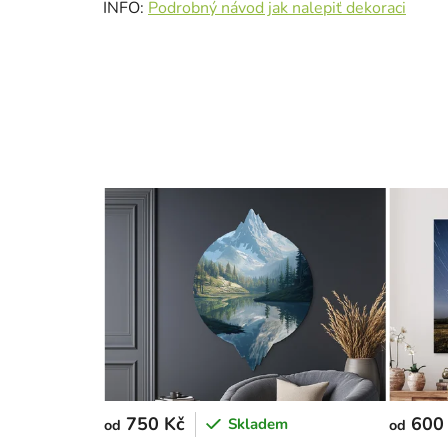
INFO:
Podrobný návod jak nalepiť dekoraci
750 Kč
600
Skladem
od
od