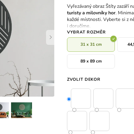
hodnocení
Vyřezávaný obraz Štíty zazáří n
produktu
turisty a milovníky hor
. Minima
je
každé místnosti. Vyberte si z 
0,0
i doručíme.
z
VYBRAT ROZMĚR
5
hvězdiček.
31 x 31 cm
44,
89 x 89 cm
ZVOLIT DEKOR