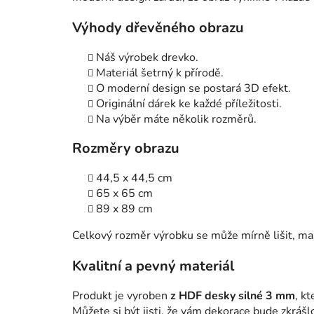
Výhody dřevěného obrazu
Náš výrobek drevko.
Materiál šetrný k přírodě.
O moderní design se postará 3D efekt.
Originální dárek ke každé příležitosti.
Na výběr máte několik rozměrů.
Rozměry obrazu
44,5 x 44,5 cm
65 x 65 cm
89 x 89 cm
Celkový rozměr výrobku se může mírně lišit, ma
Kvalitní a pevný materiál
Produkt je vyroben
z HDF desky silné 3 mm
, k
Můžete si být jisti, že vám dekorace bude zkrášl