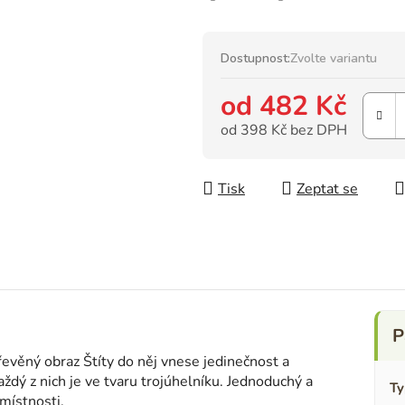
Dostupnost:
Zvolte variantu
od
482 Kč
od
398 Kč
bez DPH
Měrná cena:
Tisk
Zeptat se
Dřevěný obraz Štíty do něj vnese jedinečnost a
každý z nich je ve tvaru trojúhelníku. Jednoduchý a
Ty
místnosti.