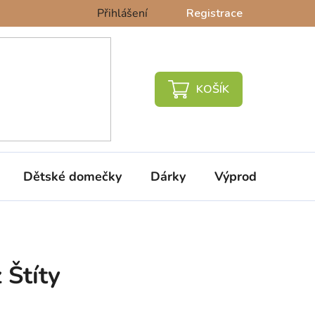
Přihlášení
Registrace
NÁKUPNÍ
KOŠÍK
Dětské domečky
Dárky
Výprodej %
 Štíty