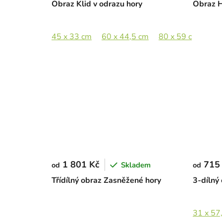
Obraz Klid v odrazu hory
Obraz H
45 x 33 cm
60 x 44,5 cm
80 x 59 cm
100
1 801 Kč
715
Skladem
od
od
Třídílný obraz Zasněžené hory
3-dílný
31 x 57