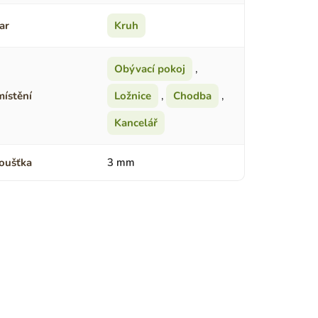
ar
Kruh
Obývací pokoj
,
ístění
Ložnice
,
Chodba
,
Kancelář
oušťka
3 mm