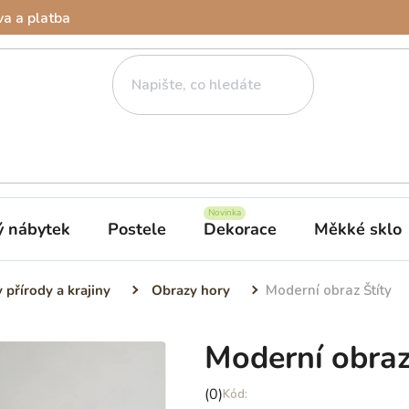
a a platba
ý nábytek
Postele
Dekorace
Měkké sklo
 přírody a krajiny
Obrazy hory
Moderní obraz Štíty
Moderní obraz
Průměrné
(0)