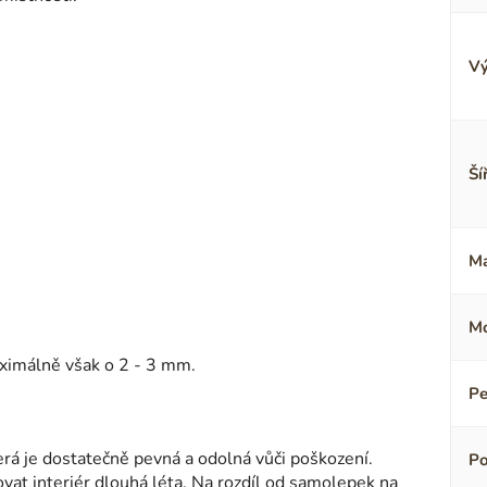
Vý
Ší
Ma
Mo
ximálně však o 2 - 3 mm.
Pe
terá je dostatečně pevná a odolná vůči poškození.
Po
ovat interiér dlouhá léta. Na rozdíl od samolepek na