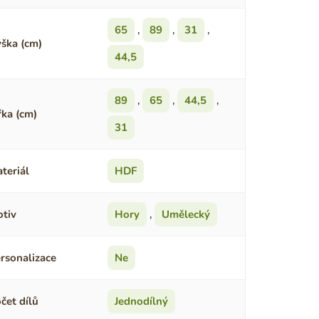
65
,
89
,
31
,
ška (cm)
44,5
89
,
65
,
44,5
,
řka (cm)
31
teriál
HDF
tiv
Hory
,
Umělecký
rsonalizace
Ne
čet dílů
Jednodílný