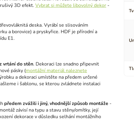
erušivý 3D efekt.
Vybrat si můžete libovolný dekor
-
Tv
dřevovláknitá deska. Vyrábí se slisováním
ku a borovice) a pryskyřice. HDF je přírodní a
ídu E1.
Um
 vrtání do stěn
. Dekoraci lze snadno připevnit
Tl
nové pásky (
montážní materiál naleznete
výrobku a dekoraci umístěte na předem určené
šleme i šablonu, se kterou zvládnete instalaci
ch
předem zvážili i jiný, vhodnější způsob montáže
-
montáž závisí na typu a stavu stěny/omítky, její
škození dekorace v důsledku selhání montážního