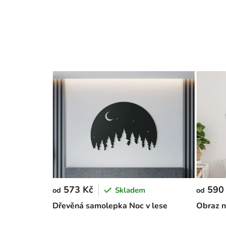
573 Kč
590
Skladem
od
od
Dřevěná samolepka Noc v lese
Obraz n