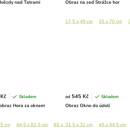
vězdy nad Tatrami
Obraz na zeď Strážce hor
 x 73,5 cm
17,5 x 49 cm
25 x 70 cm
 Kč
545 Kč
Skladem
Skladem
od
 obraz Hora za oknem
Obraz Okno do údolí
,5 cm
44,5 x 82,5 cm
65 x 120,5 cm
31,5 x 31 cm
89 x 165 cm
45 x 44,5 cm