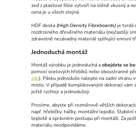
zeď z plastové fólie vytvoří na stěně vkusný a n
cena je u všech stejná.
HDF deska
(High Density Fibreboards)
je tvrdá 
rozdrceného dřevěného materiálu (nejčastěji smr
zdravotně nezávadný materiál splňující emisní tř
Jednoduchá montáž
Montáž výrobku je jednoduchá a
obejdete se bez
pomocí ocelových hřebíků nebo oboustranné pě
zde
). Pásku jednoduše nalepte na zadní stranu 
místo. V případě komplikovaných dekorací vám za
ještě rychleji a jednodušeji.
Prosíme, abyste při rozměrově větších dekorací
např. hřebíčky, háčky, montážní lepidlo. Stabilní 
teplotě a správném postupu při montáži. Za po
materiálu neodpovídáme.