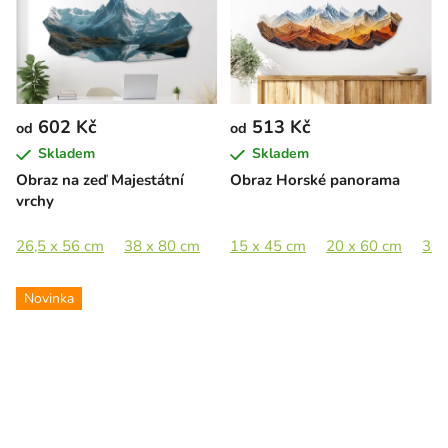
602 Kč
513 Kč
od
od
Skladem
Skladem
Obraz na zeď Majestátní
Obraz Horské panorama
vrchy
26,5 x 56 cm
38 x 80 cm
47,5 x 100 cm
15 x 45 cm
20 x 60 cm
61,5 x 130 cm
30 
Novinka