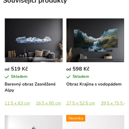
Související produkty
519 Kč
598 Kč
od
od
Skladem
Skladem
Barevný obraz Zasněžené
Obraz Krajina s vodopádem
Alpy
11,5 x 63 cm
16,5 x 90 cm
27,5 x 52,5 cm
21 x 115 cm
25 x 140 cm
39,5 x 75,5 c
Novinka