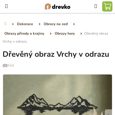
Přejít
Hledat
na
NÁ
obsah
KO
Dekorace
Obrazy na zeď
Domů
Obrazy přírody a krajiny
Obrazy hory
Dřevěný obraz
Vrchy v odrazu
Dřevěný obraz Vrchy v odrazu
Průměrné
(0)
hodnocení
produktu
je
0,0
z
5
hvězdiček.