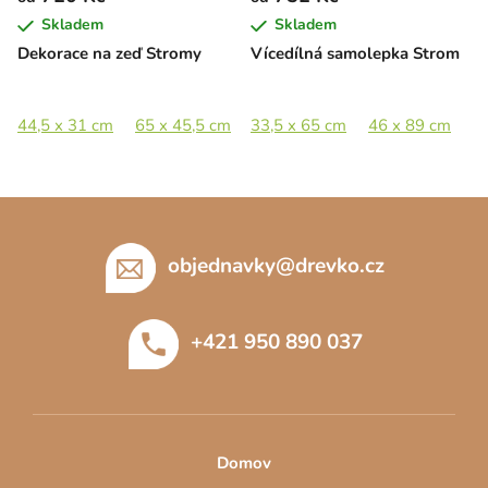
Skladem
Skladem
Dekorace na zeď Stromy
Vícedílná samolepka Strom
44,5 x 31 cm
65 x 45,5 cm
33,5 x 65 cm
89 x 62,5 cm
46 x 89 cm
127 x 89 cm
6
Z
á
p
objednavky
@
drevko.cz
a
t
+421 950 890 037
í
Domov