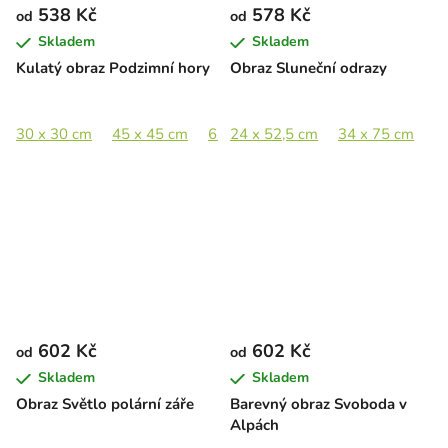
538 Kč
578 Kč
od
od
Skladem
Skladem
Kulatý obraz Podzimní hory
Obraz Sluneční odrazy
30 x 30 cm
45 x 45 cm
65 x 65 cm
24 x 52,5 cm
95 x 95 cm
34 x 75 cm
4
602 Kč
602 Kč
od
od
Skladem
Skladem
Obraz Světlo polární záře
Barevný obraz Svoboda v
Alpách