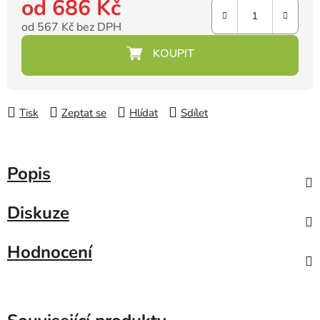
od
686 Kč
od
567 Kč
bez DPH
Měrná cena:
Tisk
Zeptat se
Hlídat
Sdílet
Popis
Diskuze
Hodnocení