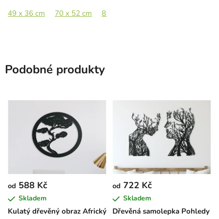
49 x 36 cm
70 x 52 cm
89 x 66 cm
105 x 78 cm
Podobné produkty
588 Kč
722 Kč
od
od
Skladem
Skladem
Kulatý dřevěný obraz Africký
Dřevěná samolepka Pohledy