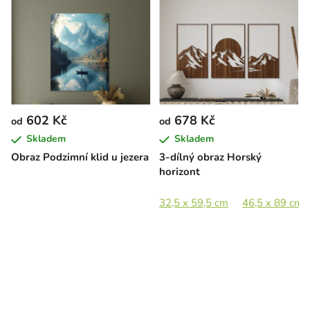
602 Kč
678 Kč
od
od
Skladem
Skladem
Obraz Podzimní klid u jezera
3-dílný obraz Horský
horizont
32,5 x 59,5 cm
46,5 x 89 cm