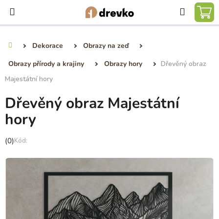
Přejít
Hledat
na
NÁ
obsah
KO
Dekorace
Obrazy na zeď
Domů
Obrazy přírody a krajiny
Obrazy hory
Dřevěný obraz
Majestátní hory
Dřevěný obraz Majestátní
hory
Průměrné
(0)
hodnocení
produktu
je
0,0
z
5
hvězdiček.