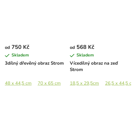
750 Kč
568 Kč
od
od
Skladem
Skladem
3dílný dřevěný obraz Strom
Vícedílný obraz na zeď
Strom
48 x 44,5 cm
70 x 65 cm
96 x 89 cm
18,5 x 29,5cm
143,5 x 133 cm
26,5 x 44,5 cm