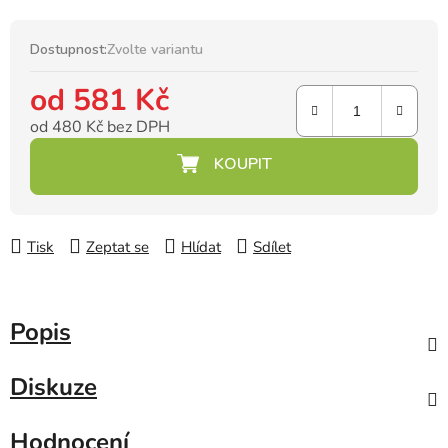
Dostupnost:
Zvolte variantu
od
581 Kč
od
480 Kč
bez DPH
Měrná cena:
Tisk
Zeptat se
Hlídat
Sdílet
Popis
Diskuze
Hodnocení