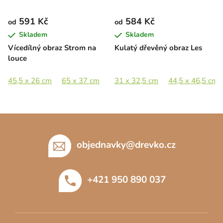
591 Kč
584 Kč
od
od
Skladem
Skladem
Vícedílný obraz Strom na
Kulatý dřevěný obraz Les
louce
45,5 x 26 cm
65 x 37 cm
89 x 51 cm
31 x 32,5 cm
133 x 76 cm
44,5 x 46,5 cm
155
Z
á
p
objednavky
@
drevko.cz
a
t
+421 950 890 037
í