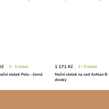
Kč
1 171 Kč
2 - 5 týdnů
2 - 5 týdnů
oční stolek Polo - černá
Noční stolek na zeď Ashlan B 
divoký