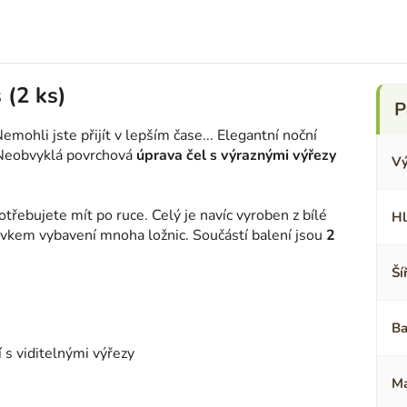
 (2 ks)
emohli jste přijít v lepším čase... Elegantní noční
. Neobvyklá povrchová
úprava čel s výraznými výřezy
Vý
otřebujete mít po ruce. Celý je navíc vyroben z bílé
Hl
vkem vybavení mnoha ložnic. Součástí balení jsou
2
Ší
Ba
s viditelnými výřezy
Ma