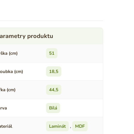
ška (cm)
51
oubka (cm)
18,5
řka (cm)
44,5
rva
Bílá
teriál
Laminát
,
MDF