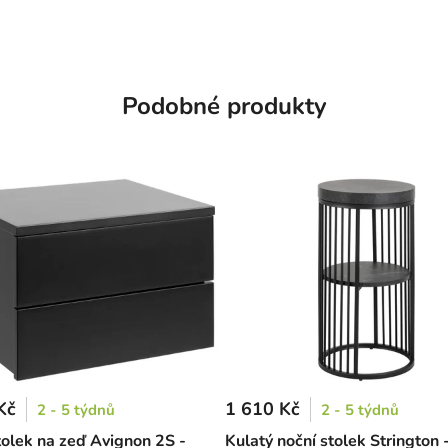
Podobné produkty
Kč
1 610 Kč
2 - 5 týdnů
2 - 5 týdnů
tolek na zeď Avignon 2S -
Kulatý noční stolek Strington 