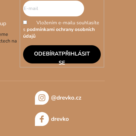
Vložením e-mailu souhlasíte
s
podmínkami ochrany osobních
deme
údajů
ktech na
PŘIHLÁSIT
SE
@drevko.cz
drevko