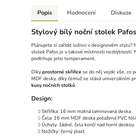
Popis
Hodnocení
Diskuze
Stylový bílý noční stolek Pafos
Plánujete si zařídit ložnici v designovém stylu? N
stolek Pafos je v takové místnosti nezbytností
podtrhuje jeho temperament.
Díky
prostorné skříňce
se do něj vejde vše, co p
MDF desky, díky čemuž se stává univerzálním pr
kusy nočních stolků
.
Design:
Skříňka: 16 mm matná laminovaná deska
Čela: 16 mm MDF deska potažená PVC fólií 
Úchyty: žádné, čela končí nad horní deskou
Nožičky: černý plast