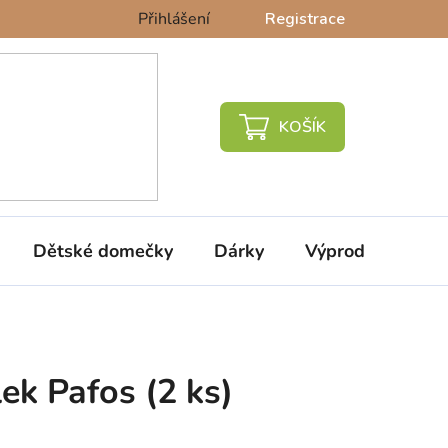
Přihlášení
Registrace
NÁKUPNÍ
KOŠÍK
Dětské domečky
Dárky
Výprodej %
lek Pafos (2 ks)