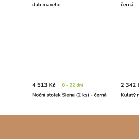
dub mavelie
černá
4 513 Kč
2 342 
8 - 22 dní
Noční stolek Siena (2 ks) - černá
Kulatý n
Z
á