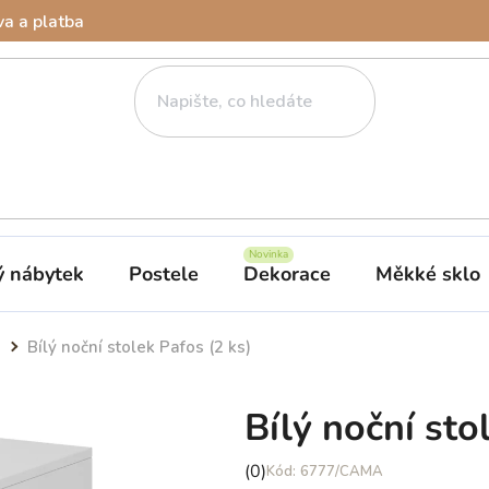
a a platba
ý nábytek
Postele
Dekorace
Měkké sklo
Bílý noční stolek Pafos (2 ks)
Bílý noční sto
Průměrné
(0)
6777/CAMA