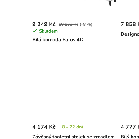
9 249 Kč
7 858 
10 133 Kč
(–8 %)
Skladem
Designo
Bílá komoda Pafos 4D
4 174 Kč
4 777 
8 - 22 dní
Závěsný toaletní stolek se zrcadlem
Bílý kon