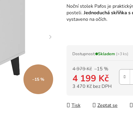
hodnocení
Noční stolek Pafos je praktick
produktu
posteli.
Jednoduchá skříňka s 
je
vystaveno na očích.
0,0
z
5
hvězdiček.
Dostupnost:
Skladem
(>3 ks)
4 979 Kč
–15 %
4 199 Kč
–15 %
3 470 Kč bez DPH
Měrná cena:
Tisk
Zeptat se