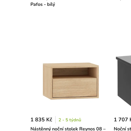
Pafos - bílý
1 835 Kč
1 707 
2 - 5 týdnů
Nástěnný noční stolek Reynos 08 –
Noční s