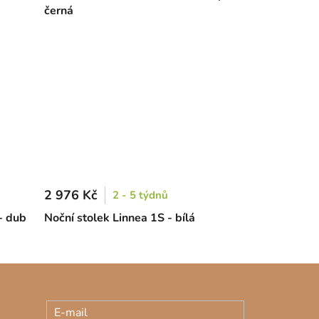
černá
2 976 Kč
2 - 5 týdnů
- dub
Noční stolek Linnea 1S - bílá
E-mail