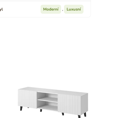
yl
Moderní
,
Luxusní