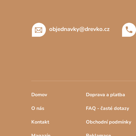
p
a
t
í
objednavky
@
drevko.cz
Domov
Doprava a platba
O nás
FAQ - časté dotazy
Kontakt
Obchodní podmínky
Magazín
Reklamace