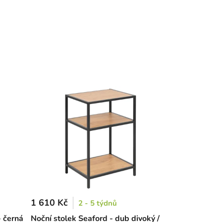
1 610 Kč
2 - 5 týdnů
- černá
Noční stolek Seaford - dub divoký /