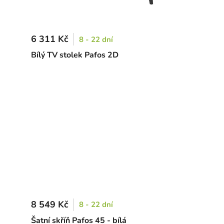
6 311 Kč
8 - 22 dní
Bílý TV stolek Pafos 2D
8 549 Kč
8 - 22 dní
Šatní skříň Pafos 45 - bílá