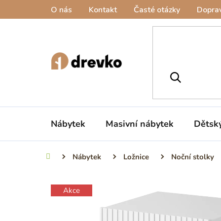
Přejít
O nás
Kontakt
Časté otázky
Doprav
na
obsah
Nábytek
Masivní nábytek
Dětsk
Nábytek
Ložnice
Noční stolky
Domů
Akce