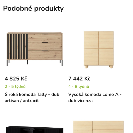
Podobné produkty
4 825 Kč
7 442 Kč
2 - 5 týdnů
4 - 8 týdnů
Široká komoda Tally - dub
Vysoká komoda Lomo A -
artisan / antracit
dub vicenza