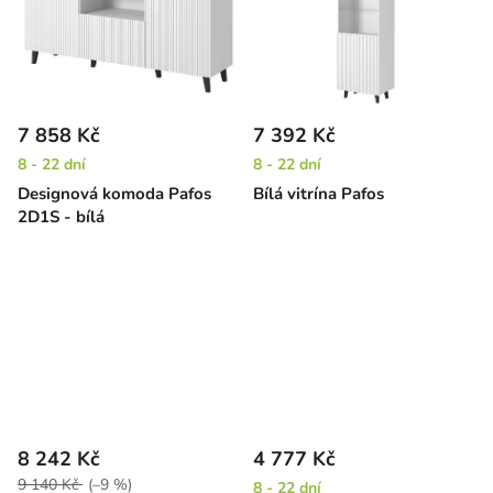
7 858 Kč
7 392 Kč
8 - 22 dní
8 - 22 dní
Designová komoda Pafos
Bílá vitrína Pafos
2D1S - bílá
8 242 Kč
4 777 Kč
9 140 Kč
(–9 %)
8 - 22 dní