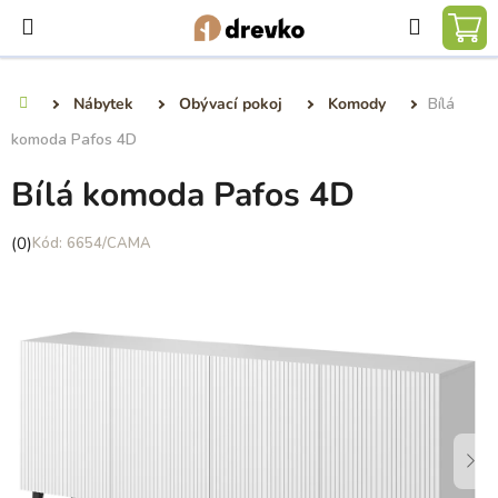
Přejít
Hledat
na
NÁ
obsah
KO
Nábytek
Obývací pokoj
Komody
Bílá
Domů
komoda Pafos 4D
Bílá komoda Pafos 4D
Průměrné
(0)
6654/CAMA
hodnocení
produktu
je
0,0
z
5
hvězdiček.