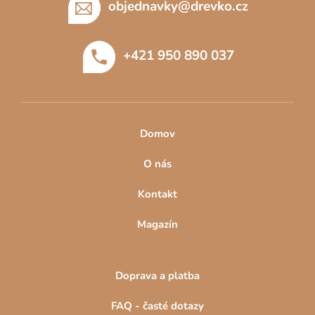
p
objednavky
@
drevko.cz
a
t
+421 950 890 037
í
Domov
O nás
Kontakt
Magazín
Doprava a platba
FAQ - časté dotazy