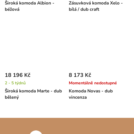
Široká komoda Albion -
Zásuvková komoda Xelo -
béžová
bílá / dub craft
18 196 Kč
8 173 Kč
2 - 5 týdnů
Momentálně nedostupné
Široká komoda Marte - dub
Komoda Novas - dub
bělený
vincenza
Z
á