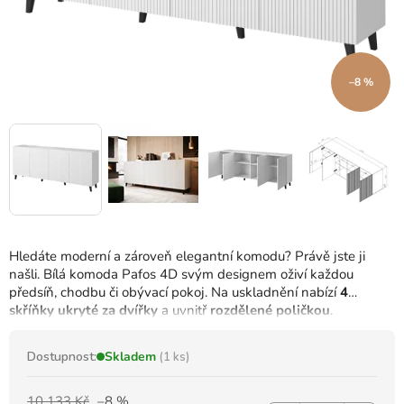
–8 %
Hledáte moderní a zároveň elegantní komodu? Právě jste ji
našli. Bílá komoda Pafos 4D svým designem oživí každou
předsíň, chodbu či obývací pokoj. Na uskladnění nabízí
4
skříňky ukryté za dvířky
a uvnitř
rozdělené poličkou
.
Dostupnost:
Skladem
(1 ks)
10 133 Kč
–8 %