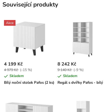
Související produkty
Akce
4 199 Kč
8 242 Kč
4 979 Kč
(–15 %)
9 140 Kč
(–9 %)
Skladem
Skladem
Bílý noční stolek Pafos (2 ks)
Regál s dvířky Pafos - bílý