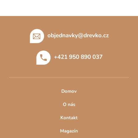
Z
á
p
objednavky
@
drevko.cz
a
t
+421 950 890 037
í
Domov
O nás
Kontakt
Magazín