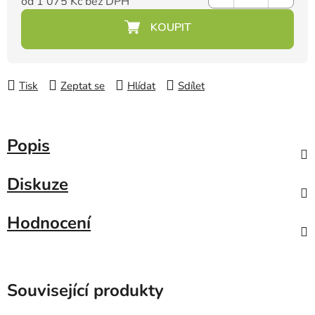
od
1 075 Kč
bez DPH
Měrná cena:
Tisk
Zeptat se
Hlídat
Sdílet
Popis
Diskuze
Hodnocení
Související produkty