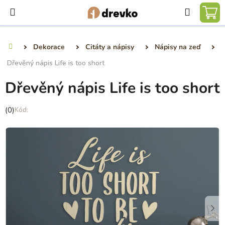
Přejít
Hledat
na
NÁ
obsah
KO
Dekorace
Citáty a nápisy
Nápisy na zeď
Domů
Dřevěný nápis Life is too short
Dřevěný nápis Life is too short
Průměrné
(0)
hodnocení
produktu
je
0,0
z
5
hvězdiček.