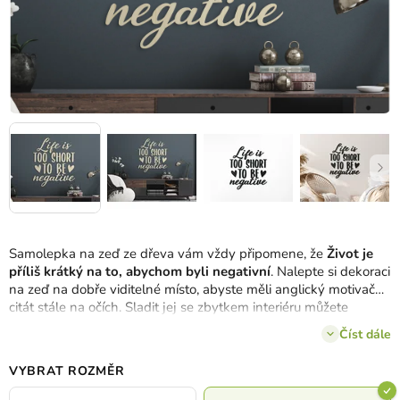
Samolepka na zeď ze dřeva vám vždy připomene, že
Život je
příliš krátký na to, abychom byli negativní
. Nalepte si dekoraci
na zeď na dobře viditelné místo, abyste měli anglický motivační
citát stále na očích. Sladit jej se zbytkem interiéru můžete
dokonale, jelikož jej vyrábíme
ve 3 rozměrech a 8 odstínech
Číst dále
dřeva.
VYBRAT ROZMĚR