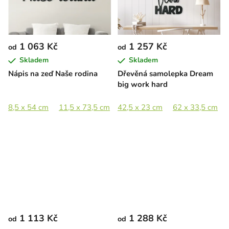
1 063 Kč
1 257 Kč
od
od
Skladem
Skladem
Nápis na zeď Naše rodina
Dřevěná samolepka Dream
big work hard
8,5 x 54 cm
11,5 x 73,5 cm
42,5 x 23 cm
17 x 107,5 cm
62 x 33,5 cm
1 113 Kč
1 288 Kč
od
od