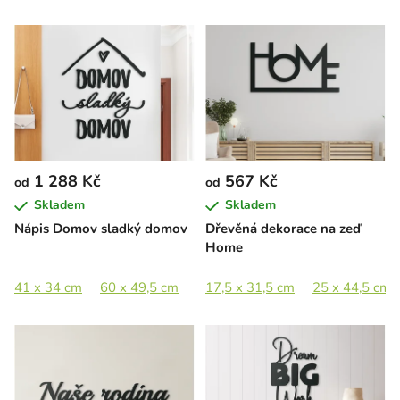
1 288 Kč
567 Kč
od
od
Skladem
Skladem
Nápis Domov sladký domov
Dřevěná dekorace na zeď
Home
41 x 34 cm
60 x 49,5 cm
82 x 67,5 cm
17,5 x 31,5 cm
25 x 44,5 cm