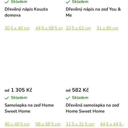
Skladem
Skladem
Dřevěný nápis Kouzlo
Dřevěný nápis na zeď You &
domova
Me
30,5 x 40 cm
44,5 x 58,5 cm
22,5 x 62 cm
57 x 75,5 cm
31 x 85 cm
1 305 Kč
582 Kč
od
od
Skladem
Skladem
Samolepka na zeď Home
Dřevěná samolepka na zeď
Sweet Home
Home Sweet Home
40 x 40,5 cm
58 x 59,5 cm
31,5 x 31,5 cm
80 x 81 cm
44,5 x 44,5 c