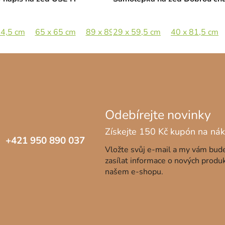
44,5 cm
65 x 65 cm
89 x 89 cm
29 x 59,5 cm
40 x 81,5 cm
+421 950 890 037
Vložte svůj e-mail a my vám bu
zasílat informace o nových produ
našem e-shopu.