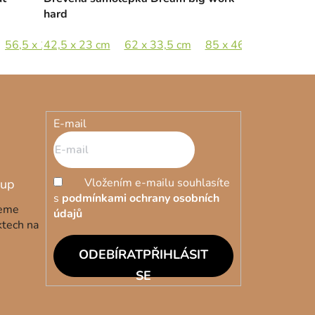
hard
56,5 x 115,5 cm
42,5 x 23 cm
62 x 33,5 cm
85 x 46 cm
E-mail
Vložením e-mailu souhlasíte
s
podmínkami ochrany osobních
deme
údajů
ktech na
PŘIHLÁSIT
SE