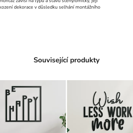
montáž závisí na typu a stavu stěny/omítky, její
škození dekorace v důsledku selhání montážního
Související produkty