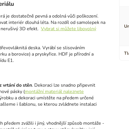
riálu
terá je dostatečně pevná a odolná vůči poškození.
ovat interiér dlouhá léta. Na rozdíl od samolepek na
Um
a nerušivý 3D efekt.
Vybrat si můžete libovolný
dřevovláknitá deska. Vyrábí se slisováním
Tl
ku a borovice) a pryskyřice. HDF je přírodní a
ídu E1.
 vrtání do stěn
. Dekoraci lze snadno připevnit
nové pásky (
montážní materiál naleznete
výrobku a dekoraci umístěte na předem určené
šleme i šablonu, se kterou zvládnete instalaci
h předem zvážili i jiný, vhodnější způsob montáže -