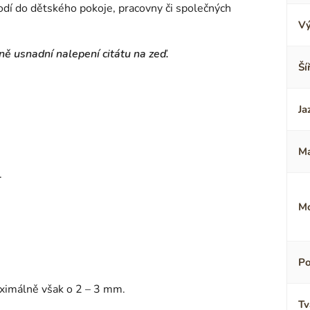
odí do dětského pokoje, pracovny či společných
Vý
ně usnadní nalepení citátu na zeď.
Ší
Ja
Ma
.
Mo
Po
aximálně však o 2 – 3 mm.
Tv