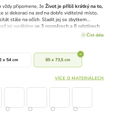
m vždy připomene, že
Život je příliš krátký na to,
te si dekoraci na zeď na dobře viditelné místo,
itát stále na očích. Sladit jej se zbytkem
kož jej vyrábíme
ve 3 rozměrech a 8 odstínech
Číst dále
2 x 54 cm
85 x 73,5 cm
VÍCE O MATERIÁLECH