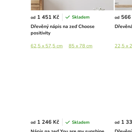
1 451 Kč
566
Skladem
od
od
Dřevěný nápis na zeď Choose
Dřevěn
positivity
62,5 x 57,5 cm
85 x 78 cm
22,5 x 
1 246 Kč
1 33
Skladem
od
od
Nápis na zeď You are my sunshine
Dřevěný