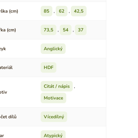
ška (cm)
85
,
62
,
42,5
řka (cm)
73,5
,
54
,
37
zyk
Anglický
teriál
HDF
Citát / nápis
,
tiv
Motivace
čet dílů
Vícedílný
ar
Atypický