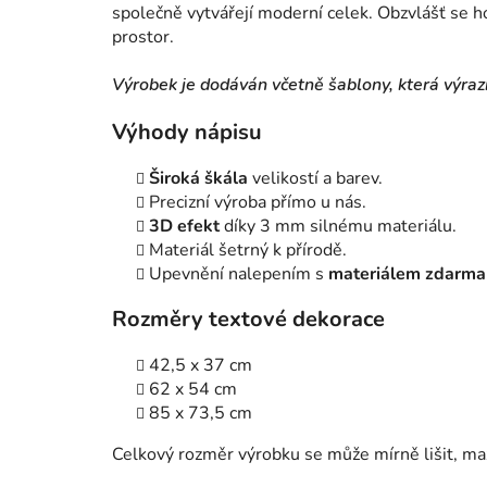
společně vytvářejí moderní celek. Obzvlášť se h
prostor.
Výrobek je dodáván včetně šablony, která výraz
Výhody nápisu
Široká škála
velikostí a barev.
Precizní výroba přímo u nás.
3D efekt
díky 3 mm silnému materiálu.
Materiál šetrný k přírodě.
Upevnění nalepením s
materiálem zdarma
Rozměry textové dekorace
42,5 x 37
cm
62 x 54 cm
85 x 73,5 cm
Celkový rozměr výrobku se může mírně lišit, m