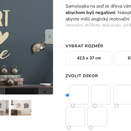
hodnocení
Samolepka na zeď ze dřeva vá
produktu
abychom byli negativní
. Nalep
je
abyste měli anglický motivační c
0,0
interiéru můžete dokonale, jeli
z
dřeva.
5
hvězdiček.
VYBRAT ROZMĚR
42,5 x 37 cm
6
ZVOLIT DEKOR