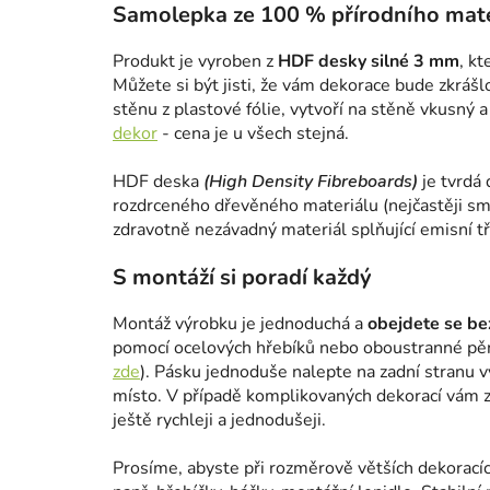
Samolepka ze 100 % přírodního mate
Produkt je vyroben z
HDF desky silné 3 mm
, k
Můžete si být jisti, že vám dekorace bude zkrášl
stěnu z plastové fólie, vytvoří na stěně vkusný 
dekor
- cena je u všech stejná.
HDF deska
(High Density Fibreboards)
je tvrdá 
rozdrceného dřevěného materiálu (nejčastěji smr
zdravotně nezávadný materiál splňující emisní tř
S montáží si poradí každý
Montáž výrobku je jednoduchá a
obejdete se bez
pomocí ocelových hřebíků nebo oboustranné pě
zde
). Pásku jednoduše nalepte na zadní stranu 
místo. V případě komplikovaných dekorací vám za
ještě rychleji a jednodušeji.
Prosíme, abyste při rozměrově větších dekoracíc