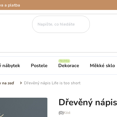
a a platba
ý nábytek
Postele
Dekorace
Měkké sklo
y na zeď
Dřevěný nápis Life is too short
Dřevěný nápis 
Průměrné
(0)