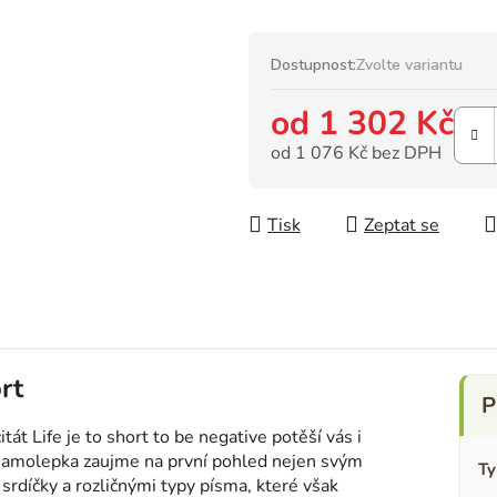
Dostupnost:
Zvolte variantu
od
1 302 Kč
od
1 076 Kč
bez DPH
Měrná cena:
Tisk
Zeptat se
rt
itát Life je to short to be negative potěší vás i
á samolepka zaujme na první pohled nejen svým
Ty
srdíčky a rozličnými typy písma, které však