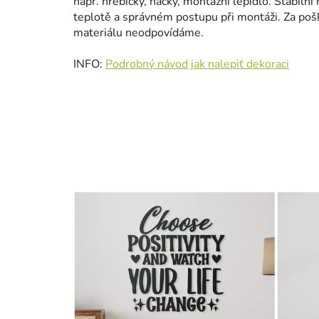
např. hřebíčky, háčky, montážní lepidlo. Stabilní 
teplotě a správném postupu při montáži. Za po
materiálu neodpovídáme.
INFO:
Podrobný návod jak nalepiť dekoraci