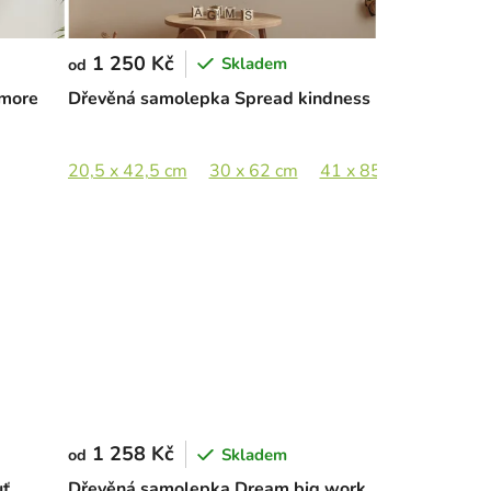
1 250 Kč
Skladem
od
 more
Dřevěná samolepka Spread kindness
20,5 x 42,5 cm
30 x 62 cm
41 x 85 cm
1 258 Kč
Skladem
od
uť
Dřevěná samolepka Dream big work