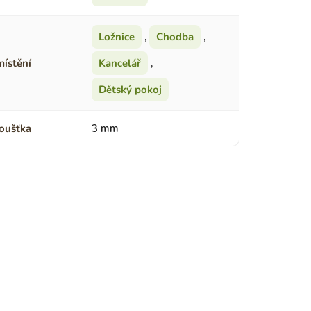
Ložnice
,
Chodba
,
ístění
Kancelář
,
Dětský pokoj
oušťka
3 mm