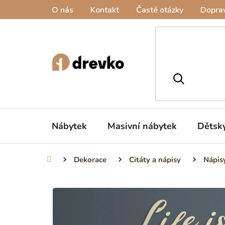
Přejít
O nás
Kontakt
Časté otázky
Doprav
na
obsah
Nábytek
Masivní nábytek
Dětsk
Dekorace
Citáty a nápisy
Nápis
Domů