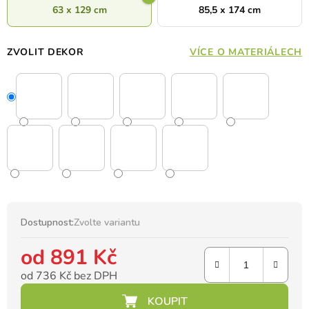
63 x 129 cm
85,5 x 174 cm
ZVOLIT DEKOR
VÍCE O MATERIÁLECH
Dostupnost:
Zvolte variantu
od
891 Kč
od
736 Kč
bez DPH
Měrná cena: