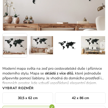
Moderní mapa světa na zeď pro cestovatelské duše i příznivce
moderního stylu. Mapa se
skládá z více dílů
, které jednoduše
připevníte pomocí šablony. Je vhodná do domácího prostředí i
firemních prostor, kde vzbudí uspořádaný elegantní dojem.
VYBRAT ROZMĚR
30,5 x 62 cm
42 x 86 cm