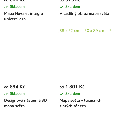
Skladem
Skladem
Mapa Nova et integra
Vícedílný obraz mapa světa
universi orb
38 x 62 cm
50 x 89 cm
75 
894 Kč
1 801 Kč
od
od
Skladem
Skladem
Designová nástěnná 3D
Mapa světa v luxusních
mapa světa
zlatých tónech