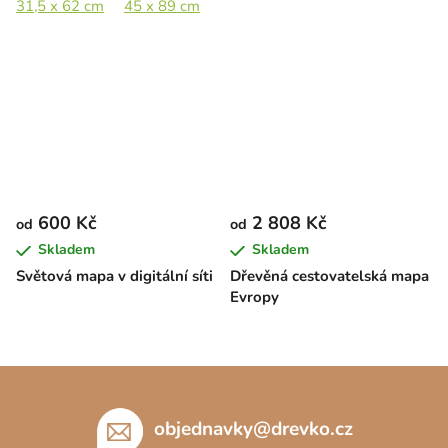
31,5 x 62 cm
45 x 89 cm
67,5 x 133 cm
600 Kč
2 808 Kč
od
od
Skladem
Skladem
Světová mapa v digitální síti
Dřevěná cestovatelská mapa
Evropy
Z
á
p
objednavky
@
drevko.cz