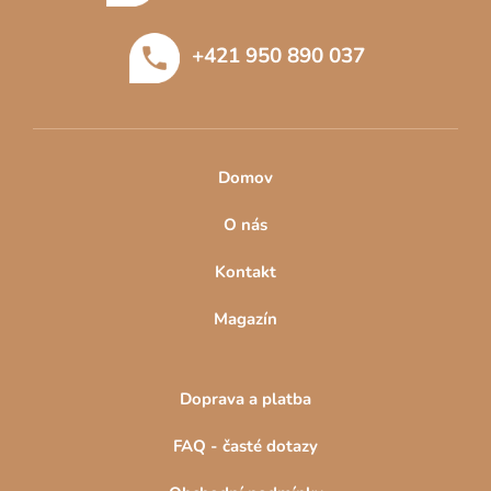
a
t
+421 950 890 037
í
Domov
O nás
Kontakt
Magazín
Doprava a platba
FAQ - časté dotazy