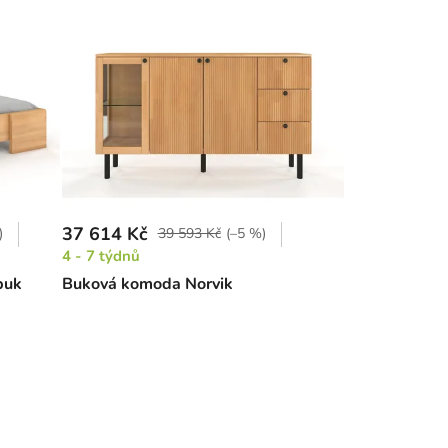
37 614 Kč
)
39 593 Kč
(–5 %)
4 - 7 týdnů
buk
Buková komoda Norvik