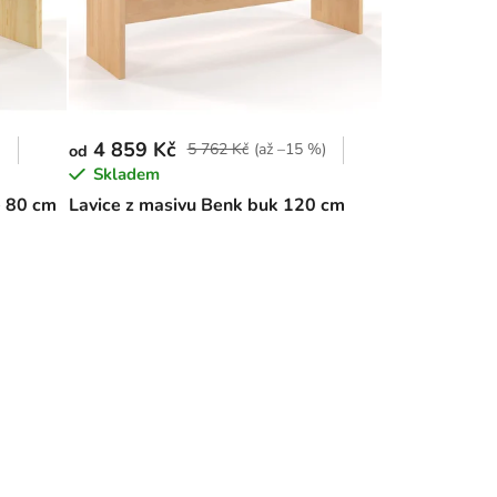
4 859 Kč
)
5 762 Kč
(až –15 %)
od
Skladem
e 80 cm
Lavice z masivu Benk buk 120 cm