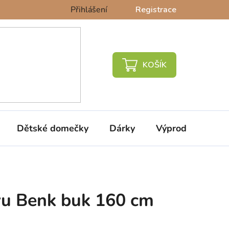
Přihlášení
Registrace
NÁKUPNÍ
KOŠÍK
Dětské domečky
Dárky
Výprodej %
vu Benk buk 160 cm