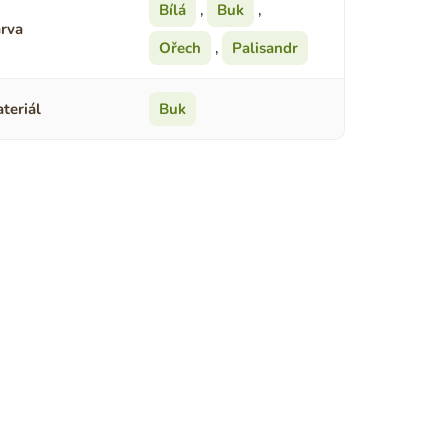
Bílá
,
Buk
,
rva
Ořech
,
Palisandr
teriál
Buk