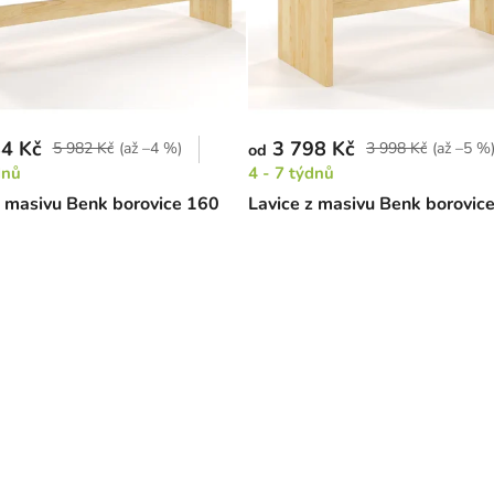
4 Kč
3 798 Kč
5 982 Kč
(až –4 %)
3 998 Kč
(až –5 %
od
dnů
4 - 7 týdnů
z masivu Benk borovice 160
Lavice z masivu Benk borovic