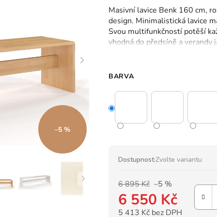
hodnocení
Masivní lavice Benk 160 cm, roz
produktu
design. Minimalistická lavice 
je
Svou multifunkčností potěší kaž
0,0
vhodná do předsíně a verandy j
z
jako regál či k toaletnímu stolk
5
hvězdiček.
BARVA
–5 %
Dostupnost:
Zvolte variantu
6 895 Kč
–5 %
6 550 Kč
5 413 Kč bez DPH