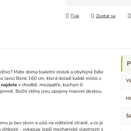
Měrná cena:
Tisk
Zeptat se
ožnici? Máte doma toaletní stolek a obyčejná židle
 lavici Benk 160 cm, která doladí každé místo v
Vý
í najdete
v chodbě, mezipatře, kuchyni či
 jemně. Boční stěny jsou spojeny masivní deskou,
Hl
Ší
omu je bez skvrn a uzlů na viditelné straně, a co je
a vlhkosti - vykazuje lepší mechanické vlastnosti v