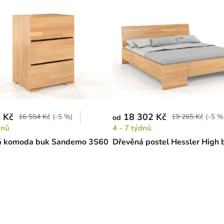
 Kč
18 302 Kč
16 554 Kč
(–5 %)
19 265 Kč
(–5 %
od
dnů
4 - 7 týdnů
á komoda buk Sandemo 3S60
Dřevěná postel Hessler High 