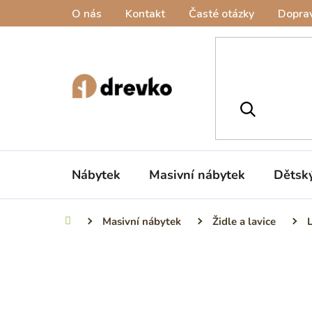
Přejít
O nás
Kontakt
Časté otázky
Doprav
na
obsah
Nábytek
Masivní nábytek
Dětsk
Masivní nábytek
Židle a lavice
Domů