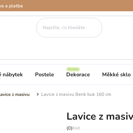
a a platba
ý nábytek
Postele
Dekorace
Měkké sklo
Lavice z masivu
Lavice z masivu Benk buk 160 cm
Lavice z masi
Průměrné
(0)