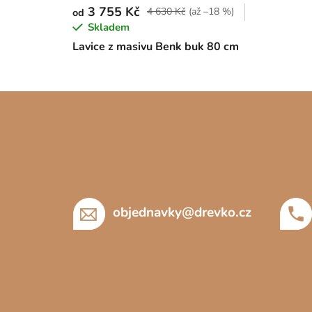
3 755 Kč
4 630 Kč
(až –18 %)
od
Skladem
Lavice z masivu Benk buk 80 cm
Z
á
p
a
t
í
objednavky
@
drevko.cz