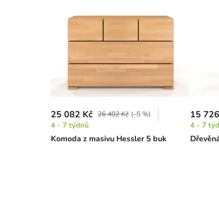
25 082 Kč
15 726
26 402 Kč
(–5 %)
4 - 7 týdnů
4 - 7 tý
Komoda z masivu Hessler 5 buk
Dřevěn