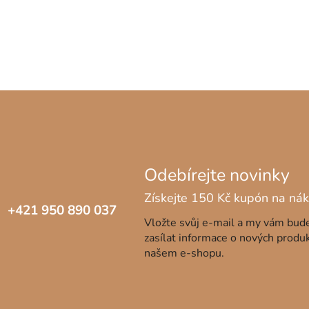
+421 950 890 037
Vložte svůj e-mail a my vám bu
zasílat informace o nových produ
našem e-shopu.