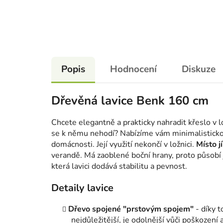
Popis
Hodnocení
Diskuze
Dřevěná lavice Benk 160 cm
Chcete elegantně a prakticky nahradit křeslo v l
se k němu nehodí? Nabízíme vám minimalistickou
domácnosti. Její využití nekončí v ložnici.
Místo j
verandě. Má zaoblené boční hrany, proto působí
která lavici dodává stabilitu a pevnost.
Detaily lavice
Dřevo spojené "prstovým spojem"
- díky t
nejdůležitější, je odolnější vůči poškození 