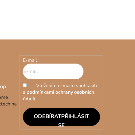
E-mail
Vložením e-mailu souhlasíte
s
podmínkami ochrany osobních
deme
údajů
ktech na
PŘIHLÁSIT
SE