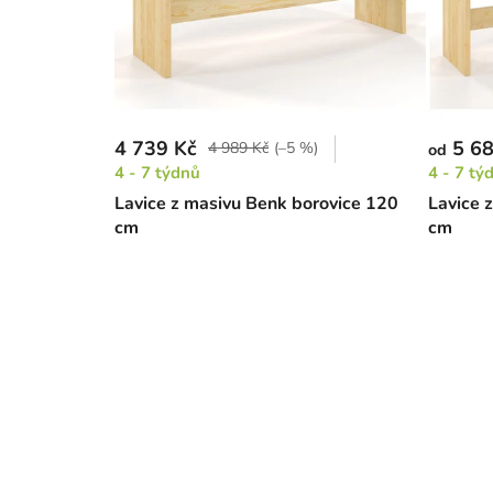
4 739 Kč
5 68
4 989 Kč
(–5 %)
od
4 - 7 týdnů
4 - 7 tý
Lavice z masivu Benk borovice 120
Lavice 
cm
cm