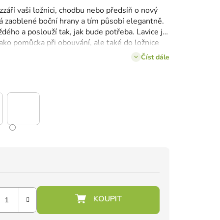
září vaši ložnici, chodbu nebo předsíň o nový
má zaoblené boční hrany a tím působí elegantně.
dého a poslouží tak, jak bude potřeba. Lavice je
ako pomůcka při obouvání, ale také do ložnice
u.
Číst dále