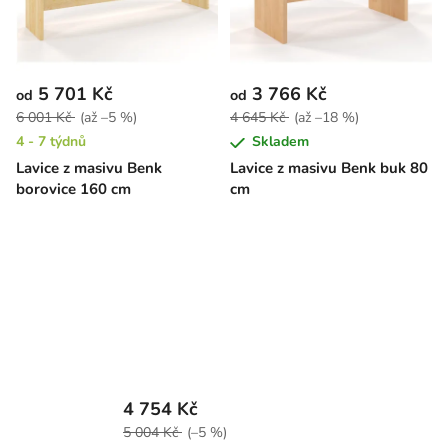
5 701 Kč
3 766 Kč
od
od
6 001 Kč
(až –5 %)
4 645 Kč
(až –18 %)
4 - 7 týdnů
Skladem
Lavice z masivu Benk
Lavice z masivu Benk buk 80
borovice 160 cm
cm
4 754 Kč
5 004 Kč
(–5 %)