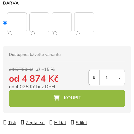
BARVA
Dostupnost:
Zvolte variantu
od 5 780 Kč
až –15 %
od
4 874 Kč
od
4 028 Kč
bez DPH
Měrná cena:
Tisk
Zeptat se
Hlídat
Sdílet