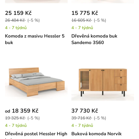
25 159 Kč
15 775 Kč
26 484 Kč
(–5 %)
16 605 Kč
(–5 %)
4 - 7 týdnů
4 - 7 týdnů
Komoda z masivu Hessler 5
Dřevěná komoda buk
buk
Sandemo 3S60
18 359 Kč
37 730 Kč
od
19 325 Kč
(–5 %)
39 716 Kč
(–5 %)
4 - 7 týdnů
4 - 7 týdnů
Dřevěná postel Hessler High
Buková komoda Norvik