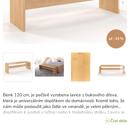
až –15 %
Benk 120 cm, je pečlivě vyrobena lavice z bukového dřeva,
která je univerzálním doplňkem do domácnosti. Kromě toho, že
nám může posloužit jako židle ve verandě, je velmi pěkným
doplňkem k posteli v ložnici nebo k toaletnímu stolku. Lavice je
kromě kvalitního dřeva spojena i deskou, která spojuje obojí
Číst dále
stran, čímž je zajištěna pevnost lavice.