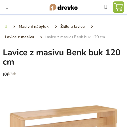
Přejít
Hledat
na
NÁ
obsah
KO
Masivní nábytek
Židle a lavice
Domů
Lavice z masivu
Lavice z masivu Benk buk 120 cm
Lavice z masivu Benk buk 120
cm
Průměrné
(0)
hodnocení
produktu
je
0,0
z
5
hvězdiček.