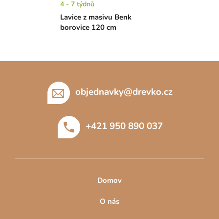
4 - 7 týdnů
Lavice z masivu Benk
borovice 120 cm
Z
á
p
objednavky
@
drevko.cz
a
t
+421 950 890 037
í
Domov
O nás