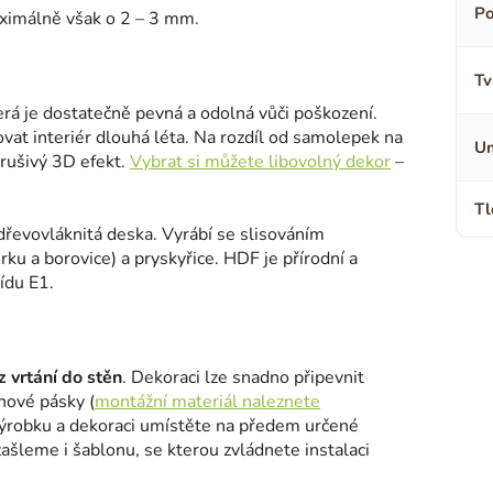
Po
aximálně však o 2 – 3 mm.
Tv
terá je dostatečně pevná a odolná vůči poškození.
ovat interiér dlouhá léta. Na rozdíl od samolepek na
Um
erušivý 3D efekt.
Vybrat si můžete libovolný dekor
–
Tl
 dřevovláknitá deska. Vyrábí se slisováním
ku a borovice) a pryskyřice. HDF je přírodní a
ídu E1.
 vrtání do stěn
. Dekoraci lze snadno připevnit
nové pásky (
montážní materiál naleznete
výrobku a dekoraci umístěte na předem určené
šleme i šablonu, se kterou zvládnete instalaci