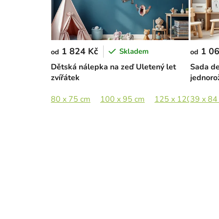
1 824 Kč
1 06
Skladem
od
od
Dětská nálepka na zeď Uletený let
Sada de
zvířátek
jednoro
80 x 75 cm
100 x 95 cm
125 x 120 cm
39 x 84