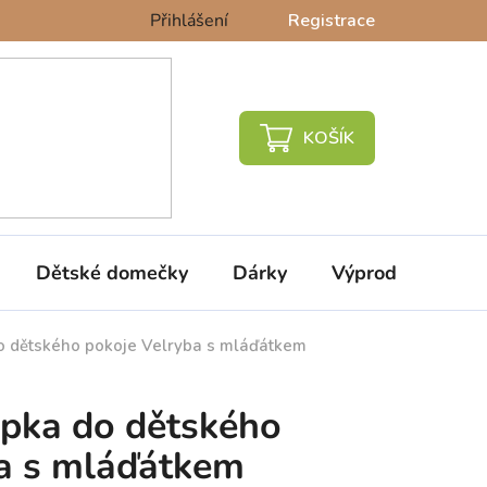
Přihlášení
Registrace
NÁKUPNÍ
KOŠÍK
Dětské domečky
Dárky
Výprodej %
o dětského pokoje Velryba s mláďátkem
epka do dětského
ba s mláďátkem