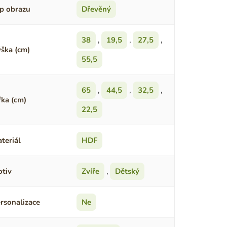
p obrazu
Dřevěný
38
,
19,5
,
27,5
,
ška (cm)
55,5
65
,
44,5
,
32,5
,
řka (cm)
22,5
teriál
HDF
tiv
Zvíře
,
Dětský
rsonalizace
Ne