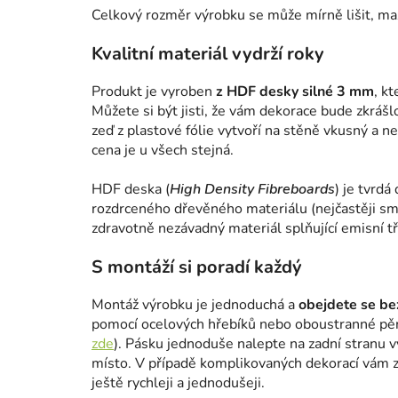
Celkový rozměr výrobku se může mírně lišit, m
Kvalitní materiál vydrží roky
Produkt je vyroben
z HDF desky silné 3 mm
, k
Můžete si být jisti, že vám dekorace bude zkrášl
zeď z plastové fólie vytvoří na stěně vkusný a n
cena je u všech stejná.
HDF deska (
High Density Fibreboards
) je tvrdá
rozdrceného dřevěného materiálu (nejčastěji smr
zdravotně nezávadný materiál splňující emisní tř
S montáží si poradí každý
Montáž výrobku je jednoduchá a
obejdete se bez
pomocí ocelových hřebíků nebo oboustranné pě
zde
). Pásku jednoduše nalepte na zadní stranu 
místo. V případě komplikovaných dekorací vám za
ještě rychleji a jednodušeji.