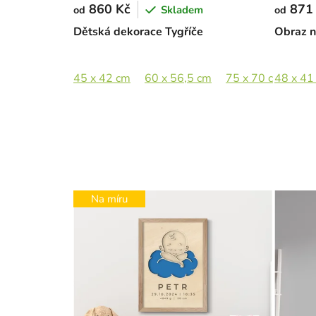
860 Kč
871
Skladem
od
od
Dětská dekorace Tygříče
Obraz n
45 x 42 cm
60 x 56,5 cm
75 x 70 cm
48 x 41
90 
Na míru