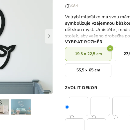
Průměrné
(0)
hodnocení
Velrybí mláďátko má svou mám
produktu
symbolizuje vzájemnou blízkos
je
dětskou mysl. Umístěte ji nad d
0,0
stolek, aby vašeho drobečka pot
z
VYBRAT ROZMĚR
5
hvězdiček.
19,5 x 22,5 cm
27,
55,5 x 65 cm
ZVOLIT DEKOR