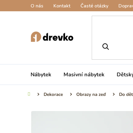
Přejít
O nás
Kontakt
Časté otázky
Doprav
na
obsah
Nábytek
Masivní nábytek
Dětsk
Dekorace
Obrazy na zeď
Do dět
Domů