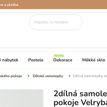
a a platba
ý nábytek
Postele
Dekorace
Měkké sklo
ského pokoje
Dětské samolepky
2dílná samolepka d
2dílná samol
pokoje Velry