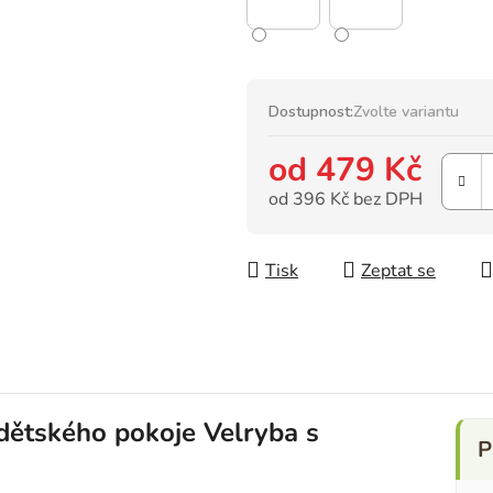
Dostupnost:
Zvolte variantu
od
479 Kč
od
396 Kč
bez DPH
Měrná cena:
Tisk
Zeptat se
dětského pokoje Velryba s