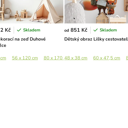
2 Kč
851 Kč
Skladem
Skladem
od
korací na zeď Duhové
Dětský obraz Lišky cestovatel
žce
 cm
56 x 120 cm
80 x 170 cm
48 x 38 cm
103 x 220 cm
60 x 47,5 cm