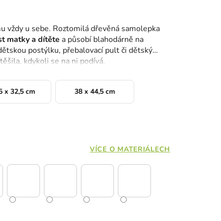
u vždy u sebe. Roztomilá dřevěná samolepka
t matky a dítěte
a působí blahodárně na
ětskou postýlku, přebalovací pult či dětský
ěšila, kdykoli se na ni podívá.
5 x 32,5 cm
38 x 44,5 cm
VÍCE O MATERIÁLECH