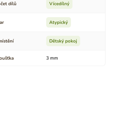
čet dílů
Vícedílný
ar
Atypický
ístění
Dětský pokoj
oušťka
3 mm