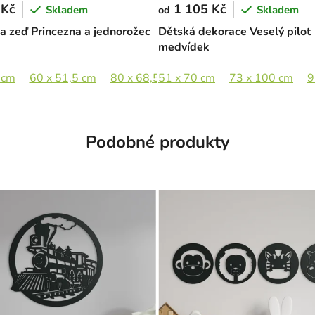
 Kč
1 105 Kč
Skladem
Skladem
od
a zeď Princezna a jednorožec
Dětská dekorace Veselý pilot
medvídek
 cm
x 84,5 cm
60 x 51,5 cm
80 x 68,5 cm
51 x 70 cm
95 x 81,5 cm
73 x 100 cm
9
Podobné produkty