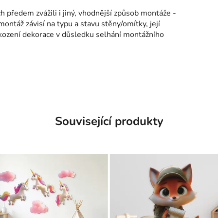
h předem zvážili i jiný, vhodnější způsob montáže -
montáž závisí na typu a stavu stěny/omítky, její
kození dekorace v důsledku selhání montážního
Související produkty