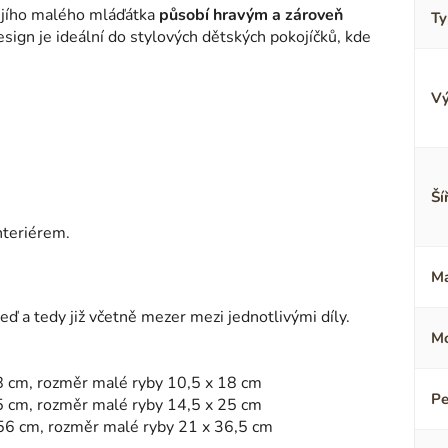
ejího malého mláďátka
působí hravým a zároveň
Ty
esign je ideální do stylových dětských pokojíčků, kde
Vý
Ší
nteriérem.
Ma
 a tedy již včetně mezer mezi jednotlivými díly.
Mo
8 cm, rozměr malé ryby 10,5 x 18 cm
Pe
5 cm, rozměr malé ryby 14,5 x 25 cm
56 cm, rozměr malé ryby 21 x 36,5 cm