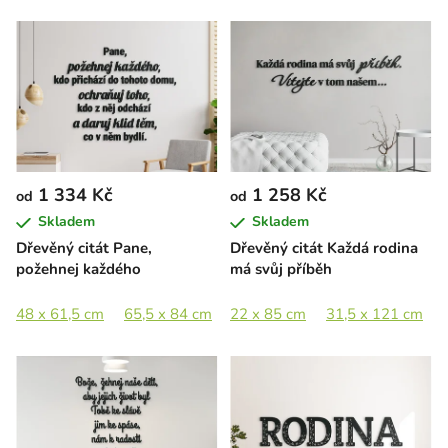
1 334 Kč
1 258 Kč
od
od
Skladem
Skladem
Dřevěný citát Pane,
Dřevěný citát Každá rodina
požehnej každého
má svůj příběh
48 x 61,5 cm
65,5 x 84 cm
22 x 85 cm
31,5 x 121 cm