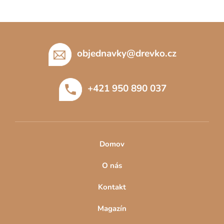
Z
á
p
objednavky
@
drevko.cz
a
t
+421 950 890 037
í
Domov
O nás
Kontakt
Magazín