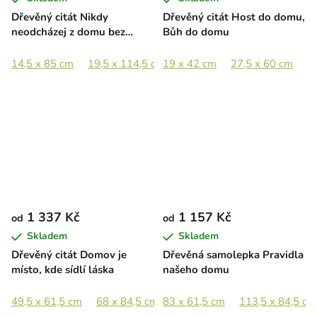
Dřevěný citát Nikdy
Dřevěný citát Host do domu,
neodcházej z domu bez
Bůh do domu
polibku
14,5 x 85 cm
19,5 x 114,5 cm
19 x 42 cm
27,5 x 60 cm
1 337 Kč
1 157 Kč
od
od
Skladem
Skladem
Dřevěný citát Domov je
Dřevěná samolepka Pravidla
místo, kde sídlí láska
našeho domu
49,5 x 61,5 cm
68 x 84,5 cm
83 x 61,5 cm
113,5 x 84,5 cm