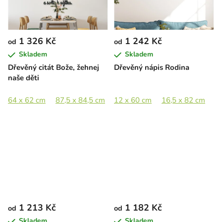
1 326 Kč
1 242 Kč
od
od
Skladem
Skladem
Dřevěný citát Bože, žehnej
Dřevěný nápis Rodina
naše děti
64 x 62 cm
87,5 x 84,5 cm
12 x 60 cm
16,5 x 82 cm
2
1 213 Kč
1 182 Kč
od
od
Skladem
Skladem