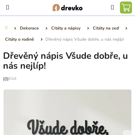
Přejít
Hledat
na
NÁ
obsah
KO
Dekorace
Citáty a nápisy
Citáty na zeď
Domů
Citáty o rodině
Dřevěný nápis Všude dobře, u nás nejlíp!
Dřevěný nápis Všude dobře, u
nás nejlíp!
Průměrné
(0)
hodnocení
produktu
je
0,0
z
5
hvězdiček.