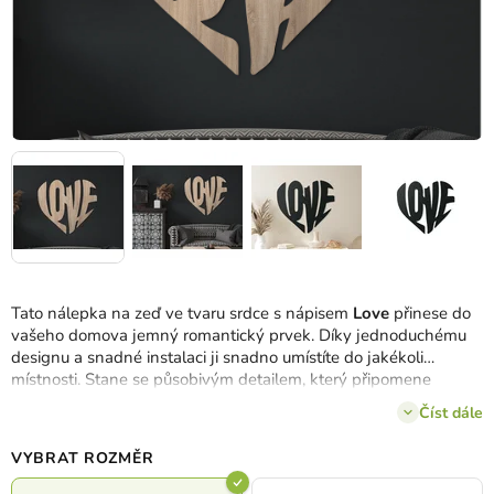
Tato nálepka na zeď ve tvaru srdce s nápisem
Love
přinese do
vašeho domova jemný romantický prvek. Díky jednoduchému
designu a snadné instalaci ji snadno umístíte do jakékoli
místnosti. Stane se působivým detailem, který připomene
důležitost lásky a blízkosti.
Číst dále
VYBRAT ROZMĚR