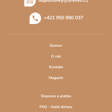
p
objednavky
@
drevko.cz
a
t
+421 950 890 037
í
Domov
O nás
Kontakt
Magazín
Doprava a platba
FAQ - časté dotazy