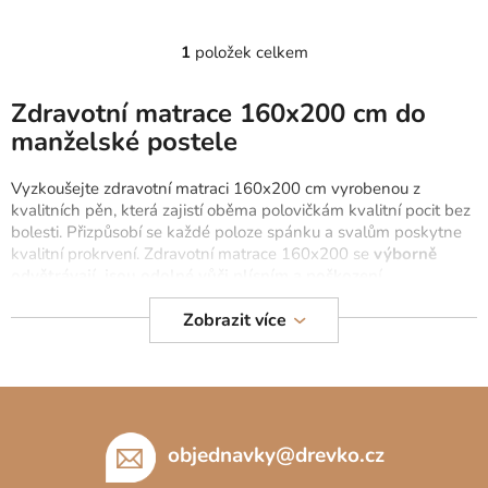
t
ů
1
položek celkem
O
v
l
Zdravotní matrace 160x200 cm do
á
manželské postele
d
a
Vyzkoušejte zdravotní matraci 160x200 cm vyrobenou z
c
kvalitních pěn, která zajistí oběma polovičkám kvalitní pocit bez
í
bolesti. Přizpůsobí se každé poloze spánku a svalům poskytne
p
kvalitní prokrvení. Zdravotní matrace 160x200 se
výborně
r
odvětrávají, jsou odolné vůči plísním a poškození
.
Vyzkoušejte také dvě samostatné
zdravotní matrace 80x200
do
v
jednolůžkových i manželských postelí.
Zobrazit více
k
y
v
Z
ý
p
á
i
p
objednavky
@
drevko.cz
s
a