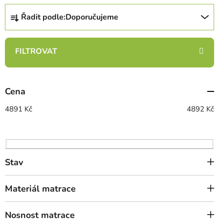
Ř
Řadit podle:
Doporučujeme
a
z
e
n
í
p
Cena
r
o
4891
Kč
4892
Kč
d
u
k
t
Stav
ů
Materiál matrace
Nosnost matrace