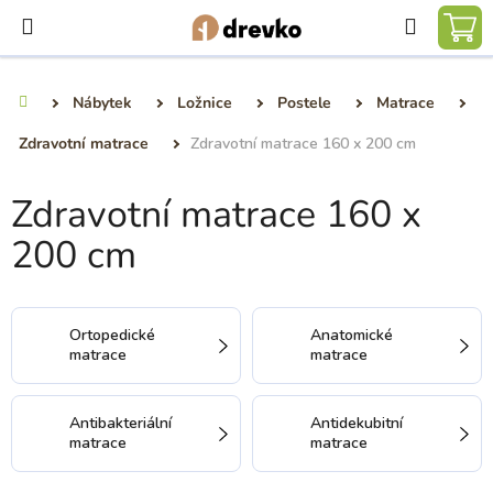
Přejít
Hledat
na
NÁ
obsah
KO
Nábytek
Ložnice
Postele
Matrace
Domů
Zdravotní matrace
Zdravotní matrace 160 x 200 cm
Zdravotní matrace 160 x
200 cm
Ortopedické
Anatomické
matrace
matrace
Antibakteriální
Antidekubitní
matrace
matrace