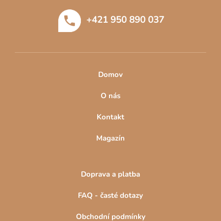
u
t
+421 950 890 037
í
Domov
O nás
Kontakt
Magazín
Doprava a platba
FAQ - časté dotazy
Obchodní podmínky