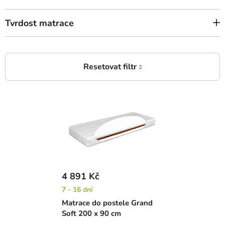
Tvrdost matrace
V
ý
p
i
s
p
r
4 891 Kč
o
7 - 16 dní
d
Matrace do postele Grand
u
Soft 200 x 90 cm
k