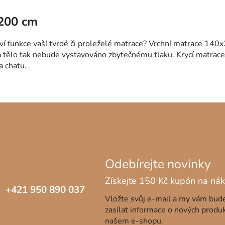
v
l
x200 cm
á
d
 funkce vaší tvrdé či proleželé matrace? Vrchní matrace 140x2
a
 tělo tak nebude vystavováno zbytečnému tlaku. Krycí matrace
c
a chatu.
í
p
r
v
k
y
v
ý
p
i
s
u
+421 950 890 037
Vložte svůj e-mail a my vám bu
zasílat informace o nových produ
našem e-shopu.