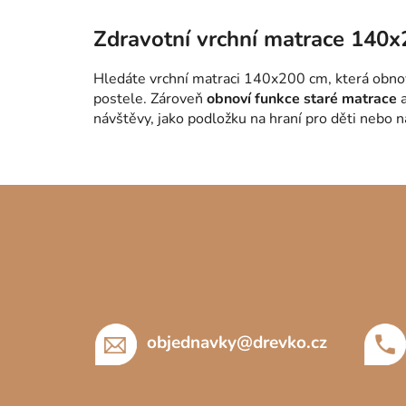
Zdravotní vrchní matrace 140
Hledáte vrchní matraci 140x200 cm, která obnoví
postele. Zároveň
obnoví funkce staré matrace
a
návštěvy, jako podložku na hraní pro děti nebo n
Z
á
p
a
t
í
objednavky
@
drevko.cz