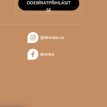
PŘIHLÁSIT
SE
@drevko.cz
drevko