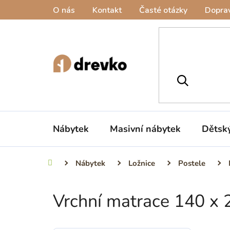
Přejít
O nás
Kontakt
Časté otázky
Doprav
na
obsah
Nábytek
Masivní nábytek
Dětsk
Nábytek
Ložnice
Postele
Domů
Vrchní matrace 140 x