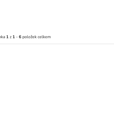
nka
1
z
1
-
6
položek celkem
49 Kč
236 Kč
Skladem