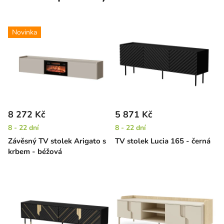
Novinka
8 272 Kč
5 871 Kč
8 - 22 dní
8 - 22 dní
Závěsný TV stolek Arigato s
TV stolek Lucia 165 - černá
krbem - béžová