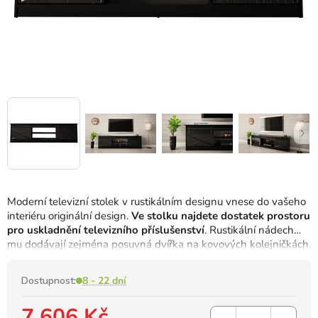
Moderní televizní stolek v rustikálním designu vnese do vašeho
interiéru originální design.
Ve stolku najdete dostatek prostoru
pro uskladnění televizního příslušenství
. Rustikální nádech
mu dodávají zejména posuvná dvířka na kovových kolejničkách.
Dostupnost:
8 - 22 dní
7 606 Kč