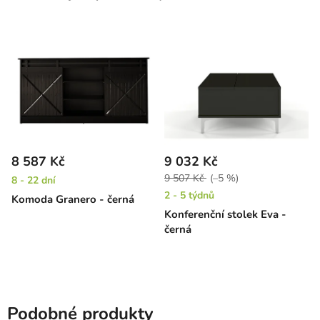
8 587 Kč
9 032 Kč
9 507 Kč
(–5 %)
8 - 22 dní
2 - 5 týdnů
Komoda Granero - černá
Konferenční stolek Eva -
černá
Podobné produkty