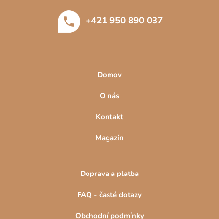
t
+421 950 890 037
í
Domov
O nás
Kontakt
Magazín
Doprava a platba
FAQ - časté dotazy
Obchodní podmínky