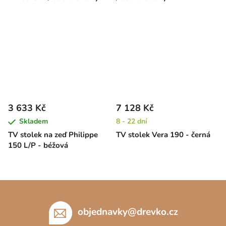
3 633 Kč
7 128 Kč
Skladem
8 - 22 dní
TV stolek na zeď Philippe
TV stolek Vera 190 - černá
150 L/P - béžová
Z
á
p
objednavky
@
drevko.cz
a