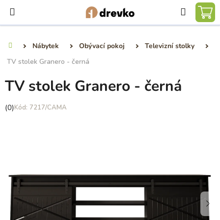
Přejít
Hledat
na
NÁ
obsah
KO
Nábytek
Obývací pokoj
Televizní stolky
Domů
TV stolek Granero - černá
TV stolek Granero - černá
Průměrné
(0)
7217/CAMA
hodnocení
produktu
je
0,0
z
5
hvězdiček.