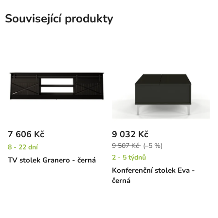
Související produkty
7 606 Kč
9 032 Kč
9 507 Kč
(–5 %)
8 - 22 dní
2 - 5 týdnů
TV stolek Granero - černá
Konferenční stolek Eva -
černá