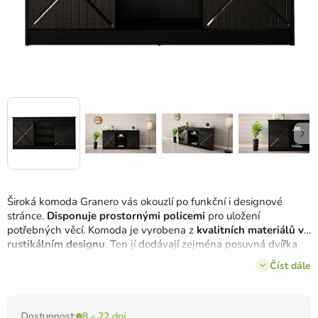
Široká komoda Granero vás okouzlí po funkční i designové
stránce.
Disponuje prostornými policemi
pro uložení
potřebných věcí. Komoda je vyrobena z
kvalitních materiálů v
rustikálním designu
. Ten jí dodávají zejména posuvná dvířka
na kovových kolejích.
Číst dále
Dostupnost:
8 - 22 dní