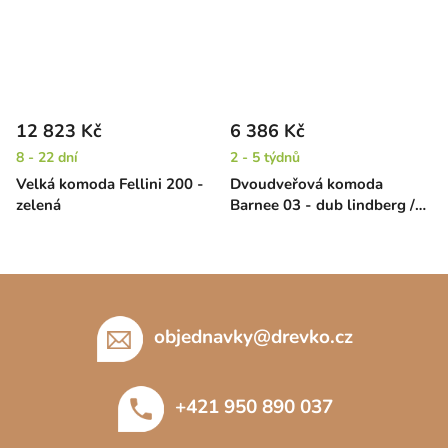
12 823 Kč
6 386 Kč
8 - 22 dní
2 - 5 týdnů
Velká komoda Fellini 200 -
Dvoudveřová komoda
zelená
Barnee 03 - dub lindberg /
černá
Z
á
p
objednavky
@
drevko.cz
a
t
+421 950 890 037
í