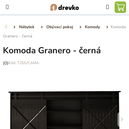
Přejít
Hledat
na
NÁ
obsah
KO
Nábytek
Obývací pokoj
Komody
Komoda
Domů
Granero - černá
Komoda Granero - černá
Průměrné
(0)
7255/CAMA
hodnocení
produktu
je
0,0
z
5
hvězdiček.