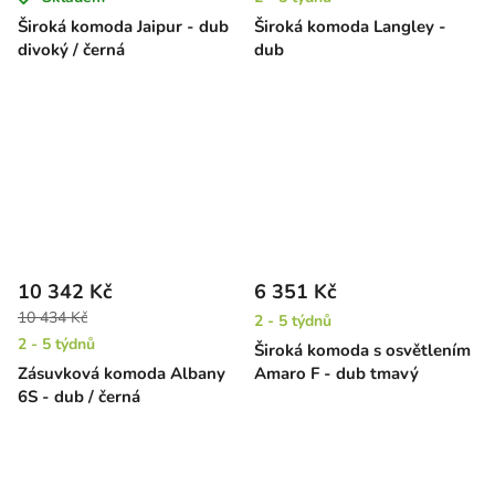
Široká komoda Jaipur - dub
Široká komoda Langley -
divoký / černá
dub
10 342 Kč
6 351 Kč
10 434 Kč
2 - 5 týdnů
2 - 5 týdnů
Široká komoda s osvětlením
Zásuvková komoda Albany
Amaro F - dub tmavý
6S - dub / černá