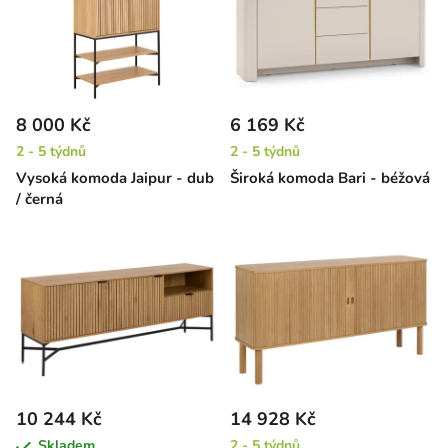
8 000 Kč
6 169 Kč
2 - 5 týdnů
2 - 5 týdnů
Vysoká komoda Jaipur - dub
Široká komoda Bari - béžová
/ černá
10 244 Kč
14 928 Kč
Skladem
2 - 5 týdnů