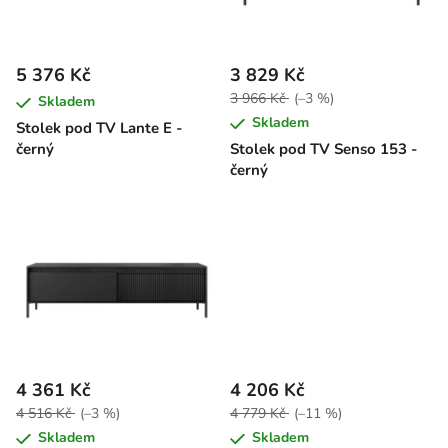
s
p
r
5 376 Kč
3 829 Kč
o
3 966 Kč
(–3 %)
Skladem
d
Skladem
Stolek pod TV Lante E -
u
černý
Stolek pod TV Senso 153 -
k
černý
t
ů
4 361 Kč
4 206 Kč
4 516 Kč
(–3 %)
4 779 Kč
(–11 %)
Skladem
Skladem