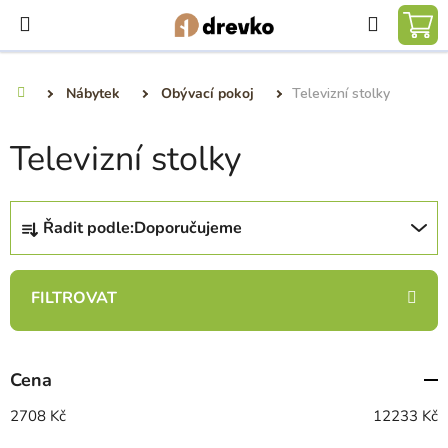
Přejít
Hledat
na
NÁ
obsah
KO
Nábytek
Obývací pokoj
Televizní stolky
Domů
Televizní stolky
Ř
Řadit podle:
Doporučujeme
a
z
e
n
í
p
Cena
r
o
2708
Kč
12233
Kč
d