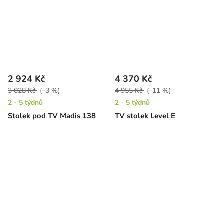
2 924 Kč
4 370 Kč
3 028 Kč
(–3 %)
4 955 Kč
(–11 %)
2 - 5 týdnů
2 - 5 týdnů
Stolek pod TV Madis 138
TV stolek Level E