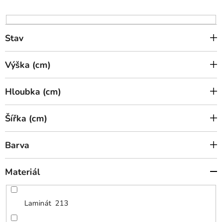
u
k
t
Stav
ů
Výška (cm)
Hloubka (cm)
Šířka (cm)
Barva
Materiál
Laminát
213