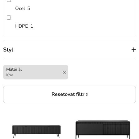
Ocel
5
HDPE
1
Styl
Materiál
Kov
V
ý
p
i