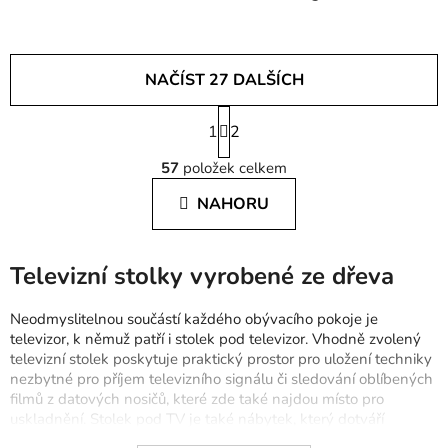
NAČÍST 27 DALŠÍCH
S
1
t
2
O
r
57
položek celkem
á
v
n
l
NAHORU
k
á
o
d
v
a
á
Televizní stolky vyrobené ze dřeva
c
n
í
í
Neodmyslitelnou součástí každého obývacího pokoje je
p
televizor, k němuž patří i stolek pod televizor. Vhodně zvolený
r
televizní stolek poskytuje praktický prostor pro uložení techniky
v
nezbytné pro příjem televizního signálu či sledování oblíbených
k
filmů z datových nosičů, které zde také najdou místo pro
y
uskladnění. Stolek pod TV je také nábytek, který dotváří
v
celkový vzhled obývacího pokoje a je nezbytnou součástí