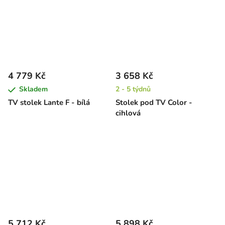
4 779 Kč
3 658 Kč
Skladem
2 - 5 týdnů
TV stolek Lante F - bílá
Stolek pod TV Color -
cihlová
5 712 Kč
5 898 Kč