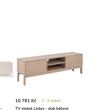
10 781 Kč
2 - 5 týdnů
-
TV stolek Linley - dub bělený