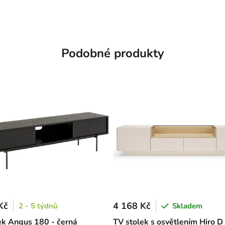
Podobné produkty
Kč
4 168 Kč
2 - 5 týdnů
Skladem
ek Angus 180 - černá
TV stolek s osvětlením Hiro D 