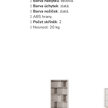
Barva
nábytku
: béžová.
Barva úchytek
: zlatá.
Barva
nožiček
: zlatá.
ABS hrany.
Počet
skříněk
: 2
Nosnost: 20 kg