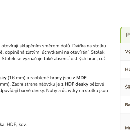
e otevírají sklápěním směrem dolů. Dvířka na stolku
Vý
, doplněná zlatými úchytkami na otevírání. Stolek
. Stolek se vyznačuje také absencí ostrých hran, což
Hl
sky
(16 mm) a zaoblené hrany jsou
z MDF
mm). Zadní strana nábytku je
z HDF desky
béžové
Ší
odpovídají barvě desky. Nohy a úchytky na stolku jsou
Ba
ka, HDF, kov.
Ma