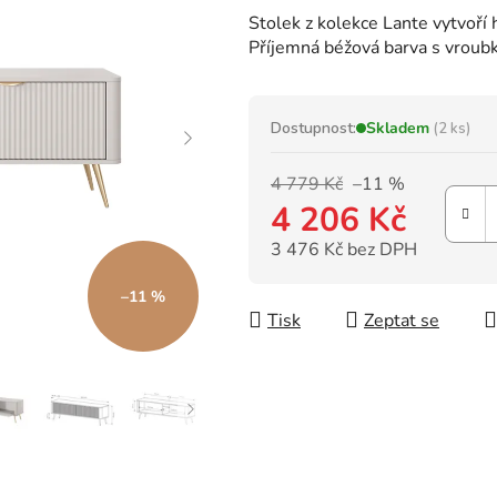
hodnocení
Stolek z kolekce Lante vytvoří
produktu
Příjemná béžová barva s vroub
je
0,0
z
5
Dostupnost:
Skladem
(2 ks)
hvězdiček.
4 779 Kč
–11 %
4 206 Kč
3 476 Kč bez DPH
Měrná cena:
–11 %
Tisk
Zeptat se