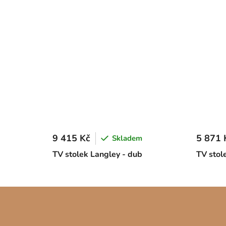
9 415 Kč
5 871 
Skladem
TV stolek Langley - dub
TV stol
Z
á