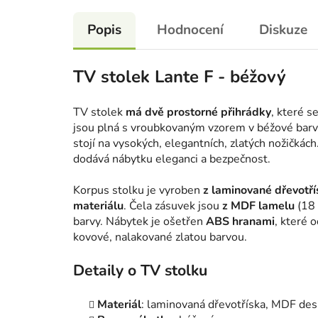
Popis
Hodnocení
Diskuze
TV stolek Lante F - béžový
TV stolek
má dvě prostorné přihrádky
, které s
jsou plná s vroubkovaným vzorem v béžové barvě
stojí na vysokých, elegantních, zlatých nožičkách
dodává nábytku eleganci a bezpečnost.
Korpus stolku je vyroben
z laminované dřevotří
materiálu
. Čela zásuvek jsou
z MDF lamelu
(18 
barvy. Nábytek je ošetřen
ABS hranami
, které 
kovové, nalakované zlatou barvou.
Detaily o TV stolku
Materiál
: laminovaná dřevotříska, MDF des