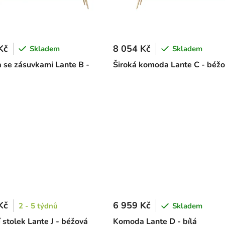
Kč
8 054 Kč
Skladem
Skladem
se zásuvkami Lante B -
Široká komoda Lante C - béž
Kč
6 959 Kč
2 - 5 týdnů
Skladem
 stolek Lante J - béžová
Komoda Lante D - bílá