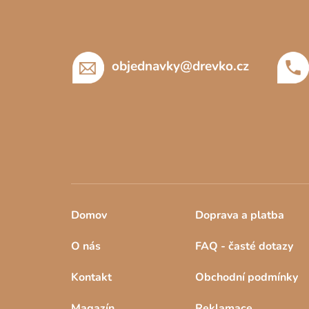
p
a
t
í
objednavky
@
drevko.cz
Domov
Doprava a platba
O nás
FAQ - časté dotazy
Kontakt
Obchodní podmínky
Magazín
Reklamace