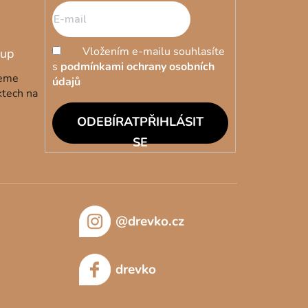
Vložením e-mailu souhlasíte
s
podmínkami ochrany osobních
deme
údajů
ktech na
PŘIHLÁSIT
SE
@drevko.cz
drevko