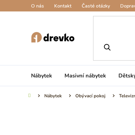
Přejít
O nás
Kontakt
Časté otázky
Doprav
na
obsah
Nábytek
Masivní nábytek
Dětsk
Nábytek
Obývací pokoj
Televiz
Domů