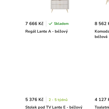
7 666 Kč
8 562 
Skladem
Regál Lante A - béžový
Komoda 
béžová
5 376 Kč
4 127 
2 - 5 týdnů
Stolek pod TV Lante E - béžový
Toaletní