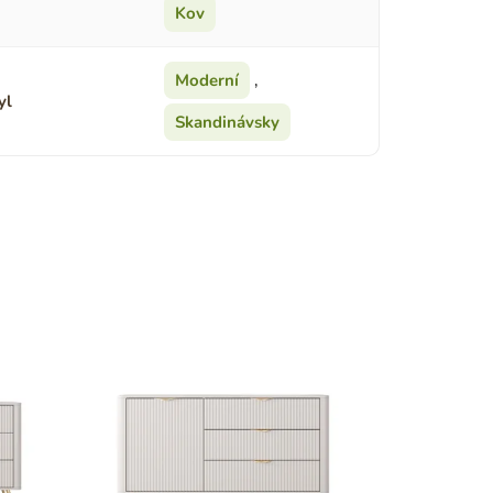
Kov
Moderní
,
yl
Skandinávsky