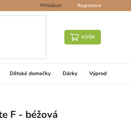
Přihlášení
Registrace
NÁKUPNÍ
KOŠÍK
Dětské domečky
Dárky
Výprodej %
te F - béžová