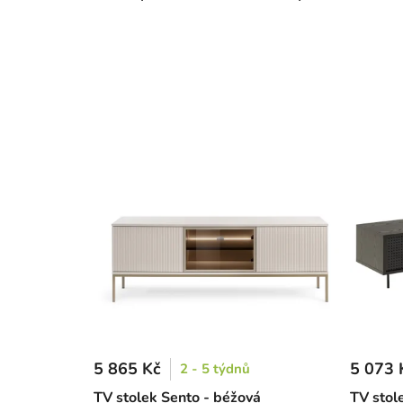
5 865 Kč
5 073 
2 - 5 týdnů
TV stolek Sento - béžová
TV stol