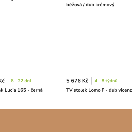
béžová / dub krémový
Kč
5 676 Kč
8 - 22 dní
4 - 8 týdnů
ek Lucia 165 - černá
TV stolek Lomo F - dub vicen