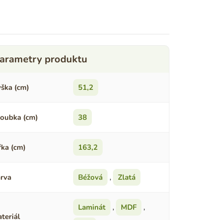
ška (cm)
51,2
oubka (cm)
38
řka (cm)
163,2
rva
Béžová
,
Zlatá
Laminát
,
MDF
,
teriál