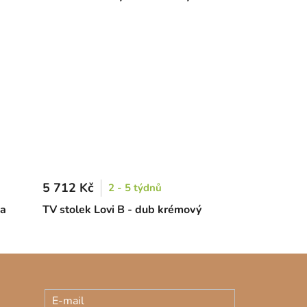
5 712 Kč
2 - 5 týdnů
za
TV stolek Lovi B - dub krémový
E-mail