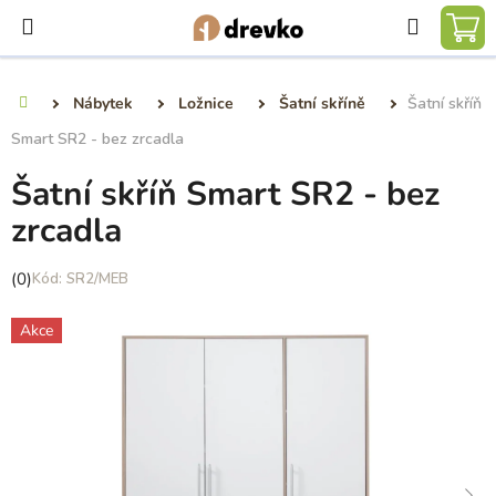
Přejít
Hledat
na
NÁ
obsah
KO
Nábytek
Ložnice
Šatní skříně
Šatní skříň
Domů
Smart SR2 - bez zrcadla
Šatní skříň Smart SR2 - bez
zrcadla
Průměrné
(0)
SR2/MEB
hodnocení
produktu
Akce
je
0,0
z
5
hvězdiček.