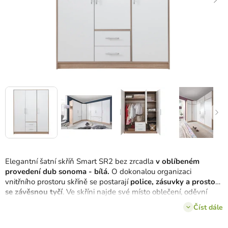
Elegantní šatní skříň Smart SR2 bez zrcadla
v oblíbeném
provedení dub sonoma - bílá.
O dokonalou organizaci
vnitřního prostoru skříně se postarají
police, zásuvky a prostor
se závěsnou tyčí
. Ve skříni najde své místo oblečení, oděvní
doplňky, sportovní pomůcky atd. Prozkoumejte další prvky šatní
Číst dále
kolekce Smart
.