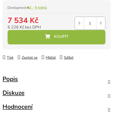
Dostupnost:
2 - 5 týdnů
7 534 Kč
6 226 Kč bez DPH
Měrná cena:
Tisk
Zeptat se
Hlídat
Sdílet
Popis
Diskuze
Hodnocení