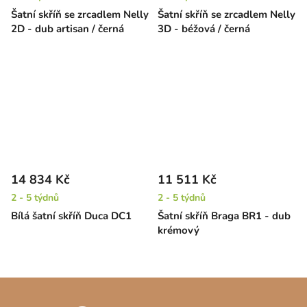
Šatní skříň se zrcadlem Nelly
Šatní skříň se zrcadlem Nelly
2D - dub artisan / černá
3D - béžová / černá
14 834 Kč
11 511 Kč
2 - 5 týdnů
2 - 5 týdnů
Bílá šatní skříň Duca DC1
Šatní skříň Braga BR1 - dub
krémový
Z
á