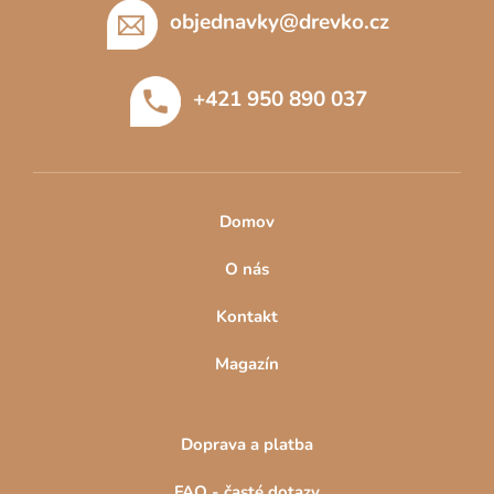
p
objednavky
@
drevko.cz
a
t
+421 950 890 037
í
Domov
O nás
Kontakt
Magazín
Doprava a platba
FAQ - časté dotazy