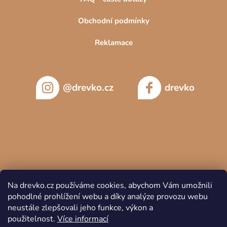
Obchodní podmínky
Reklamace
@drevko.cz
drevko
Na drevko.cz používáme cookies, abychom Vám umožnili
pohodlné prohlížení webu a díky analýze provozu webu
neustále zlepšovali jeho funkce, výkon a
použitelnost.
Více informací